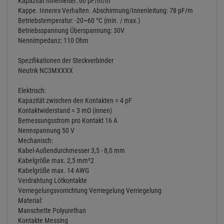
Kapazität Innenleiter: 60 pF/m/m
Kappe. Inneres Verhalten. Abschirmung/Innenleitung: 78 pF/m
Betriebstemperatur: -20~60 °C (min. / max.)
Betriebsspannung Überspannung: 30V
Nennimpedanz: 110 Ohm
Spezifikationen der Steckverbinder
Neutrik NC3MXXXX
Elektrisch:
Kapazität zwischen den Kontakten = 4 pF
Kontaktwiderstand = 3 mO (innen)
Bemessungsstrom pro Kontakt 16 A
Nennspannung 50 V
Mechanisch:
Kabel-Außendurchmesser 3,5 - 8,0 mm
Kabelgröße max. 2,5 mm²2
Kabelgröße max. 14 AWG
Verdrahtung Lötkontakte
Verriegelungsvorrichtung Verriegelung Verriegelung
Material:
Manschette Polyurethan
Kontakte Messing