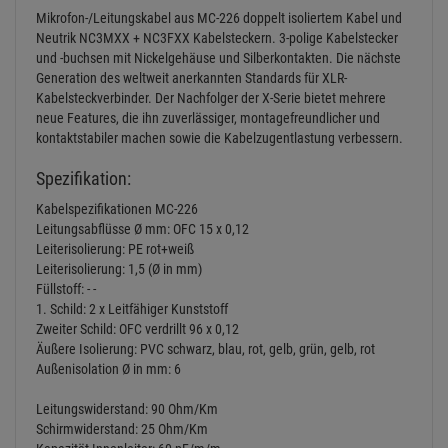
Mikrofon-/Leitungskabel aus MC-226 doppelt isoliertem Kabel und
Neutrik NC3MXX + NC3FXX Kabelsteckern. 3-polige Kabelstecker
und -buchsen mit Nickelgehäuse und Silberkontakten. Die nächste
Generation des weltweit anerkannten Standards für XLR-
Kabelsteckverbinder. Der Nachfolger der X-Serie bietet mehrere
neue Features, die ihn zuverlässiger, montagefreundlicher und
kontaktstabiler machen sowie die Kabelzugentlastung verbessern.
Spezifikation:
Kabelspezifikationen MC-226
Leitungsabflüsse Ø mm: OFC 15 x 0,12
Leiterisolierung: PE rot+weiß
Leiterisolierung: 1,5 (Ø in mm)
Füllstoff: - -
1. Schild: 2 x Leitfähiger Kunststoff
Zweiter Schild: OFC verdrillt 96 x 0,12
Äußere Isolierung: PVC schwarz, blau, rot, gelb, grün, gelb, rot
Außenisolation Ø in mm: 6
Leitungswiderstand: 90 Ohm/Km
Schirmwiderstand: 25 Ohm/Km