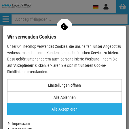
Anmelden
Menü
Weiter einkaufen
ProLighting
Zubehör
Kabel & Stecker
Wir verwenden Cookies
Audiokabel
XLR -XLR
DAP-Audio FL74 XLR M/F Mic/Linecable
Unser Online-Shop verwendet Cookies, die uns helfen, unser Angebot zu
verbessern und unseren Kunden den bestmöglichen Service zu bieten.
- 41 %
Dazu gehört unter anderem auch personalisierte Werbung. Indem Sie
auf "Akzeptieren" klicken, erklären Sie sich mit unseren Cookie-
Richtlinien einverstanden.
DAP-Audio FL74 XLR M/F Mic/Linecable
Einstellungen öffnen
Artikel-Nummer:
PLFL746
Finanzierung ab
1,38 EUR
/ Monat
Alle Ablehnen
2
UVP:
42,
24
€
24,
90
€
Alle Akzeptieren
inkl. MwSt.
zzgl Versand - frei ab 90,-€ in DE
Impressum