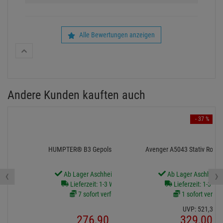
Alle Bewertungen anzeigen
Andere Kunden kauften auch
- 37 %
HUMPTER® B3 Gepolsterte Taschen
Avenger A5043 Stativ Roller
‹
›
Ab Lager Aschheim lieferbar
Ab Lager Aschheim l
Lieferzeit: 1-3 Werktage
Lieferzeit: 1-3 We
7 sofort verfügbar
1 sofort verfüg
UVP:
521,
37
€
276,
90
€
329,
00
€