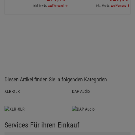
inkl. MwSt.
zzgl Versand - frei ab 90,-€ in DE
inkl. MwSt.
zzgl Versand - frei a
Diesen Artikel finden Sie in folgenden Kategorien
XLR -XLR
DAP Audio
Services Für ihren Einkauf