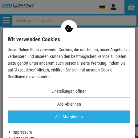
Anmelden
Menü
Weiter einkaufen
ProLighting
Wir verwenden Cookies
CAT 5e Netzwerkkabel lose Ware, 2xRJ45 Stecker fo…
Unser Online-Shop verwendet Cookies, die uns helfen, unser Angebot zu
verbessern und unseren Kunden den bestmöglichen Service zu bieten.
- 58 %
Dazu gehört unter anderem auch personalisierte Werbung. Indem Sie
auf "Akzeptieren" klicken, erklären Sie sich mit unseren Cookie-
Richtlinien einverstanden.
CAT 5e Netzwerkkabel lose Ware, 2xRJ45
Einstellungen öffnen
Stecker foliengeschirmt, 0,5m
Artikel-Nummer:
WT68654
Alle Ablehnen
Ab ZentralLager lieferbar
Lieferzeit: 5-6 Werktage
Alle Akzeptieren
Fragen zum
Weitere Infos Anfordern
Impressum
Artikelh