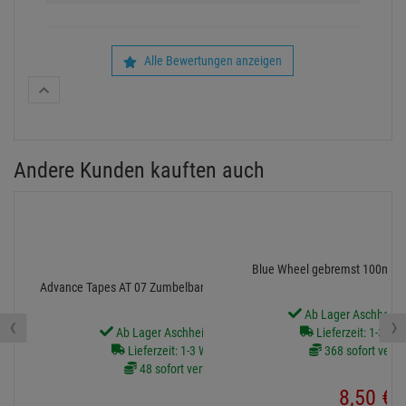
Alle Bewertungen anzeigen
Andere Kunden kauften auch
Blue Wheel gebremst 100mm, 
Advance Tapes AT 07 Zumbelband 19mm/20m schwarz
Ab Lager Aschheim l
‹
›
Ab Lager Aschheim lieferbar
Lieferzeit: 1-3 We
Lieferzeit: 1-3 Werktage
368 sofort verfü
48 sofort verfügbar
8,
50
€