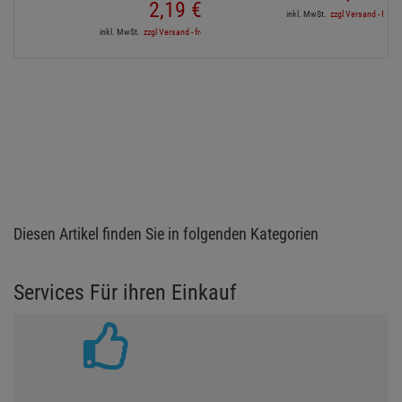
2,
19
€
inkl. MwSt.
zzgl Versand - frei a
inkl. MwSt.
zzgl Versand - frei ab 90,-€ in DE
Diesen Artikel finden Sie in folgenden Kategorien
Services Für ihren Einkauf