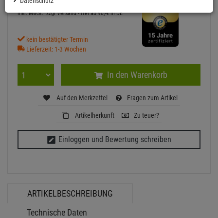
129,
00
€
Datenschutz
inkl. MwSt.
zzgl Versand - frei ab 90,-€ in DE
kein bestätigter Termin
Lieferzeit: 1-3 Wochen
In den Warenkorb
Auf den Merkzettel
Fragen zum Artikel
Artikelherkunft
Zu teuer?
Einloggen und Bewertung schreiben
ARTIKELBESCHREIBUNG
Technische Daten