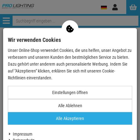
Anmelden
Menü
Weiter einkaufen
ProLighting
Zubehör
Kabel & Stecker
Wir verwenden Cookies
Stromkabel
Lastmulticore Kabel
Hartingkabel 16 Pole
Unser Online-Shop verwendet Cookies, die uns helfen, unser Angebot zu
Schutzkontaktpeitsche STV2610AG, HB16 female mit …
verbessern und unseren Kunden den bestmöglichen Service zu bieten.
Dazu gehört unter anderem auch personalisierte Werbung. Indem Sie
auf "Akzeptieren" klicken, erklären Sie sich mit unseren Cookie-
TOPSELLER
Richtlinien einverstanden.
Einstellungen öffnen
Schutzkontaktpeitsche STV2610AG, HB16
female mit 2 Bügel auf 6x
Alle Ablehnen
Schutzkontaktstecker
Alle Akzeptieren
Artikel-Nummer:
STV2610AG
Finanzierung ab
7,16 EUR
/ Monat
Impressum