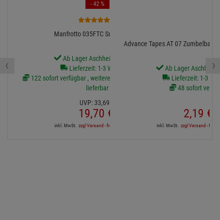
- 42 %
6
Manfrotto 035FTC Super-Clamp
Advance Tapes AT 07 Zumbelban
Ab Lager Aschheim lieferbar
‹
›
Lieferzeit: 1-3 Werktage
Ab Lager Aschheim l
122 sofort verfügbar , weitere Artikel ab Zentrallager
Lieferzeit: 1-3 We
lieferbar
48 sofort verfü
UVP:
33,
69
€
19,
70
€
2,
19
€
inkl. MwSt.
zzgl Versand - frei ab 90,-€ in DE
inkl. MwSt.
zzgl Versand - frei a