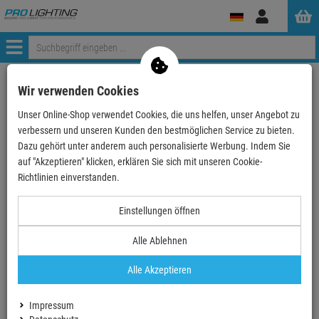
Anmelden
Menü
Weiter einkaufen
ProLighting
Zubehör
Kabel & Stecker
Wir verwenden Cookies
Stromkabel
Powerconkabel TRUE1
Unser Online-Shop verwendet Cookies, die uns helfen, unser Angebot zu
ah Cables 8101 TCONL 0500 X - Power Link Kabel in…
verbessern und unseren Kunden den bestmöglichen Service zu bieten.
Dazu gehört unter anderem auch personalisierte Werbung. Indem Sie
- 1 %
auf "Akzeptieren" klicken, erklären Sie sich mit unseren Cookie-
Richtlinien einverstanden.
Einstellungen öffnen
ah Cables 8101 TCONL 0500 X - Power Link
Kabel in Schutzklasse IP65 5 m
Alle Ablehnen
Artikel-Nummer:
AH8101TCONL0500X
Alle Akzeptieren
Finanzierung ab
2,77 EUR
/ Monat
2
UVP:
50,
16
€
Impressum
49,
90
€