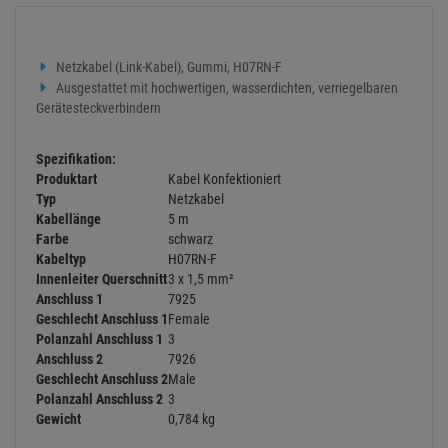
Netzkabel (Link-Kabel), Gummi, H07RN-F
Ausgestattet mit hochwertigen, wasserdichten, verriegelbaren
Gerätesteckverbindern
Spezifikation:
Produktart
Kabel Konfektioniert
Typ
Netzkabel
Kabellänge
5 m
Farbe
schwarz
Kabeltyp
H07RN-F
Innenleiter Querschnitt
3 x 1,5 mm²
Anschluss 1
7925
Geschlecht Anschluss 1
Female
Polanzahl Anschluss 1
3
Anschluss 2
7926
Geschlecht Anschluss 2
Male
Polanzahl Anschluss 2
3
Gewicht
0,784 kg