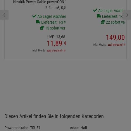
Neutrik Power Cable powerCON TRUE1 male/female 3x
2.5 mm², 0,5 m
Ab Lager Aschheim l
‹
›
Ab Lager Aschheim lieferbar
Lieferzeit: 1-3 We
Lieferzeit: 1-3 Werktage
22 sofort verfü
15 sofort verfügbar
149,
00
€
UVP:
13,
68
€
11,
89
€
inkl. MwSt.
zzgl Versand - frei a
inkl. MwSt.
zzgl Versand - frei ab 90,-€ in DE
Diesen Artikel finden Sie in folgenden Kategorien
Powerconkabel TRUE1
Adam Hall