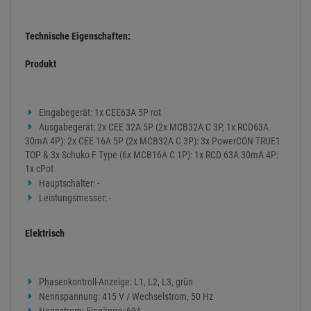
Technische Eigenschaften:
Produkt
Eingabegerät: 1x CEE63A 5P rot
Ausgabegerät: 2x CEE 32A 5P (2x MCB32A C 3P, 1x RCD63A
30mA 4P): 2x CEE 16A 5P (2x MCB32A C 3P): 3x PowerCON TRUE1
TOP & 3x Schuko F Type (6x MCB16A C 1P): 1x RCD 63A 30mA 4P:
1x cPot
Hauptschalter: -
Leistungsmesser: -
Elektrisch
Phasenkontroll-Anzeige: L1, L2, L3, grün
Nennspannung: 415 V / Wechselstrom, 50 Hz