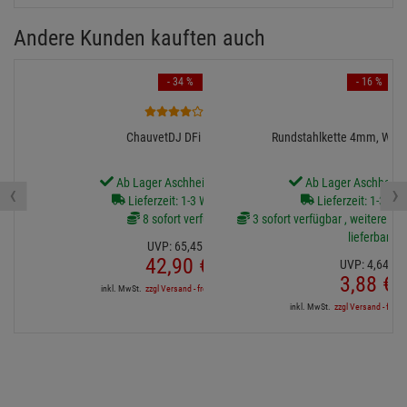
Andere Kunden kauften auch
- 34 %
- 16 %
5
ChauvetDJ DFi USB 2
Rundstahlkette 4mm, WLL
Ab Lager Aschheim lieferbar
Ab Lager Aschheim l
‹
›
Lieferzeit: 1-3 Werktage
Lieferzeit: 1-3 We
8 sofort verfügbar
3 sofort verfügbar , weitere Art
lieferbar
UVP:
65,
45
€
42,
90
€
UVP:
4,
64
€
3,
88
€
inkl. MwSt.
zzgl Versand - frei ab 90,-€ in DE
inkl. MwSt.
zzgl Versand - frei a