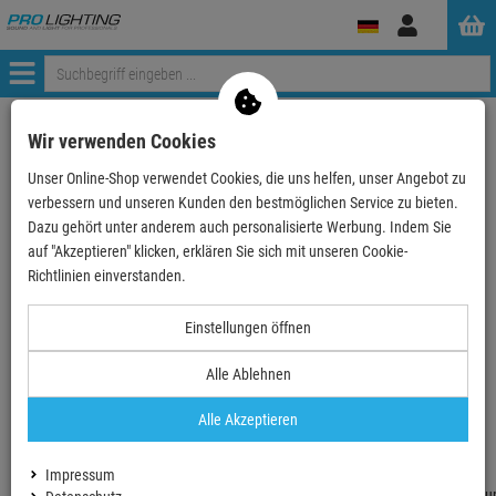
Anmelden
Menü
Weiter einkaufen
ProLighting
Zubehör
Wir verwenden Cookies
Stromverteiler & Splittboxen
CONTRIK Stromverteiler
Unser Online-Shop verwendet Cookies, die uns helfen, unser Angebot zu
CONTRIK Power Container
CONTRIK CPC63-C1-C4T3F3-RB - Power Container Xtre…
verbessern und unseren Kunden den bestmöglichen Service zu bieten.
Dazu gehört unter anderem auch personalisierte Werbung. Indem Sie
auf "Akzeptieren" klicken, erklären Sie sich mit unseren Cookie-
Richtlinien einverstanden.
Einstellungen öffnen
CONTRIK CPC63-C1-C4T3F3-RB - Power
Container Xtreme Outdoor
Alle Ablehnen
Artikel-Nummer:
CON1038196
Alle Akzeptieren
Ab ZentralLager lieferbar
Lieferzeit: 5-6 Werktage
Impressum
Fragen zum