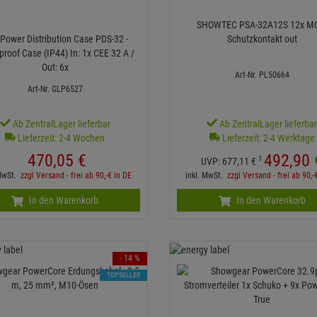
SHOWTEC PSA-32A12S 12x M
Power Distribution Case PDS-32 -
Schutzkontakt out
roof Case (IP44) In: 1x CEE 32 A /
Out: 6x
Art-Nr. PL50664
Art-Nr. GLP6527
Ab ZentralLager lieferbar
Ab ZentralLager lieferba
Lieferzeit: 2-4 Wochen
Lieferzeit: 2-4 Werktage
470,
05
€
492,
90
1
UVP:
677,
11
€
 MwSt.
zzgl Versand - frei ab 90,-€ in DE
inkl. MwSt.
zzgl Versand - frei ab 90,-
In den Warenkorb
In den Warenkorb
- 14 %
TOPSELLER