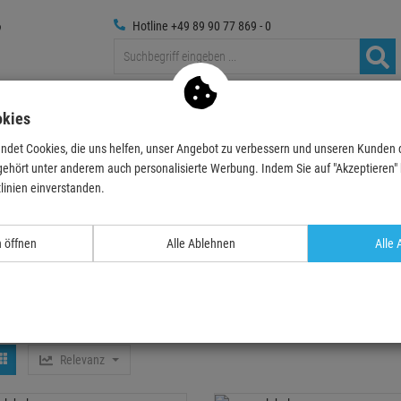
Hotline +49 89 90 77 869 - 0
Traversen
Foto
Medientechnik
Deko & Textilpflanze
okies
ndet Cookies, die uns helfen, unser Angebot zu verbessern und unseren Kunden
Mit 32A CEE Eingang
gehört unter anderem auch personalisierte Werbung. Indem Sie auf "Akzeptieren" kl
32A CEE Eingang
linien einverstanden.
n öffnen
Alle Ablehnen
Alle 
32A CEE
CEE Verteiler für
32A CEE Verteiler für
andmontage
Rackmontage
Relevanz