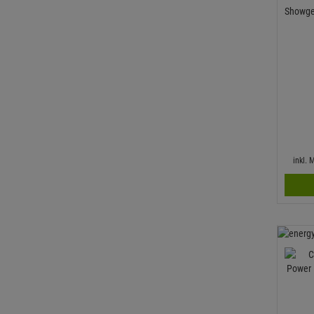
Showgea
inkl.