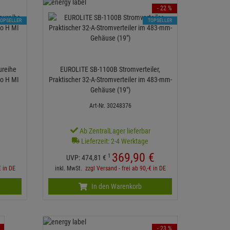
- 22 %
TOPSELLER
TOPSELLER
ureihe
EUROLITE SB-1100B Stromverteiler,
2o H MI
Praktischer 32-A-Stromverteiler im 483-mm-
Gehäuse (19")
Art-Nr. 30248376
r
Ab ZentralLager lieferbar
Lieferzeit: 2-4 Werktage
369,
90
€
1
UVP:
474,
81
€
€ in DE
inkl. MwSt.
zzgl Versand - frei ab 90,-€ in DE
In den Warenkorb
- 23 %