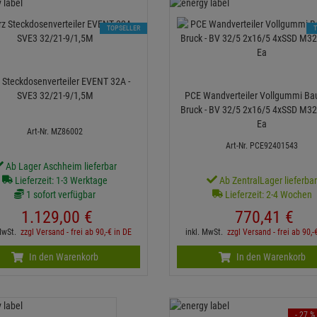
TOPSELLER
 Steckdosenverteiler EVENT 32A -
SVE3 32/21-9/1,5M
PCE Wandverteiler Vollgummi Ba
Bruck - BV 32/5 2x16/5 4xSSD M3
Ea
Art-Nr. MZ86002
Art-Nr. PCE92401543
Ab Lager Aschheim lieferbar
Lieferzeit: 1-3 Werktage
Ab ZentralLager lieferba
1 sofort verfügbar
Lieferzeit: 2-4 Wochen
1.129,
00
€
770,
41
€
 MwSt.
zzgl Versand - frei ab 90,-€ in DE
inkl. MwSt.
zzgl Versand - frei ab 90,-
In den Warenkorb
In den Warenkorb
- 27 %