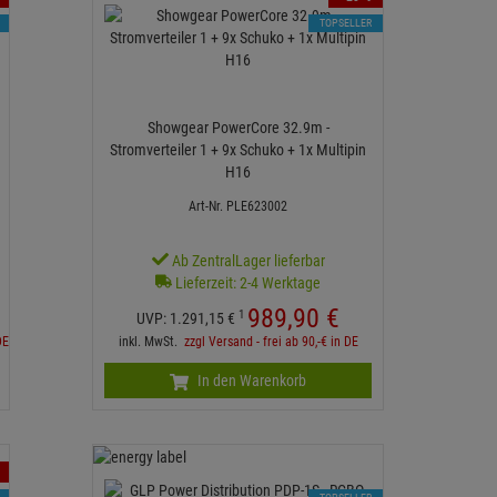
TOPSELLER
Showgear PowerCore 32.9m -
Stromverteiler 1 + 9x Schuko + 1x Multipin
H16
Art-Nr. PLE623002
Ab ZentralLager lieferbar
Lieferzeit: 2-4 Werktage
989,
90
€
1
UVP:
1.291,
15
€
DE
inkl. MwSt.
zzgl Versand - frei ab 90,-€ in DE
In den Warenkorb