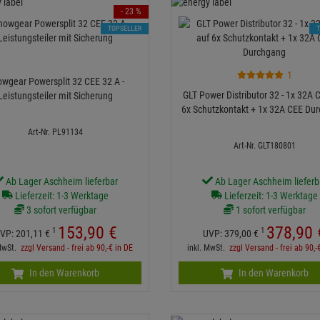
- 23 %
TOPSELLER
1
wgear Powersplit 32 CEE 32 A -
GLT Power Distributor 32 - 1x 32A 
Leistungsteiler mit Sicherung
6x Schutzkontakt + 1x 32A CEE Du
Art-Nr. PL91134
Art-Nr. GLT180801
Ab Lager Aschheim lieferbar
Ab Lager Aschheim lieferb
Lieferzeit: 1-3 Werktage
Lieferzeit: 1-3 Werktage
3 sofort verfügbar
1 sofort verfügbar
153,
90
€
378,
90
1
1
VP:
201,
11
€
UVP:
379,
00
€
 MwSt.
zzgl Versand - frei ab 90,-€ in DE
inkl. MwSt.
zzgl Versand - frei ab 90,-
In den Warenkorb
In den Warenkorb