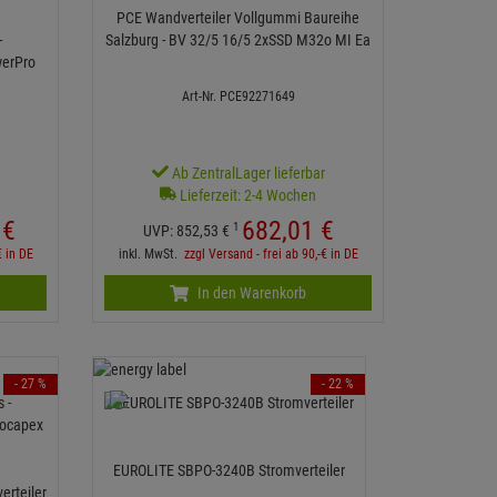
PCE Wandverteiler Vollgummi Baureihe
-
Salzburg - BV 32/5 16/5 2xSSD M32o MI Ea
werPro
Art-Nr. PCE92271649
r
Ab ZentralLager lieferbar
Lieferzeit: 2-4 Wochen
€
682,
01
€
1
UVP:
852,
53
€
€ in DE
inkl. MwSt.
zzgl Versand - frei ab 90,-€ in DE
In den Warenkorb
- 27 %
- 22 %
EUROLITE SBPO-3240B Stromverteiler
erteiler