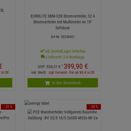
CB,
EUROLITE SBM-32B Stromverteiler, 32 A
Stromverteiler mit Multimeter im 19"
Gehäuse
Art-Nr. 30248401
r
Ab ZentralLager lieferbar
Lieferzeit: 2-4 Werktage
€
399,
90
€
1
UVP:
534,
31
€
€ in DE
inkl. MwSt.
zzgl Versand - frei ab 90,-€ in DE
In den Warenkorb
- 22 %
- 20 %