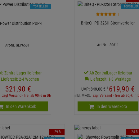
TOPSELLER
TOPSELLER
1
BriteQ - PD-32SH Stromverteiler
Power Distribution PDP-1
Art-Nr. L30611
Art-Nr. GLP6501
Ab ZentralLager lieferbar
Ab ZentralLager lieferbar
Lieferzeit: 2-4 Wochen
Lieferzeit: 1-3 Werktage
321,
90
€
619,
90
€
1
UVP:
849,
00
€
t.
zzgl Versand - frei ab 90,-€ in DE
inkl. MwSt.
zzgl Versand - frei ab 90,-€ in 
In den Warenkorb
In den Warenkorb
- 29 %
- 24 %