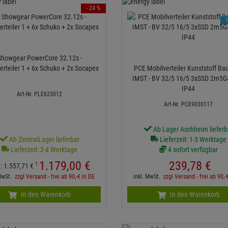
- 24 %
Showgear PowerCore 32.12s -
erteiler 1 + 6x Schuko + 2x Socapex
PCE Mobilverteiler Kunststoff Ba
IMST - BV 32/5 16/5 3xSSD 2m5G
IP44
Art-Nr. PLE623012
Art-Nr. PCE9030117
Ab Lager Aschheim lieferb
Ab ZentralLager lieferbar
Lieferzeit: 1-3 Werktage
Lieferzeit: 2-4 Werktage
4 sofort verfügbar
1.179,
00
€
239,
78
€
1
:
1.557,
71
€
 MwSt.
zzgl Versand - frei ab 90,-€ in DE
inkl. MwSt.
zzgl Versand - frei ab 90,-
In den Warenkorb
In den Warenkorb