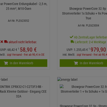
r PowerCore Erdungskabel - 2,5 m,
25 mm², M10-Ösen
Showgear PowerCore 32.9p 
Stromverteiler 1x Schuko + 9x Po
True
Art-Nr. PLE623052
Art-Nr. PLE623004
Ab ZentralLager lieferba
aktuell nicht lieferbar.
Lieferzeit: 2-4 Werktage
58,
90
€
979,
90
1
1
UVP:
68,
42
€
UVP:
1.255,
45
€
 MwSt.
zzgl Versand - frei ab 90,-€ in DE
inkl. MwSt.
zzgl Versand - frei ab 90,-
In den Warenkorb
In den Warenkorb
Showgear PowerCore 32.9s - Stromv