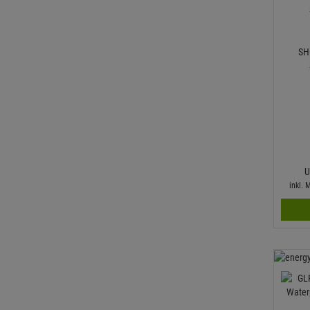
SH
U
inkl.