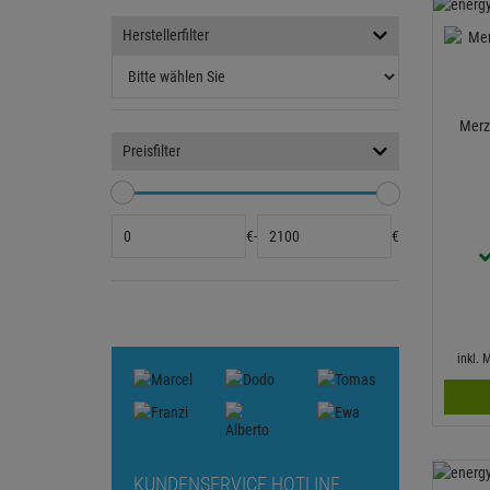
Herstellerfilter
Merz
Preisfilter
€
-
€
inkl.
KUNDENSERVICE HOTLINE