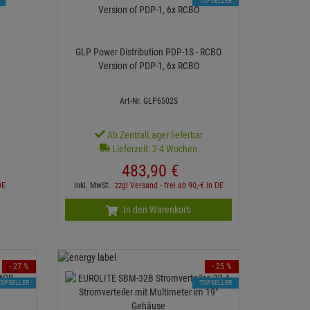
TOPSELLER
GLP Power Distribution PDP-1S - RCBO
Version of PDP-1, 6x RCBO
Art-Nr. GLP6502S
Ab ZentralLager lieferbar
Lieferzeit: 2-4 Wochen
483,
90
€
DE
inkl. MwSt.
zzgl Versand - frei ab 90,-€ in DE
In den Warenkorb
- 27 %
- 25 %
TOPSELLER
TOPSELLER