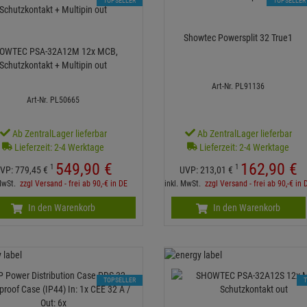
TOPSELLER
TOPSELLER
Showtec Powersplit 32 True1
OWTEC PSA-32A12M 12x MCB,
Schutzkontakt + Multipin out
Art-Nr. PL91136
Art-Nr. PL50665
Ab ZentralLager lieferbar
Ab ZentralLager lieferbar
Lieferzeit: 2-4 Werktage
Lieferzeit: 2-4 Werktage
549,
90
€
162,
90
€
1
1
VP:
779,
45
€
UVP:
213,
01
€
 MwSt.
zzgl Versand - frei ab 90,-€ in DE
inkl. MwSt.
zzgl Versand - frei ab 90,-€ in 
In den Warenkorb
In den Warenkorb
TOPSELLER