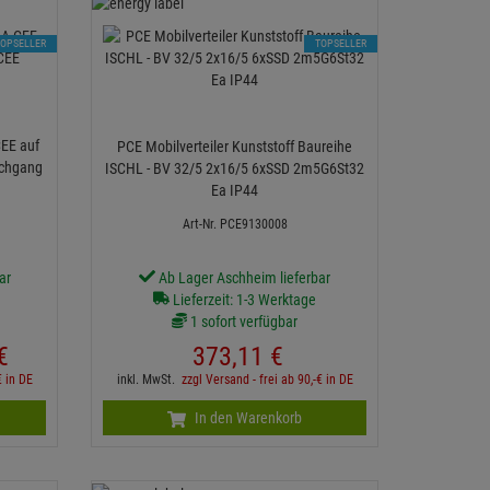
TOPSELLER
TOPSELLER
CEE auf
PCE Mobilverteiler Kunststoff Baureihe
rchgang
ISCHL - BV 32/5 2x16/5 6xSSD 2m5G6St32
Ea IP44
Art-Nr. PCE9130008
ar
Ab Lager Aschheim lieferbar
Lieferzeit: 1-3 Werktage
1 sofort verfügbar
€
373,
11
€
€ in DE
inkl. MwSt.
zzgl Versand - frei ab 90,-€ in DE
In den Warenkorb