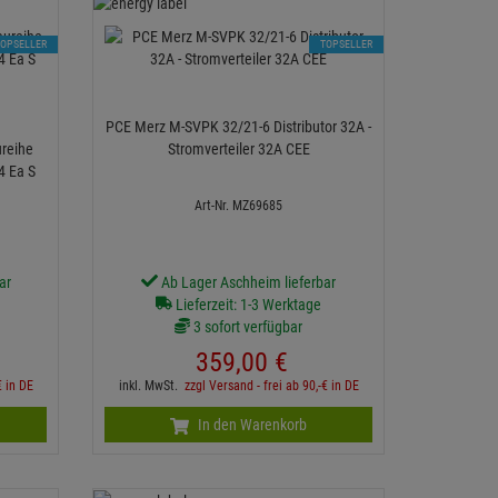
TOPSELLER
TOPSELLER
PCE Merz M-SVPK 32/21-6 Distributor 32A -
ureihe
Stromverteiler 32A CEE
4 Ea S
Art-Nr. MZ69685
ar
Ab Lager Aschheim lieferbar
Lieferzeit: 1-3 Werktage
3 sofort verfügbar
359,
00
€
€ in DE
inkl. MwSt.
zzgl Versand - frei ab 90,-€ in DE
In den Warenkorb