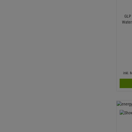
GLP 
Waterp
inkl.