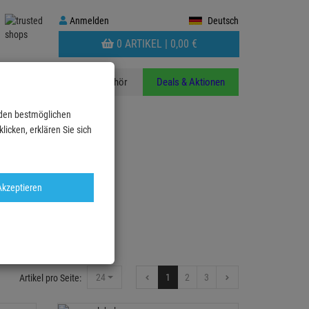
Anmelden
Anmelden
Deutsch
WARENKORB
0 ARTIKEL |
0,
00
€
AUFKLAPPEN
n
Stative
Zubehör
Deals & Aktionen
 den bestmöglichen
icken, erklären Sie sich
Akzeptieren
 Verteiler Mobil
24
1
2
3
Artikel pro Seite: