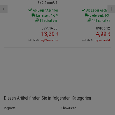
3x 2.5 mm², 1,5 m
‹
›
Ab Lager Aschheim lieferbar
Ab Lager Aschheim l
Lieferzeit: 1-3 Werktage
Lieferzeit: 1-3 We
11 sofort verfügbar
141 sofort verfü
UVP:
16,
06
€
UVP:
6,
12
€
13,
29
€
4,
99
€
inkl. MwSt.
zzgl Versand - frei ab 90,-€ in DE
inkl. MwSt.
zzgl Versand - frei a
Diesen Artikel finden Sie in folgenden Kategorien
Rigports
ShowGear