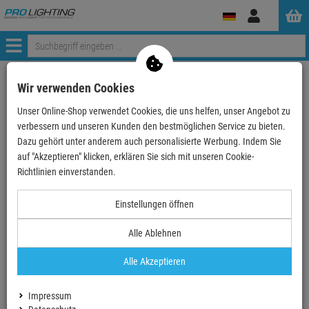
Anmelden
Menü
Weiter einkaufen
ProLighting
Zubehör
Wir verwenden Cookies
Stromverteiler & Splittboxen
Rigports
Unser Online-Shop verwendet Cookies, die uns helfen, unser Angebot zu
Showgear Powerport 4, Power Pro True
verbessern und unseren Kunden den bestmöglichen Service zu bieten.
Dazu gehört unter anderem auch personalisierte Werbung. Indem Sie
- 21 %
auf "Akzeptieren" klicken, erklären Sie sich mit unseren Cookie-
TOPSELLER
Richtlinien einverstanden.
Showgear Powerport 4, Power Pro True
Einstellungen öffnen
Artikel-Nummer:
PLE614001
Alle Ablehnen
Finanzierung ab
3,16 EUR
/ Monat
2
Alle Akzeptieren
UVP:
72,
47
€
56,
90
€
Impressum
inkl. MwSt.
zzgl Versand - frei ab 90,-€ in DE