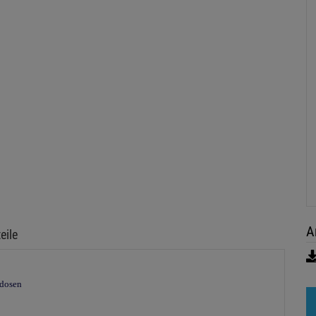
A
eile
kdosen