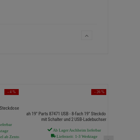
- 4 %
- 26 %
 Steckdosenleiste
Schutzko
ah 19" Parts 87471 USB - 8-fach 19" Steckdosenleiste
mit Schalter und 2 USB-Ladebuchsen
eferbar
Ab Lager Aschheim lieferbar
ktage
8 sofort v
Lieferzeit: 1-3 Werktage
kel ab Zentrallager
›