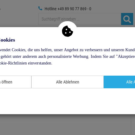
Hotline +49 89 90 77 869 - 0
Traversen
Foto
Medientechnik
Deko & Textilpfl
ookies
endet Cookies, die uns helfen, unser Angebot zu verbessern und unseren Kun
ler & Splittboxen
Schaltpanels
EUROLITE Board 6 mit 6x Schutzkontakte
 gehört unter anderem auch personalisierte Werbung. Indem Sie auf "Akzeptiere
okie-Richtlinien einverstanden.
- 16 %
n öffnen
Alle Ablehnen
Alle 