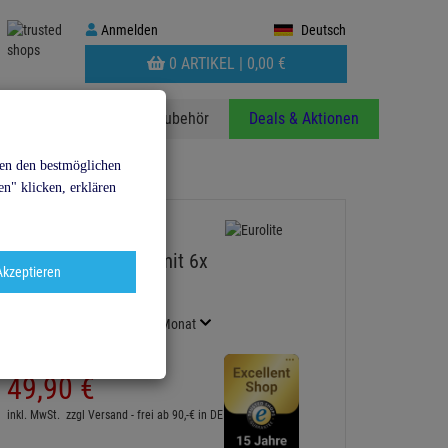
Anmelden
Anmelden
Deutsch
WARENKORB
0 ARTIKEL |
0,
00
€
AUFKLAPPEN
anzen
Stative
Zubehör
Deals & Aktionen
den den bestmöglichen
n" klicken, erklären
EUROLITE Board 6 mit 6x
Akzeptieren
Schutzkontakte
Artikel-Nummer:
70008271
Finanzierung ab
2,77 EUR
/ Monat
2
UVP:
59,
38
€
49,
90
€
inkl. MwSt.
zzgl Versand - frei ab 90,-€ in DE