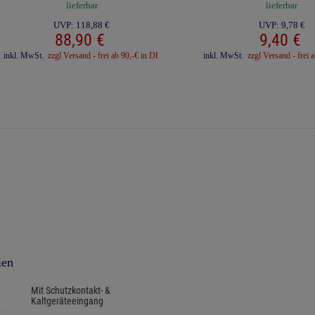
lieferbar
lieferbar
UVP:
118,
88
€
UVP:
9,
78
€
88,
90
€
9,
40
€
inkl. MwSt.
zzgl Versand - frei ab 90,-€ in DE
inkl. MwSt.
zzgl Versand - frei 
ien
Mit Schutzkontakt- &
Kaltgeräteeingang