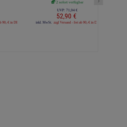
2 sofort verfügbar
UVP:
71,
04
€
52,
90
€
inkl. 
ab 90,-€ in DE
inkl. MwSt.
zzgl Versand - frei ab 90,-€ in DE