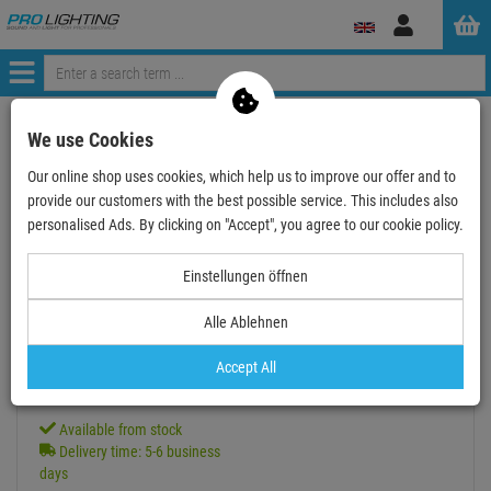
Log
in
Menü
Continue shopping
ProLighting
Accessories
We use Cookies
Cable & Connectors
Audio Cable
Jack-Jack
3.5mm mini jack
Our online shop uses cookies, which help us to improve our offer and to
Cordial INTRO CFS 0,6 WW-SNOW - 0,6 m, REAN 2 x K…
provide our customers with the best possible service. This includes also
personalised Ads. By clicking on "Accept", you agree to our cookie policy.
- 16 %
Einstellungen öffnen
Alle Ablehnen
Cordial INTRO CFS 0,6 WW-SNOW - 0,6 m,
Accept All
REAN 2 x Klinke 3,5 mm stereo weiss gold
Item number:
CFS0.6WW-SNOW
Available from stock
Delivery time: 5-6 business
days