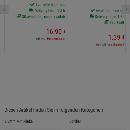
Available from stock Aschheim
‹
›
Delivery time: 1-3 business days
Available from stock
30 available , more available from central stock
Delivery time: 1-3 bus
226 availabl
16.
90
€
1.
39
€
incl. VAT
free shipping in DE over 90€
incl. VAT
free shipping in DE
Diesen Artikel finden Sie in folgenden Kategorien
3,5mm Miniklinke
Cordial