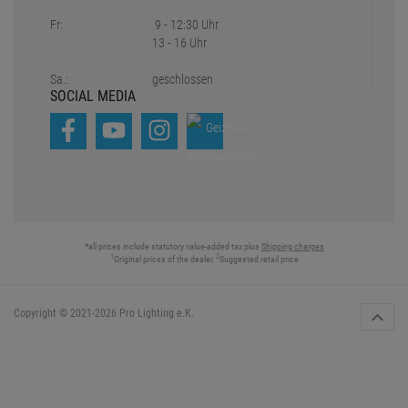
Fr:
9 - 12:30 Uhr
13 - 16 Uhr
Sa.:
geschlossen
SOCIAL MEDIA
*all prices include statutory value-added tax plus
Shipping charges
1
2
Original prices of the dealer,
Suggested retail price
Copyright © 2021-2026 Pro Lighting e.K.