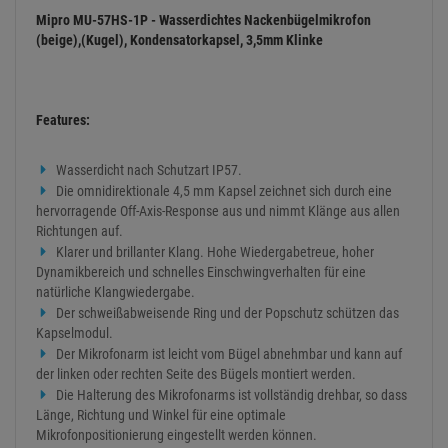
Mipro MU-57HS-1P - Wasserdichtes Nackenbügelmikrofon
(beige),(Kugel), Kondensatorkapsel, 3,5mm Klinke
Features:
Wasserdicht nach Schutzart IP57.
Die omnidirektionale 4,5 mm Kapsel zeichnet sich durch eine
hervorragende Off-Axis-Response aus und nimmt Klänge aus allen
Richtungen auf.
Klarer und brillanter Klang. Hohe Wiedergabetreue, hoher
Dynamikbereich und schnelles Einschwingverhalten für eine
natürliche Klangwiedergabe.
Der schweißabweisende Ring und der Popschutz schützen das
Kapselmodul.
Der Mikrofonarm ist leicht vom Bügel abnehmbar und kann auf
der linken oder rechten Seite des Bügels montiert werden.
Die Halterung des Mikrofonarms ist vollständig drehbar, so dass
Länge, Richtung und Winkel für eine optimale
Mikrofonpositionierung eingestellt werden können.