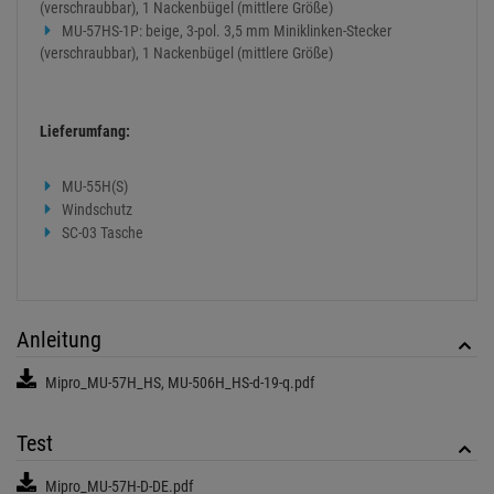
(verschraubbar), 1 Nackenbügel (mittlere Größe)
MU-57HS-1P: beige, 3-pol. 3,5 mm Miniklinken-Stecker
(verschraubbar), 1 Nackenbügel (mittlere Größe)
Lieferumfang:
MU-55H(S)
Windschutz
SC-03 Tasche
Anleitung
Mipro_MU-57H_HS, MU-506H_HS-d-19-q.pdf
Test
Mipro_MU-57H-D-DE.pdf