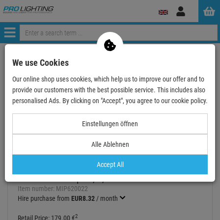
Log
in
Menü
Continue shopping
ProLighting
Audio
Microphones
We use Cookies
head handle microphones
Our online shop uses cookies, which help us to improve our offer and to
Mipro MU-57HS-1P - Wasserdichtes Nackenbügelmikr…
provide our customers with the best possible service. This includes also
personalised Ads. By clicking on "Accept", you agree to our cookie policy.
- 16 %
TOPSELLER
Einstellungen öffnen
Alle Ablehnen
Mipro MU-57HS-1P - Wasserdichtes
Accept All
Nackenbügelmikrofon (beige),(Kugel),
Kondensatorkapsel, 3,5mm K
Item number:
MIP620022
Hire purchase from
EUR8.32
/ month
2
Retail Price:
179.
00
€