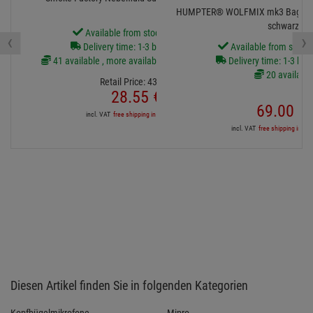
HUMPTER® WOLFMIX mk3 Bag / W
schwarz
Available from stock Aschheim
‹
›
Delivery time: 1-3 business days
Available from stock
41 available , more available from central stock
Delivery time: 1-3 bus
20 available
Retail Price:
43.
44
€
28.
55
€
69.
00
€
incl. VAT
free shipping in DE over 90€
incl. VAT
free shipping in DE
Diesen Artikel finden Sie in folgenden Kategorien