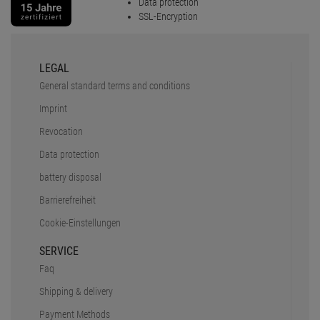
Data protection
SSL-Encryption
LEGAL
General standard terms and conditions
Imprint
Revocation
Data protection
battery disposal
Barrierefreiheit
Cookie-Einstellungen
SERVICE
Faq
Shipping & delivery
Payment Methods