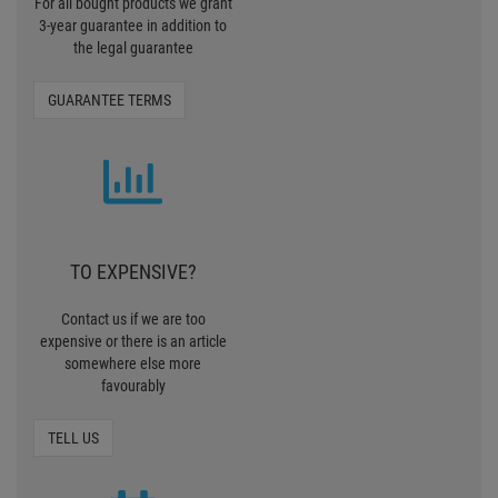
For all bought products we grant
3-year guarantee in addition to
the legal guarantee
GUARANTEE TERMS
TO EXPENSIVE?
Contact us if we are too
expensive or there is an article
somewhere else more
favourably
TELL US