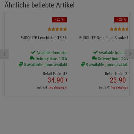
Ähnliche beliebte Artikel
- 26 %
- 28 %
2
4
EUROLITE Leuchtstab T8 36W 134cm orange L
EUROLITE Nebelfluid Smoke Fluid
‹
›
Available from stock Aschheim
Available from stock
Delivery time: 1-3 business days
Delivery time: 1-3 bus
5 available , more available from central stock
9 available , more available f
Retail Price:
47.
48
€
Retail Price:
33.
2
34.
90
€
23.
90
€
incl. VAT
free shipping in DE over 90€
incl. VAT
free shipping in DE