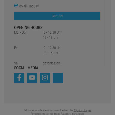
eMail - Inquiry
Contact
OPENING HOURS
Mo. - Do.:
9 - 12:30 Uhr
13 - 18 Uhr
Fr:
9 - 12:30 Uhr
13 - 16 Uhr
Sa.:
geschlossen
SOCIAL MEDIA
*all prices include statutory value-added tax plus
Shipping charges
1
2
Original prices of the dealer,
Suggested retail price