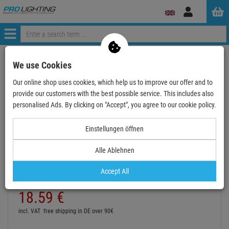
Log
in
Menü
Continue shopping
ProLighting
Lighting & Effects
We use Cookies
EUROLITE LED Solar-Lichterkette 100 LEDs blau IP44
Our online shop uses cookies, which help us to improve our offer and to
provide our customers with the best possible service. This includes also
personalised Ads. By clicking on "Accept", you agree to our cookie policy.
Einstellungen öffnen
EUROLITE LED Solar-Lichterkette 100 LEDs
Alle Ablehnen
blau IP44
Item number:
50499166
Accept All
Hire purchase from
EUR1.03
/ month
18.
59
€
incl. VAT
free shipping in DE over 90€