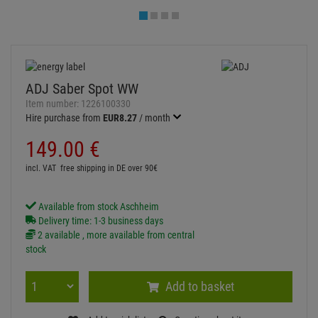
Delivery time: 1-3 business days
2 available , more available from central
stock
Add to basket
Add to wish list
Question about item
Artikelherkunft
Too expensive?
Log in and write a review
ITEM DESCRIPTION
Technical specifications
ADJ Saber Spot WW