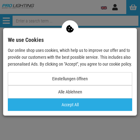
Log
in
Menü
Continue shopping
ProLighting
Lighting & Effects
Spotlights
We use Cookies
LED PAR
LED PAR 30 & PAR 36
ADJ Saber Spot WW
Our online shop uses cookies, which help us to improve our offer and to
provide our customers with the best possible service. This includes also
personalised Ads. By clicking on "Accept", you agree to our cookie policy.
TOPSELLER
Einstellungen öffnen
ADJ Saber Spot WW
Alle Ablehnen
Item number:
1226100330
Hire purchase from
EUR8.27
/ month
Accept All
149.
00
€
incl. VAT
free shipping in DE over 90€
Available from stock Aschheim