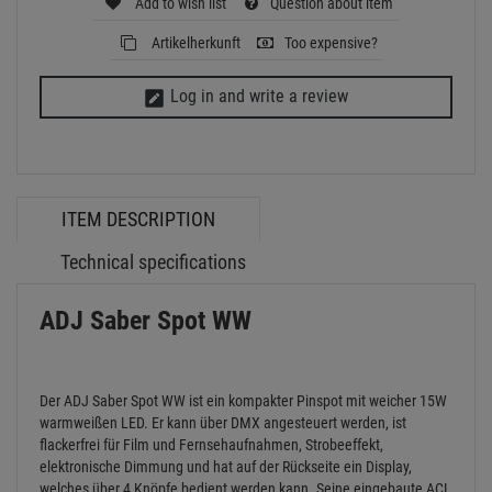
Der ADJ Saber Spot WW ist ein kompakter Pinspot mit weicher 15W
warmweißen LED. Er kann über DMX angesteuert werden, ist
flackerfrei für Film und Fernsehaufnahmen, Strobeeffekt,
elektronische Dimmung und hat auf der Rückseite ein Display,
welches über 4 Knöpfe bedient werden kann. Seine eingebaute ACL
Linse mit nur 4° Abstrahlwinkel erzeugt einen messerscharfen
Beam. 2 zusätzliche Fresnellinsen mit 10° und 45° werden
mitgeliefert.
Der Saber Spot WW kann mit seinem Doppelbügel sowohl gehängt
als auch auf dem Boden aufgestellt werden und ist somit ideal für
Bühnen, Installationen, Tischbeleuchtung und zur
Akzentbeleuchtung im Ladengeschäft. Ein Powercon Anschlußkabel
ist im Lieferumfang enthalten.
Features:
Kompakter LED Pinspot mit ACL Linse für einen starken und