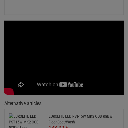
Alternative articles
EUROLITE LED PST-15W MK2 COB RGBW
Floor Spot/Wash
138.
90
€
Available from stock Aschheim
Delivery time: 1-3 business days
ADJ Saber Spot RGBW
145.
00
€
Available from stock Aschheim
Delivery time: 1-3 business days
Stromkabel Powercon