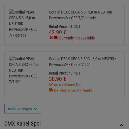
no confirmed Date
Delivery time: 1-3 weeks
mehr anzeigen
DMX Kabel 3pol
Verlängerung Powercon
Fangseile bis 10kg
Haken bis 30kg
Anleitung
saber_spot_ww.pdf