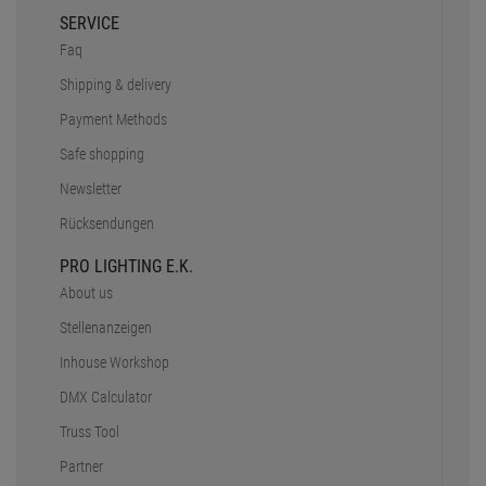
Stellenanzeigen
Inhouse Workshop
DMX Calculator
Truss Tool
Partner
Unser Team
CONTACT
+49 89 90 77 869 - 0
+49 89 90 77 869 - 99
eMail - Inquiry
Contact
OPENING HOURS
Mo. - Do.:
9 - 12:30 Uhr
13 - 18 Uhr