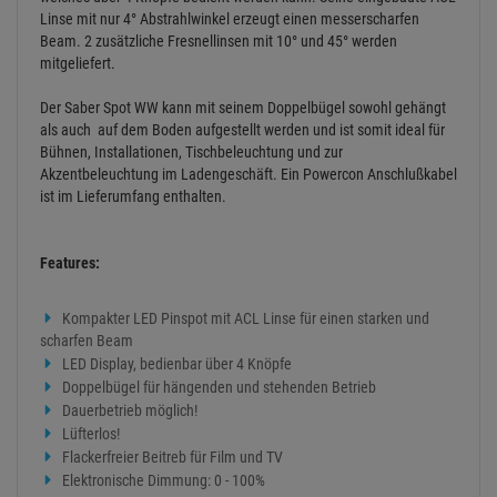
scharfen Beam
LED Display, bedienbar über 4 Knöpfe
Doppelbügel für hängenden und stehenden Betrieb
Dauerbetrieb möglich!
Lüfterlos!
Flackerfreier Beitreb für Film und TV
Elektronische Dimmung: 0 - 100%
Abstrahlwinkel: 4° (Fresnellinsen mit 10° und 45° werden
mitgeliefert)
Temperaturschutz: Bei Erreichen von 60°C wird die LED
Leistung um 20% verringert. Bei Ausfall des Sensors sinkt die
Leistung um 25%. Somit wird ein Schaden am Gerät vermieden!
Spezifikation:
15-Watt warmweiß LED
2 DMX Kanal Modes: 1 oder Kanal Mode
6 Betriebsmodi: Static Color Mode, Color Change Mode, Color
Fade Mode, Auto Run Mode, Sound Active Mode und DMX-512
Mode
3 Pol DMX Kabel angebaut in/out