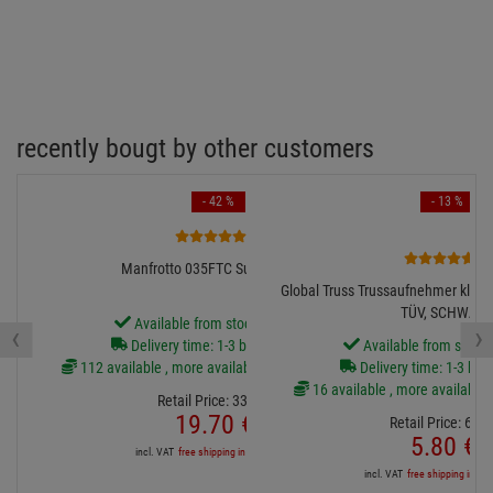
Available from stock Aschheim
‹
›
Delivery time: 1-3 business days
Available from stock
112 available , more available from central stock
Delivery time: 1-3 bus
16 available , more available 
Retail Price:
33.
69
€
19.
70
€
Retail Price:
6.
70
5.
80
€
incl. VAT
free shipping in DE over 90€
incl. VAT
free shipping in DE
Diesen Artikel finden Sie in folgenden Kategorien
LED PAR 30 & PAR 36
ADJ - American DJ