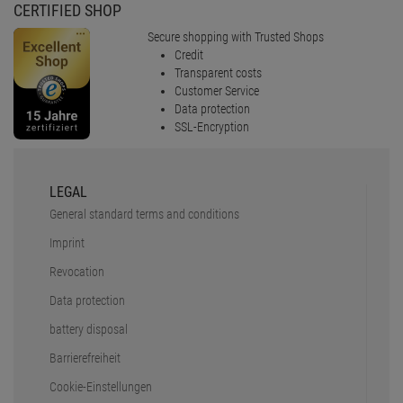
Revocation
Data protection
battery disposal
Barrierefreiheit
Cookie-Einstellungen
SERVICE
Faq
Shipping & delivery
Payment Methods
Safe shopping
Newsletter
Rücksendungen
PRO LIGHTING E.K.
About us