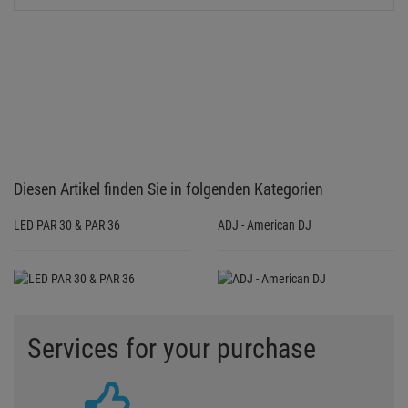
Services for your purchase
3 YEARS GUARANTEE
For all bought products we grant
3-year guarantee in addition to
the legal guarantee
GUARANTEE TERMS