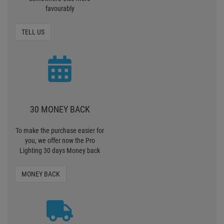
Lighting 30 days Money back
MONEY BACK
ZERO SHIPPING
CHARGES
We deliver standardpackages
within Germany free of charge
from 90, - € value of goods.
SHIPPING CHARGES
PAY SAFELY AND COMFORTABLY