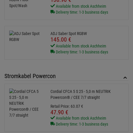
Cordial CFCA 5 S 25 - 5,0 m NEUTRIK
Powercon® / CEE 7/7 straight
Retail Price:
63.
07
€
47.
90
€
Available from stock Aschheim
Delivery time: 1-3 business days
Cordial PEAK CFCA 5 S - 5,0 m NEUTRIK
Powercon® / CEE 7/7 gerade
Retail Price:
51.
05
€
42.
90
€
Currently not available
Cordial PEAK CFCA 3 SRC - 3,0 m NEUTRIK
Powercon® / CEE 7/7 90°
Retail Price:
40.
46
€
30.
90
€