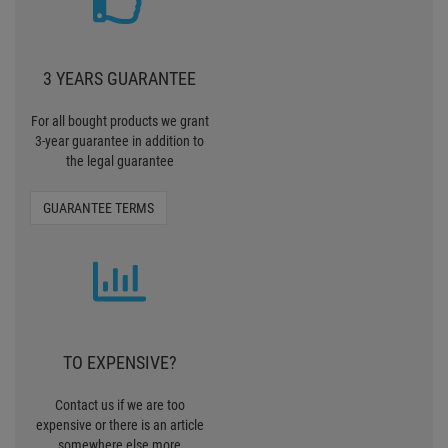
TO EXPENSIVE?
Contact us if we are too
expensive or there is an article
somewhere else more
favourably
TELL US
30 MONEY BACK
To make the purchase easier for
you, we offer now the Pro