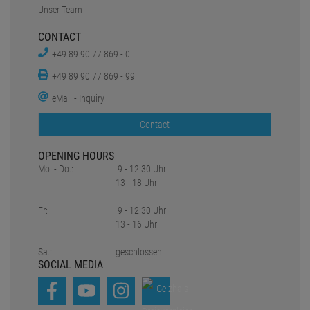
Fr:
9 - 12:30 Uhr
13 - 16 Uhr
Sa.:
geschlossen
SOCIAL MEDIA
*all prices include statutory value-added tax plus
Shipping charges
1
2
Original prices of the dealer,
Suggested retail price
Copyright © 2021-2026 Pro Lighting e.K.