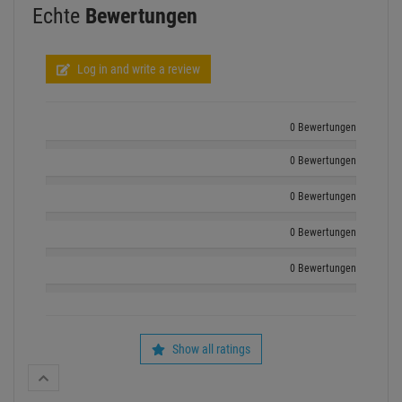
0 Bewertungen
Show all ratings
Ähnliche beliebte Artikel
- 16 %
- 22 %
1
JB Systems MINI-PAR 12TC Mk2
EUROLITE LED PARty TCL Spot RGB 
DMX
Available from stock
‹
›
Delivery time: 2-4 business days
Available from stock
Delivery time: 1-3 bus
Retail Price:
44.
90
€
18 available , more available 
37.
90
€