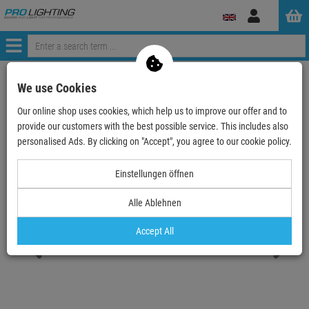
Log
in
Menü
Continue shopping
ProLighting
Lighting & Effects
Spotlights
We use Cookies
Projection Systems
Outdoor Projection Systems
Our online shop uses cookies, which help us to improve our offer and to
Derksen PHOS 160 pole mount inkl. 85mm Standardob…
provide our customers with the best possible service. This includes also
personalised Ads. By clicking on "Accept", you agree to our cookie policy.
Einstellungen öffnen
Alle Ablehnen
Accept All