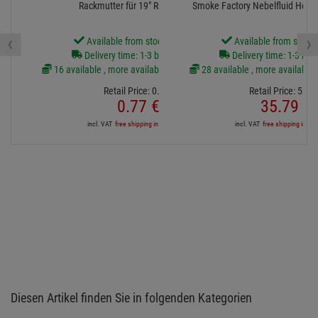
Rackmutter für 19" Rackschiene
Smoke Factory Nebelfluid Heavy
‹
›
Available from stock Aschheim
Available from stock
Delivery time: 1-3 business days
Delivery time: 1-3 bus
16 available , more available from central stock
28 available , more available 
Retail Price:
0.
95
€
Retail Price:
51.
5
0.
77
€
35.
79
€
incl. VAT
free shipping in DE over 90€
incl. VAT
free shipping in DE
Diesen Artikel finden Sie in folgenden Kategorien