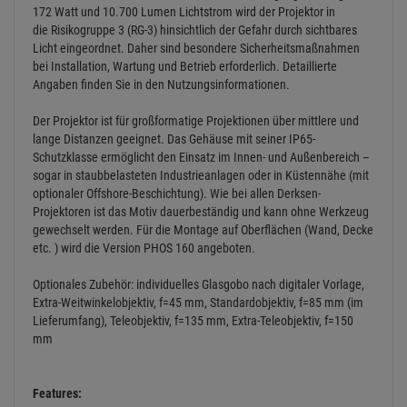
172 Watt und 10.700 Lumen Lichtstrom wird der Projektor in
die Risikogruppe 3 (RG-3) hinsichtlich der Gefahr durch sichtbares
Licht eingeordnet. Daher sind besondere Sicherheitsmaßnahmen
bei Installation, Wartung und Betrieb erforderlich. Detaillierte
Angaben finden Sie in den Nutzungsinformationen.
Der Projektor ist für großformatige Projektionen über mittlere und
lange Distanzen geeignet. Das Gehäuse mit seiner IP65-
Schutzklasse ermöglicht den Einsatz im Innen- und Außenbereich –
sogar in staubbelasteten Industrieanlagen oder in Küstennähe (mit
optionaler Offshore-Beschichtung). Wie bei allen Derksen-
Projektoren ist das Motiv dauerbeständig und kann ohne Werkzeug
gewechselt werden. Für die Montage auf Oberflächen (Wand, Decke
etc. ) wird die Version PHOS 160 angeboten.
Optionales Zubehör: individuelles Glasgobo nach digitaler Vorlage,
Extra-Weitwinkelobjektiv, f=45 mm, Standardobjektiv, f=85 mm (im
Lieferumfang), Teleobjektiv, f=135 mm, Extra-Teleobjektiv, f=150
mm
Features: