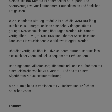
Algorithmus zur Rauschunterdrückung.
MAKI Ultra gibt es in Versionen mit 20-fachem und 12-fachem
optischen Zoom.
Features:
4Kp60 UHD Box-Kamera
20-facher optischer Zoom
schneller Autofokus
beliebt bei eSports-Events, Live-Musikaufnahmen,
Gottesdiensten
NDI-fähig
3G-SDI
On-board Buttons
Technische Eigenschaften:
Bildsensor: 1/2,8 Zoll, CMOS