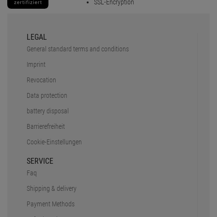
SERVICE
Faq
Shipping & delivery
Payment Methods
Safe shopping
Newsletter
Rücksendungen
PRO LIGHTING E.K.
About us
Stellenanzeigen
Inhouse Workshop
DMX Calculator
Truss Tool
Partner