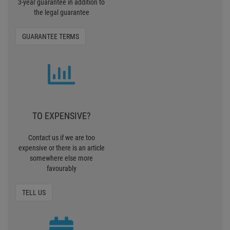
somewhere else more
favourably
TELL US
30 MONEY BACK
To make the purchase easier for
you, we offer now the Pro
Lighting 30 days Money back
MONEY BACK