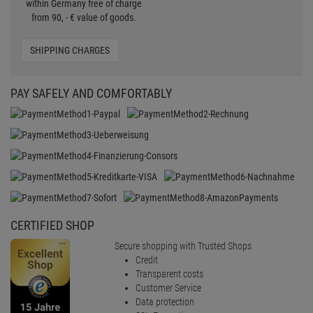
CERTIFIED SHOP
Secure shopping with Trusted Shops
Credit
Transparent costs
Customer Service
Data protection
SSL-Encryption
LEGAL
General standard terms and conditions
Imprint
Revocation
Data protection
battery disposal
Barrierefreiheit
Cookie-Einstellungen