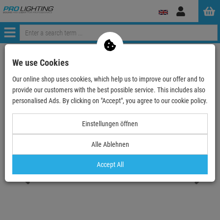
Log
in
Menü
Continue shopping
ProLighting
Media Technic
We use Cookies
Video- -Camera, -Beamer, -Screen
Cameras
Our online shop uses cookies, which help us to improve our offer and to
BirdDog MAKI Ultra Black. 2160P (4K UHD) PTZ Came…
provide our customers with the best possible service. This includes also
personalised Ads. By clicking on "Accept", you agree to our cookie policy.
- 5 %
TOPSELLER
Einstellungen öffnen
Alle Ablehnen
BirdDog MAKI Ultra Black. 2160P (4K UHD)
PTZ Camera with 20x Zoom
Accept All
Item number:
BD-BDMKU20XB
Hire purchase from
EUR24.73
/ month
2
Retail Price:
1,445.
85
€
1,369.
00
€