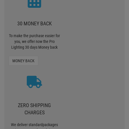
ZERO SHIPPING
CHARGES
We deliver standardpackages
within Germany free of charge
from 90, - € value of goods.
SHIPPING CHARGES
PAY SAFELY AND COMFORTABLY