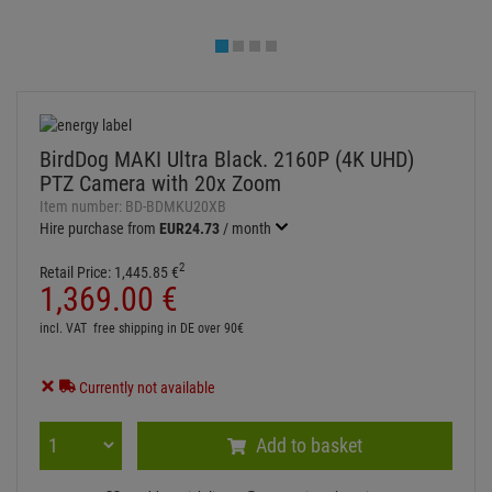
incl. VAT
free shipping in DE over 90€
Currently not available
Add to basket
Add to wish list
Question about item
Artikelherkunft
Too expensive?
Log in and write a review
ITEM DESCRIPTION
BirdDog MAKI Ultra Black. 2160P (4K UHD) PTZ Camera with 20x
Zoom