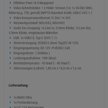
Lieferumfang:
1x MAKI Ultra
1x Fernbedienung
1x DC 12V Netzstecker
Alternative articles
BirdDog MAKI Ultra Black. 2160P (4K UHD)
Box Camera with 12x Zoom
1,369.
00
€
Available from stock
Delivery time: 2-4 business days
BirdDog MAKI Ultra White. 2160P (4K UHD)