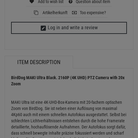
MAKI Ultra ist eine 4K-UHD-Box-Kamera mit 20-fachem optischen
Zoom von BirdDog. Sie ist neben einer Auflösung von maximal
4Kp60 auch mit einem schnellen Autofokus ausgestattet. Selbst bei
schlechten Lichtverhältnissen entstehen durch die hohe Framerate
detaillierte, hochauflösende Aufnahmen. Der Autofokus sorgt dafür,
dass schnell bewegte Inhalte präzise fokussiert werden und scharf
bleiben. Die Box-Kamera ist daher beliebt bei eSports- und
Sportevents, Live-Musikaufnahmen, Gottesdiensten und ähnlichen
Ereignissen.
Wie alle anderen BirdDog-Produkte ist auch die MAKI NDI-fähig.
Durch die HX3-Integration kann eine hohe Videoqualität mit
geringer Netzwerkauslastung übertragen werden. Die Kamera
verfügt über HDMI-, 3G-SDI-, USB- und Ethernet-Anschlüsse und
kann somit in verschiedenste Workflows integriert werden.
Überdies verfügt sie über intuitive On-Board-Buttons. Dadruch lässt
sich auch der Zoom und Fokus bequem am Gerät steuern.
Das eingebaute Mikrofon sorgt für omnidirektionale Aufnahmen mit
einer Reichweite von bis zu 6 Metern – und das mit einem