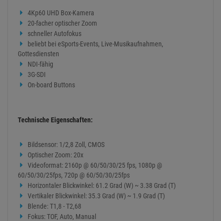
Optischer Zoom: 20x
Videoformat: 2160p @ 60/50/30/25 fps, 1080p @
60/50/30/25fps, 720p @ 60/50/30/25fps
Horizontaler Blickwinkel: 61.2 Grad (W) ~ 3.38 Grad (T)
Vertikaler Blickwinkel: 35.3 Grad (W) ~ 1.9 Grad (T)
Blende: T1,8 - T2,68
Fokus: TOF, Auto, Manual
Effektive Pixel >8.4 Megapixel
Video-Schnittstellen: 1 x HDMI: Version 2.0; 1x 3G-SDI: BNC,
800mVp-p, 75O, gemäß SMPTE-Standard 424M, USB-C UVC 1.1
Video-Kompressionsformat: H.264 / H.265
Netzwerkprotokoll: NDI/HX2, NDI/HX3
Audio Ein-/Ausgang: 1x Line In, 3,5mm Klinke; 1x Line Out,
3,5mm Klinke, eingebautes Mikrofon
USB: 1x USB3.0, Typ-C (UVC 1.1)
Stromversorgung: DC005-2.0mm Typ(DC IN 12V)
Eingangsspannung: DC 12V /PoE(802.3af)
Eingangsstrom: 1,5A(Max.)
Leistungsaufnahme: 18W (Max)
Betriebstemperatur: -10 Grad C - 40 Grad C
Abmessungen (LxBxH): 7,85 cm x 14,5 cm x 7,6 cm