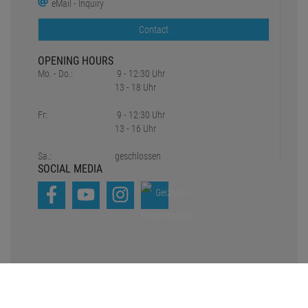
*all prices include statutory value-added tax plus
Shipping charges
1
2
Original prices of the dealer,
Suggested retail price
Copyright © 2021-2026 Pro Lighting e.K.