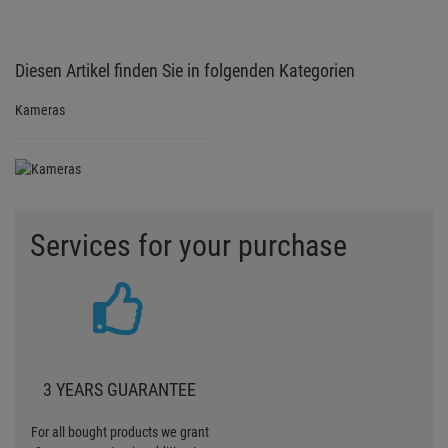
3 YEARS GUARANTEE
For all bought products we grant
3-year guarantee in addition to
the legal guarantee
GUARANTEE TERMS
TO EXPENSIVE?
Contact us if we are too
expensive or there is an article