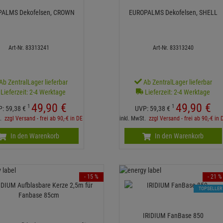
ALMS Dekofelsen, CROWN
EUROPALMS Dekofelsen, SHELL
Art-Nr. 83313241
Art-Nr. 83313240
Ab ZentralLager lieferbar
Ab ZentralLager lieferbar
Lieferzeit: 2-4 Werktage
Lieferzeit: 2-4 Werktage
49,
90
€
49,
90
€
1
1
P:
59,
38
€
UVP:
59,
38
€
t.
zzgl Versand - frei ab 90,-€ in DE
inkl. MwSt.
zzgl Versand - frei ab 90,-€ in 
In den Warenkorb
In den Warenkorb
- 15 %
- 21 %
TOPSELLER
IRIDIUM FanBase 850