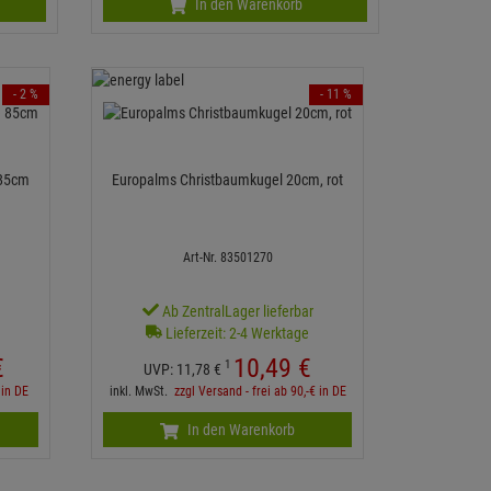
In den Warenkorb
- 2 %
- 11 %
 85cm
Europalms Christbaumkugel 20cm, rot
Art-Nr. 83501270
Ab ZentralLager lieferbar
Lieferzeit: 2-4 Werktage
€
10,
49
€
1
UVP:
11,
78
€
 in DE
inkl. MwSt.
zzgl Versand - frei ab 90,-€ in DE
In den Warenkorb