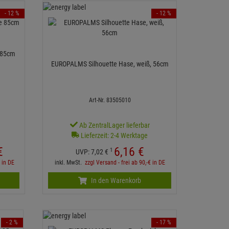
- 12 %
- 12 %
 85cm
EUROPALMS Silhouette Hase, weiß, 56cm
Art-Nr. 83505010
Ab ZentralLager lieferbar
Lieferzeit: 2-4 Werktage
€
6,
16
€
1
UVP:
7,
02
€
€ in DE
inkl. MwSt.
zzgl Versand - frei ab 90,-€ in DE
In den Warenkorb
- 2 %
- 17 %