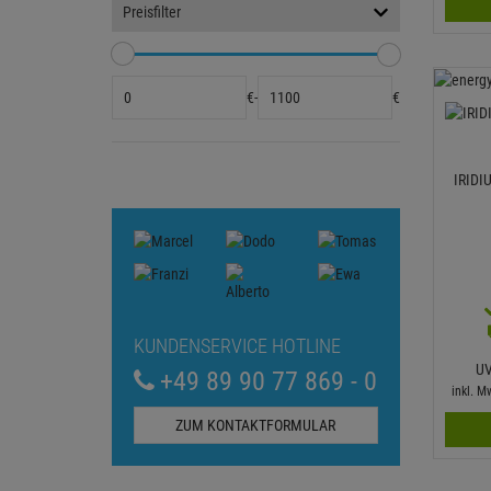
Preisfilter
€
-
€
IRIDI
KUNDENSERVICE HOTLINE
U
+49 89 90 77 869 - 0
inkl. 
ZUM KONTAKTFORMULAR