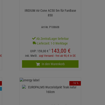
IRIDIUM Air Cone AC50 5m für FanBase
850
Art-Nr. P108608
Ab ZentralLager lieferbar
Lieferzeit: 1-3 Werktage
143,
00
€
1
UVP:
159,
00
€
DE
inkl. MwSt.
zzgl Versand - frei ab 90,-€ in DE
In den Warenkorb
- 16 %