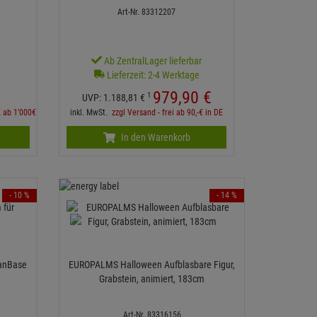
Art-Nr. 83312207
r
Ab ZentralLager lieferbar
Lieferzeit: 2-4 Werktage
979,
90
€
1
UVP:
1.188,
81
€
E ab 1'000€
inkl. MwSt.
zzgl Versand - frei ab 90,-€ in DE
In den Warenkorb
- 10 %
- 14 %
FanBase
EUROPALMS Halloween Aufblasbare Figur,
Grabstein, animiert, 183cm
Art-Nr. 83316156