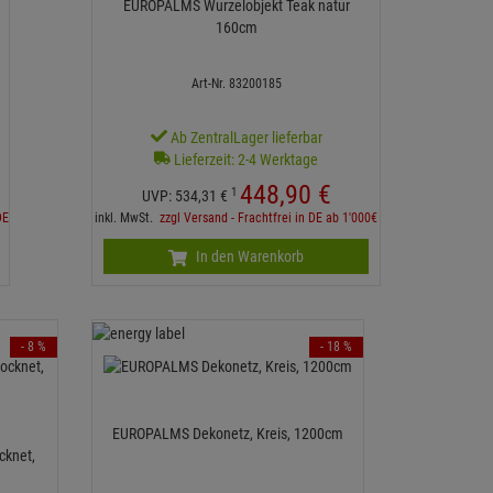
EUROPALMS Wurzelobjekt Teak natur
160cm
Art-Nr. 83200185
Ab ZentralLager lieferbar
Lieferzeit: 2-4 Werktage
448,
90
€
1
UVP:
534,
31
€
DE
inkl. MwSt.
zzgl Versand - Frachtfrei in DE ab 1'000€
In den Warenkorb
- 8 %
- 18 %
EUROPALMS Dekonetz, Kreis, 1200cm
cknet,