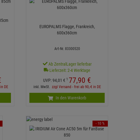
 85cm
EUROPALMS Flagge, Frankreich,
600x360cm
Art-Nr. 83300520
Ab ZentralLager lieferbar
Lieferzeit: 2-4 Werktage
€
77,
90
€
1
UVP:
94,
01
€
 in DE
inkl. MwSt.
zzgl Versand - frei ab 90,-€ in DE
In den Warenkorb
- 10 %