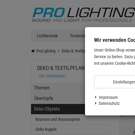
Lichttechnik
Tontechnik
DJ Equipment
Wir verwenden Co
Unser Online-Shop verwe
ProLighting
Deko & Textilpflanzen
Deko-Objekte
Service zu bieten. Dazu 
Deko
mit unseren Cookie-Richt
DEKO & TEXTILPFLANZEN
(697 ERGEBNISSE)
Einstellunge
Themen
Impressum
Übertöpfe
Datenschutz
Deko-Objekte
Brunnen und Wasserspiele
Deko Kugeln