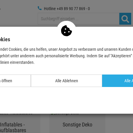
Hotline +49 89 90 77 869 - 0
Traversen
Foto
Medientechnik
Deko & Textilpflanze
okies
ndet Cookies, die uns helfen, unser Angebot zu verbessern und unseren Kunden
gehört unter anderem auch personalisierte Werbung. Indem Sie auf "Akzeptieren" kl
-Objekte
linien einverstanden.
n öffnen
Alle Ablehnen
Alle 
Brunnen und
Deko Kugeln
Wasserspiele
Inflatables -
Sonstige Deko
Aufblasbares