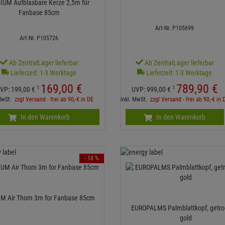
DIUM Aufblasbare Kerze 2,5m für
Fanbase 85cm
Art-Nr. P105699
Art-Nr. P105726
Ab ZentralLager lieferbar
Ab ZentralLager lieferbar
Lieferzeit: 1-3 Werktage
Lieferzeit: 1-3 Werktage
169,
00
€
789,
90
€
1
1
VP:
199,
00
€
UVP:
999,
00
€
 MwSt.
zzgl Versand - frei ab 90,-€ in DE
inkl. MwSt.
zzgl Versand - frei ab 90,-€ in 
In den Warenkorb
In den Warenkorb
- 18 %
UM Air Thorn 3m for Fanbase 85cm
EUROPALMS Palmblattkopf, getro
gold