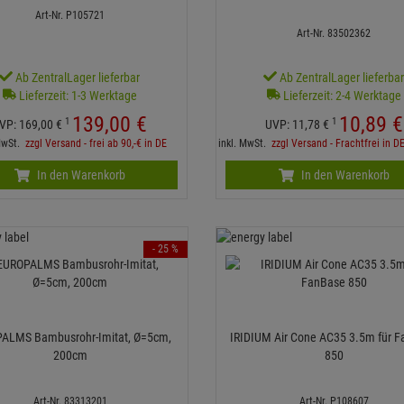
Art-Nr. P105721
Art-Nr. 83502362
Ab ZentralLager lieferbar
Ab ZentralLager lieferba
Lieferzeit: 1-3 Werktage
Lieferzeit: 2-4 Werktage
139,
00
€
10,
89
€
1
1
VP:
169,
00
€
UVP:
11,
78
€
 MwSt.
zzgl Versand - frei ab 90,-€ in DE
inkl. MwSt.
zzgl Versand - Frachtfrei in D
In den Warenkorb
In den Warenkorb
- 25 %
ALMS Bambusrohr-Imitat, Ø=5cm,
IRIDIUM Air Cone AC35 3.5m für 
200cm
850
Art-Nr. 83313201
Art-Nr. P108607