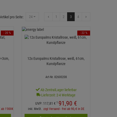
24
1
2
3
4
Artikel pro Seite:
- 20 %
- 22 %
Ø=3cm,
12x Europalms Kristallrose, weiß, 61cm,
Kunstpflanze
Art-Nr. 82600208
r
Ab ZentralLager lieferbar
Lieferzeit: 2-4 Werktage
91,
90
€
1
UVP:
117,
81
€
E ab 1'000€
inkl. MwSt.
zzgl Versand - frei ab 90,-€ in DE