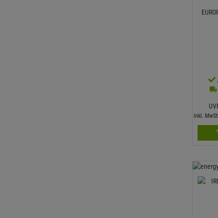
EUROP
UV
inkl. MwS