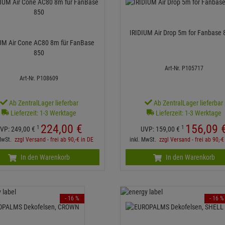
IRIDIUM Air Drop 5m for Fanbase
UM Air Cone AC80 8m für FanBase
850
Art-Nr. P105717
Art-Nr. P108609
Ab ZentralLager lieferbar
Ab ZentralLager lieferbar
Lieferzeit: 1-3 Werktage
Lieferzeit: 1-3 Werktage
224,
00
€
156,
09
1
1
VP:
249,
00
€
UVP:
159,
00
€
 MwSt.
zzgl Versand - frei ab 90,-€ in DE
inkl. MwSt.
zzgl Versand - frei ab 90,-€
In den Warenkorb
In den Warenkorb
- 16 %
- 16 %