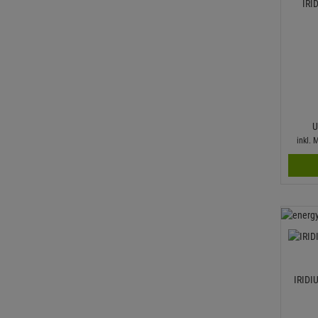
IRI
U
inkl.
IRIDI