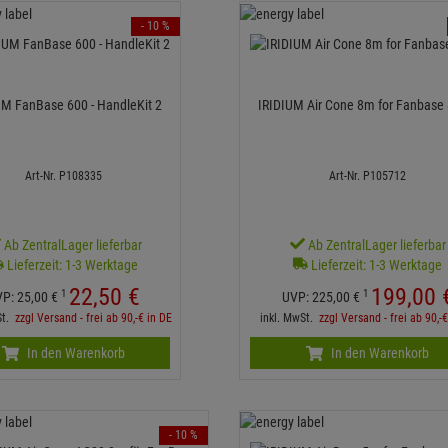
- 10 %
UM FanBase 600 - HandleKit 2
IRIDIUM Air Cone 8m for Fanbase
Art-Nr. P108335
Art-Nr. P105712
Ab ZentralLager lieferbar
Ab ZentralLager lieferbar
Lieferzeit: 1-3 Werktage
Lieferzeit: 1-3 Werktage
22,
50
€
199,
00
1
1
VP:
25,
00
€
UVP:
225,
00
€
St.
zzgl Versand - frei ab 90,-€ in DE
inkl. MwSt.
zzgl Versand - frei ab 90,-
In den Warenkorb
In den Warenkorb
- 10 %