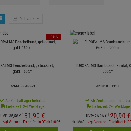
Relevanz
- 10 %
PALMS Fenchelbund, getrocknet,
EUROPALMS Bambusrohr-Imitat, 
gold, 160cm
200cm
Art-Nr. 83502363
Art-Nr. 83313200
Ab ZentralLager lieferbar
Ab ZentralLager lieferba
Lieferzeit: 2-4 Werktage
Lieferzeit: 2-4 Werktage
31,
90
€
20,
90
€
1
1
UVP:
35,
58
€
UVP:
26,
06
€
t.
zzgl Versand - Frachtfrei in DE ab 1'000€
inkl. MwSt.
zzgl Versand - Frachtfrei in D