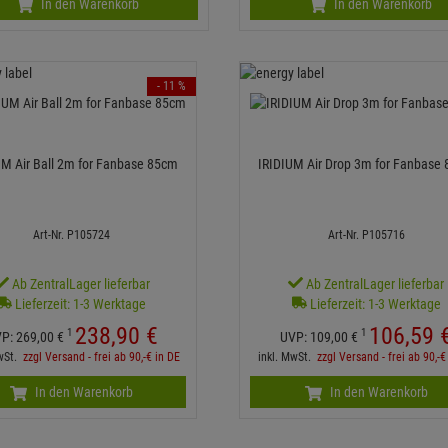
In den Warenkorb
In den Warenkorb
- 11 %
UM Air Ball 2m for Fanbase 85cm
IRIDIUM Air Drop 3m for Fanbase
Art-Nr. P105724
Art-Nr. P105716
Ab ZentralLager lieferbar
Ab ZentralLager lieferbar
Lieferzeit: 1-3 Werktage
Lieferzeit: 1-3 Werktage
238,
90
€
106,
59
1
1
VP:
269,
00
€
UVP:
109,
00
€
MwSt.
zzgl Versand - frei ab 90,-€ in DE
inkl. MwSt.
zzgl Versand - frei ab 90,-€
In den Warenkorb
In den Warenkorb