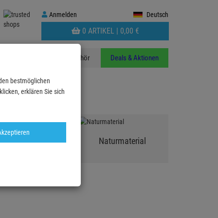
Anmelden
Anmelden
Deutsch
WARENKORB
0 ARTIKEL |
0,
00
€
AUFKLAPPEN
n
Stative
Zubehör
Deals & Aktionen
 den bestmöglichen
icken, erklären Sie sich
Akzeptieren
Dekonetze
Naturmaterial