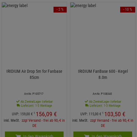
- 2 %
- 10 %
IRIDIUM Air Drop 5m for Fanbase
IRIDIUM FanBase 600 - Kegel
85cm
8.0m
Art-Nr. P105717
Art-Nr. P108340
Ab ZentralLager lieferbar
Ab ZentralLager lieferbar
Lieferzeit: 1-3 Werktage
Lieferzeit: 1-3 Werktage
156,
09
€
103,
50
€
1
1
UVP:
159,
00
€
UVP:
115,
00
€
inkl. MwSt.
zzgl Versand - frei ab 90,-€ in
inkl. MwSt.
zzgl Versand - frei ab 90,-€ in
DE
DE
In den Warenkorb
In den Warenkorb