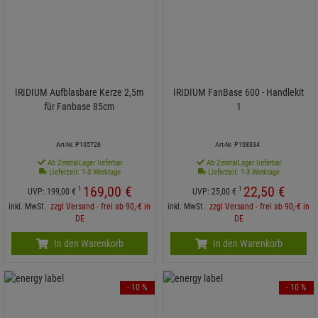
IRIDIUM Aufblasbare Kerze 2,5m
IRIDIUM FanBase 600 - Handlekit
für Fanbase 85cm
1
Art-Nr. P105726
Art-Nr. P108334
Ab ZentralLager lieferbar
Ab ZentralLager lieferbar
Lieferzeit: 1-3 Werktage
Lieferzeit: 1-3 Werktage
169,
00
€
22,
50
€
1
1
UVP:
199,
00
€
UVP:
25,
00
€
inkl. MwSt.
zzgl Versand - frei ab 90,-€ in
inkl. MwSt.
zzgl Versand - frei ab 90,-€ in
DE
DE
In den Warenkorb
In den Warenkorb
- 10 %
- 10 %