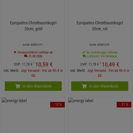
Europalms Christbaumkugel
Europalms Christbaumkugel
20cm, gold
20cm, rot
Art-Nr. 83501271
Art-Nr. 83501270
Voraussichtlich lieferbar ab:
Ab ZentralLager lieferbar
21.08.2026
Lieferzeit: 2-4 Werktage
10,
59
€
10,
49
€
1
1
UVP:
11,
78
€
UVP:
11,
78
€
inkl. MwSt.
zzgl Versand - frei ab 90,-€ in
inkl. MwSt.
zzgl Versand - frei ab 90,-€ in
DE
DE
In den Warenkorb
In den Warenkorb
- 10 %
- 31 %