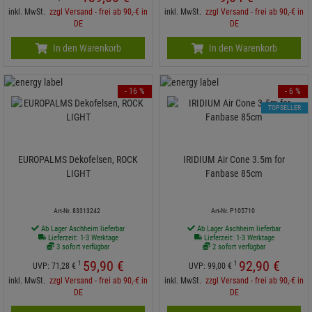
inkl. MwSt.
zzgl Versand - frei ab 90,-€ in
inkl. MwSt.
zzgl Versand - frei ab 90,-€ in
DE
DE
In den Warenkorb
In den Warenkorb
- 16 %
- 6 %
TOPSELLER
EUROPALMS Dekofelsen, ROCK
IRIDIUM Air Cone 3.5m for
LIGHT
Fanbase 85cm
Art-Nr. 83313242
Art-Nr. P105710
Ab Lager Aschheim lieferbar
Ab Lager Aschheim lieferbar
Lieferzeit: 1-3 Werktage
Lieferzeit: 1-3 Werktage
3 sofort verfügbar
2 sofort verfügbar
59,
90
€
92,
90
€
1
1
UVP:
71,
28
€
UVP:
99,
00
€
inkl. MwSt.
zzgl Versand - frei ab 90,-€ in
inkl. MwSt.
zzgl Versand - frei ab 90,-€ in
DE
DE