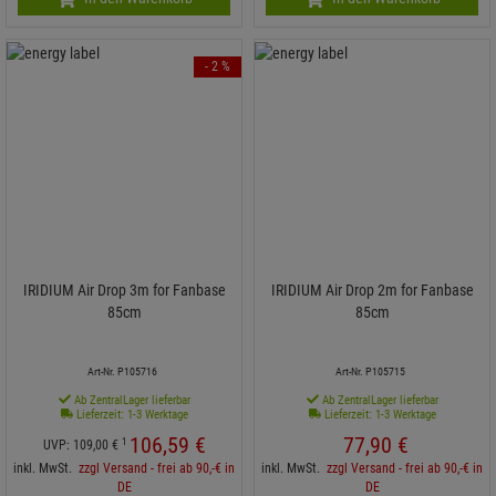
- 2 %
IRIDIUM Air Drop 3m for Fanbase
IRIDIUM Air Drop 2m for Fanbase
85cm
85cm
Art-Nr. P105716
Art-Nr. P105715
Ab ZentralLager lieferbar
Ab ZentralLager lieferbar
Lieferzeit: 1-3 Werktage
Lieferzeit: 1-3 Werktage
106,
59
€
77,
90
€
1
UVP:
109,
00
€
inkl. MwSt.
zzgl Versand - frei ab 90,-€ in
inkl. MwSt.
zzgl Versand - frei ab 90,-€ in
DE
DE