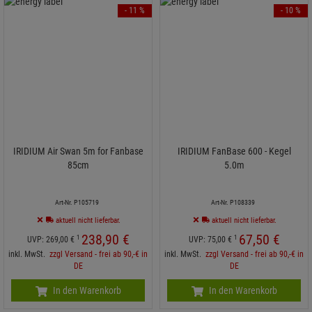
- 11 %
- 10 %
IRIDIUM Air Swan 5m for Fanbase
IRIDIUM FanBase 600 - Kegel
85cm
5.0m
Art-Nr. P105719
Art-Nr. P108339
aktuell nicht lieferbar.
aktuell nicht lieferbar.
238,
90
€
67,
50
€
1
1
UVP:
269,
00
€
UVP:
75,
00
€
inkl. MwSt.
zzgl Versand - frei ab 90,-€ in
inkl. MwSt.
zzgl Versand - frei ab 90,-€ in
DE
DE
In den Warenkorb
In den Warenkorb