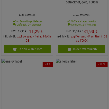
getrocknet, gold, 160cm
Art-Nr. 83502364
Art-Nr. 83502363
Ab ZentralLager lieferbar
Ab ZentralLager lieferbar
Lieferzeit: 2-4 Werktage
Lieferzeit: 2-4 Werktage
11,
29
€
31,
90
€
1
1
UVP:
15,
35
€
UVP:
35,
58
€
inkl. MwSt.
zzgl Versand - frei ab 90,-€ in
inkl. MwSt.
zzgl Versand - Frachtfrei in DE
DE
ab 1'000€
In den Warenkorb
In den Warenkorb
- 8 %
- 18 %