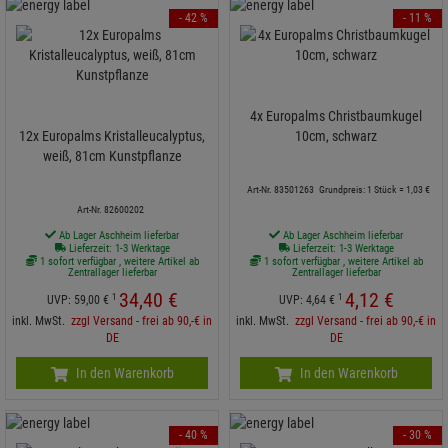
- 42 %
- 11 %
4x Europalms Christbaumkugel
12x Europalms Kristalleucalyptus,
10cm, schwarz
weiß, 81cm Kunstpflanze
Grundpreis: 1 Stück =
1,
03
€
Art-Nr. 83501263
Art-Nr. 82600202
Ab Lager Aschheim lieferbar
Ab Lager Aschheim lieferbar
Lieferzeit: 1-3 Werktage
Lieferzeit: 1-3 Werktage
1 sofort verfügbar , weitere Artikel ab
1 sofort verfügbar , weitere Artikel ab
Zentrallager lieferbar
Zentrallager lieferbar
34,
40
€
4,
12
€
1
1
UVP:
59,
00
€
UVP:
4,
64
€
inkl. MwSt.
zzgl Versand - frei ab 90,-€ in
inkl. MwSt.
zzgl Versand - frei ab 90,-€ in
DE
DE
In den Warenkorb
In den Warenkorb
- 40 %
- 30 %