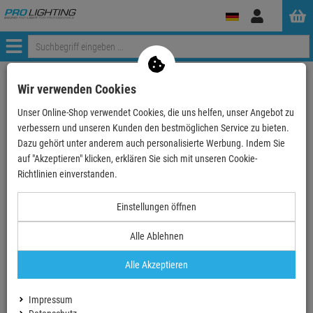
Anmelden
Menü
ProLighting
Deko & Textilpflanzen
Deko-Objekte
Wir verwenden Cookies
Unser Online-Shop verwendet Cookies, die uns helfen, unser Angebot zu
verbessern und unseren Kunden den bestmöglichen Service zu bieten.
Deko-Objekte
Dazu gehört unter anderem auch personalisierte Werbung. Indem Sie
auf "Akzeptieren" klicken, erklären Sie sich mit unseren Cookie-
Richtlinien einverstanden.
Brunnen und
Deko Kugeln
Wasserspiele
Einstellungen öffnen
Alle Ablehnen
Alle Akzeptieren
Dekonetze
Naturmaterial
Impressum