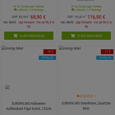
Ab ZentralLager lieferbar
Ab ZentralLager lieferbar
Lieferzeit: 2-4 Werktage
Lieferzeit: 2-4 Werktage
68,
90
€
116,
90
€
1
1
UVP:
83,
18
€
UVP:
141,
61
€
inkl. MwSt.
zzgl Versand - frei ab 90,-€ in
inkl. MwSt.
zzgl Versand - frei ab 90,-€ in
DE
DE
In den Warenkorb
In den Warenkorb
- 16 %
- 11 %
TOPSELLER
TOPSELLER
1
EUROPALMS Dekofelsen, Quartzite
EUROPALMS Halloween
klein
Aufblasbare Figur Katze, 122cm