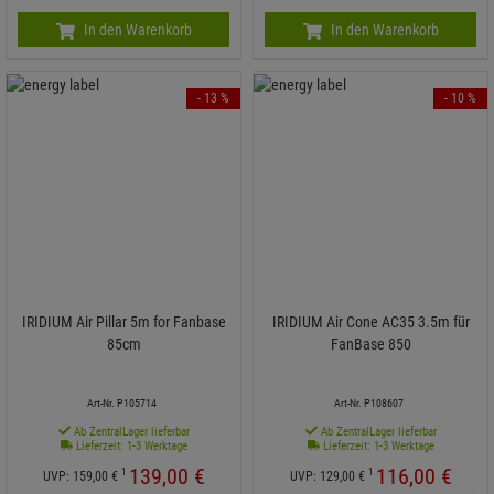
In den Warenkorb
In den Warenkorb
- 13 %
- 10 %
IRIDIUM Air Pillar 5m for Fanbase
IRIDIUM Air Cone AC35 3.5m für
85cm
FanBase 850
Art-Nr. P105714
Art-Nr. P108607
Ab ZentralLager lieferbar
Ab ZentralLager lieferbar
Lieferzeit: 1-3 Werktage
Lieferzeit: 1-3 Werktage
139,
00
€
116,
00
€
1
1
UVP:
159,
00
€
UVP:
129,
00
€