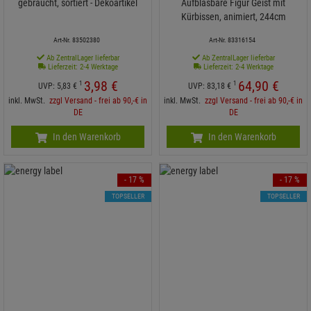
gebraucht, sortiert - Dekoartikel
Aufblasbare Figur Geist mit
Kürbissen, animiert, 244cm
Art-Nr. 83502380
Art-Nr. 83316154
Ab ZentralLager lieferbar
Ab ZentralLager lieferbar
Lieferzeit: 2-4 Werktage
Lieferzeit: 2-4 Werktage
3,
98
€
64,
90
€
1
1
UVP:
5,
83
€
UVP:
83,
18
€
inkl. MwSt.
zzgl Versand - frei ab 90,-€ in
inkl. MwSt.
zzgl Versand - frei ab 90,-€ in
DE
DE
In den Warenkorb
In den Warenkorb
- 17 %
- 17 %
TOPSELLER
TOPSELLER