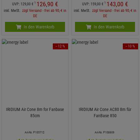
126,
90
€
143,
00
€
1
1
UVP:
129,
00
€
UVP:
159,
00
€
inkl. MwSt.
zzgl Versand - frei ab 90,-€ in
inkl. MwSt.
zzgl Versand - frei ab 90,-€ in
DE
DE
In den Warenkorb
In den Warenkorb
- 12 %
- 10 %
IRIDIUM Air Cone 8m for Fanbase
IRIDIUM Air Cone AC80 8m für
85cm
FanBase 850
Art-Nr. P105712
Art-Nr. P108609