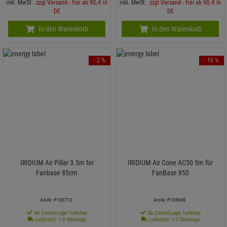
inkl. MwSt.
zzgl Versand - frei ab 90,-€ in
inkl. MwSt.
zzgl Versand - frei ab 90,-€ in
DE
DE
In den Warenkorb
In den Warenkorb
- 2 %
- 10 %
IRIDIUM Air Pillar 3.5m for
IRIDIUM Air Cone AC50 5m für
Fanbase 85cm
FanBase 850
Art-Nr. P105713
Art-Nr. P108608
Ab ZentralLager lieferbar
Ab ZentralLager lieferbar
Lieferzeit: 1-3 Werktage
Lieferzeit: 1-3 Werktage