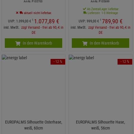
Art-Nr. P105700
Art-Nr. P105699
Ab ZentralLager lieferbar
aktuell nicht lieferbar.
Lieferzeit: 1-3 Werktage
1.077,
89
€
789,
90
€
1
1
UVP:
1.099,
00
€
UVP:
999,
00
€
inkl. MwSt.
zzgl Versand - frei ab 90,-€ in
inkl. MwSt.
zzgl Versand - frei ab 90,-€ in
DE
DE
In den Warenkorb
In den Warenkorb
- 12 %
- 12 %
EUROPALMS Silhouette Osterhase,
EUROPALMS Silhouette Hase,
weiß, 60cm
weiß, 56cm