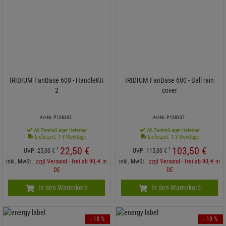
IRIDIUM FanBase 600 - HandleKit
IRIDIUM FanBase 600 - Ball rain
2
cover
Art-Nr. P108335
Art-Nr. P108337
Ab ZentralLager lieferbar
Ab ZentralLager lieferbar
Lieferzeit: 1-3 Werktage
Lieferzeit: 1-3 Werktage
22,
50
€
103,
50
€
1
1
UVP:
25,
00
€
UVP:
115,
00
€
inkl. MwSt.
zzgl Versand - frei ab 90,-€ in
inkl. MwSt.
zzgl Versand - frei ab 90,-€ in
DE
DE
In den Warenkorb
In den Warenkorb
- 18 %
- 10 %