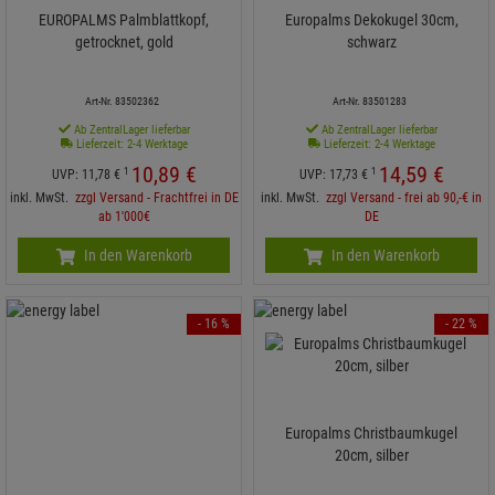
EUROPALMS Palmblattkopf,
Europalms Dekokugel 30cm,
getrocknet, gold
schwarz
Art-Nr. 83502362
Art-Nr. 83501283
Ab ZentralLager lieferbar
Ab ZentralLager lieferbar
Lieferzeit: 2-4 Werktage
Lieferzeit: 2-4 Werktage
10,
89
€
14,
59
€
1
1
UVP:
11,
78
€
UVP:
17,
73
€
inkl. MwSt.
zzgl Versand - Frachtfrei in DE
inkl. MwSt.
zzgl Versand - frei ab 90,-€ in
ab 1'000€
DE
In den Warenkorb
In den Warenkorb
- 16 %
- 22 %
Europalms Christbaumkugel
20cm, silber