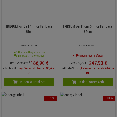
IRIDIUM Air Ball 1m for Fanbase
IRIDIUM Air Thorn 5m for Fanbase
85cm
85cm
Art-Nr. P105723
Art-Nr. P105722
Ab ZentralLager lieferbar
Lieferzeit: 1-3 Werktage
aktuell nicht lieferbar.
186,
90
€
247,
90
€
1
1
UVP:
239,
00
€
UVP:
279,
00
€
inkl. MwSt.
zzgl Versand - frei ab 90,-€ in
inkl. MwSt.
zzgl Versand - frei ab 90,-€ in
DE
DE
In den Warenkorb
In den Warenkorb
- 15 %
- 10 %