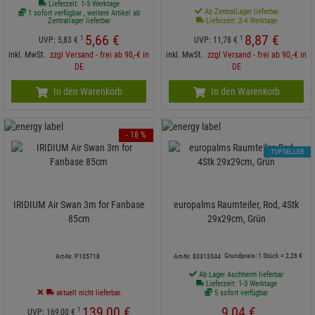
Lieferzeit: 1-3 Werktage
Ab ZentralLager lieferbar
1 sofort verfügbar , weitere Artikel ab
Zentrallager lieferbar
Lieferzeit: 2-4 Werktage
5,
66
€
8,
87
€
1
1
UVP:
5,
83
€
UVP:
11,
78
€
inkl. MwSt.
zzgl Versand - frei ab 90,-€ in
inkl. MwSt.
zzgl Versand - frei ab 90,-€ in
DE
DE
In den Warenkorb
In den Warenkorb
- 18 %
TOPSELLER
IRIDIUM Air Swan 3m for Fanbase
europalms Raumteiler, Rod, 4Stk
85cm
29x29cm, Grün
Grundpreis: 1 Stück =
2,
26
€
Art-Nr. P105718
Art-Nr. 83313344
Ab Lager Aschheim lieferbar
Lieferzeit: 1-3 Werktage
aktuell nicht lieferbar.
5 sofort verfügbar
139,
00
€
9,
04
€
1
UVP:
169,
00
€