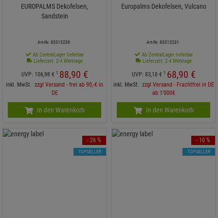
EUROPALMS Dekofelsen,
Europalms Dekofelsen, Vulcano
Sandstein
Art-Nr. 83313239
Art-Nr. 83313231
Ab ZentralLager lieferbar
Ab ZentralLager lieferbar
Lieferzeit: 2-4 Werktage
Lieferzeit: 2-4 Werktage
88,
90
€
68,
90
€
1
1
UVP:
106,
98
€
UVP:
83,
18
€
inkl. MwSt.
zzgl Versand - frei ab 90,-€ in
inkl. MwSt.
zzgl Versand - Frachtfrei in DE
DE
ab 1'000€
In den Warenkorb
In den Warenkorb
- 26 %
- 10 %
TOPSELLER
TOPSELLER