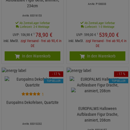
Aufblasbare Figur Geist, animiert,
Art-Nr. P108333
234cm
Art-Nr. 83316153
Ab ZentralLager lieferbar
Ab ZentralLager lieferbar
Lieferzeit: 2-4 Werktage
Lieferzeit: 1-3 Werktage
78,
90
€
539,
00
€
1
1
UVP:
106,
98
€
UVP:
599,
00
€
inkl. MwSt.
zzgl Versand - frei ab 90,-€ in
inkl. MwSt.
zzgl Versand - frei ab 90,-€ in
DE
DE
In den Warenkorb
In den Warenkorb
- 17 %
- 17 %
TOPSELLER
TOPSELLER
1
Europalms Dekofelsen, Quartzite
EUROPALMS Halloween
Aufblasbare Figur Drache,
animiert, 208cm
Art-Nr. 83313232
Art-Nr. 83316157