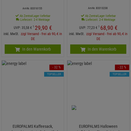
Art-Nr. 83313238
Art-Nr. 83316155
Ab ZentralLager lieferbar
Ab ZentralLager lieferbar
Lieferzeit: 2-4 Werktage
Lieferzeit: 2-4 Werktage
29,
90
€
68,
90
€
1
1
UVP:
35,
58
€
UVP:
77,
23
€
inkl. MwSt.
zzgl Versand - frei ab 90,-€ in
inkl. MwSt.
zzgl Versand - frei ab 90,-€ in
DE
DE
In den Warenkorb
In den Warenkorb
- 32 %
- 22 %
TOPSELLER
TOPSELLER
EUROPALMS Kaffeesack,
EUROPALMS Halloween