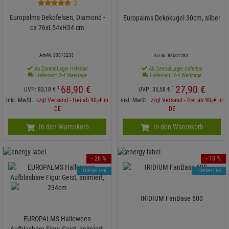
3
Europalms Dekofelsen, Diamond -
Europalms Dekokugel 30cm, silber
ca 76xL54xH34 cm
Art-Nr. 83313233
Art-Nr. 83501282
Ab ZentralLager lieferbar
Ab ZentralLager lieferbar
Lieferzeit: 2-4 Werktage
Lieferzeit: 2-4 Werktage
68,
90
€
27,
90
€
1
1
UVP:
83,
18
€
UVP:
35,
58
€
inkl. MwSt.
zzgl Versand - frei ab 90,-€ in
inkl. MwSt.
zzgl Versand - frei ab 90,-€ in
DE
DE
In den Warenkorb
In den Warenkorb
- 26 %
- 10 %
TOPSELLER
TOPSELLER
IRIDIUM FanBase 600
EUROPALMS Halloween