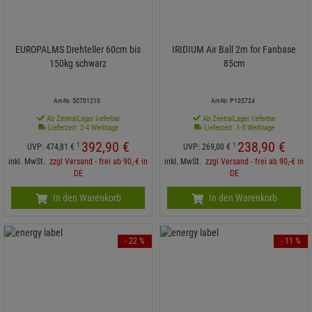
EUROPALMS Drehteller 60cm bis
IRIDIUM Air Ball 2m for Fanbase
150kg schwarz
85cm
Art-Nr. 50701210
Art-Nr. P105724
Ab ZentralLager lieferbar
Ab ZentralLager lieferbar
Lieferzeit: 2-4 Werktage
Lieferzeit: 1-3 Werktage
392,
90
€
238,
90
€
1
1
UVP:
474,
81
€
UVP:
269,
00
€
inkl. MwSt.
zzgl Versand - frei ab 90,-€ in
inkl. MwSt.
zzgl Versand - frei ab 90,-€ in
DE
DE
In den Warenkorb
In den Warenkorb
- 22 %
- 11 %