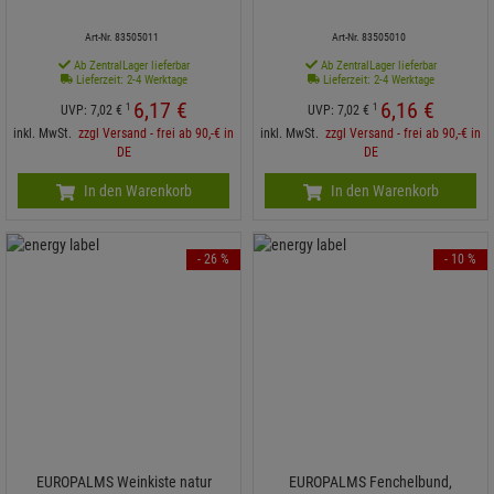
Art-Nr. 83505011
Art-Nr. 83505010
Ab ZentralLager lieferbar
Ab ZentralLager lieferbar
Lieferzeit: 2-4 Werktage
Lieferzeit: 2-4 Werktage
6,
17
€
6,
16
€
1
1
UVP:
7,
02
€
UVP:
7,
02
€
inkl. MwSt.
zzgl Versand - frei ab 90,-€ in
inkl. MwSt.
zzgl Versand - frei ab 90,-€ in
DE
DE
In den Warenkorb
In den Warenkorb
- 26 %
- 10 %
EUROPALMS Weinkiste natur
EUROPALMS Fenchelbund,