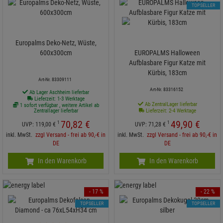
TOPSELLER
Europalms Deko-Netz, Wüste,
600x300cm
EUROPALMS Halloween
Aufblasbare Figur Katze mit
Kürbis, 183cm
Art-Nr. 83309111
Art-Nr. 83316152
Ab Lager Aschheim lieferbar
Lieferzeit: 1-3 Werktage
Ab ZentralLager lieferbar
1 sofort verfügbar , weitere Artikel ab
Zentrallager lieferbar
Lieferzeit: 2-4 Werktage
70,
82
€
49,
90
€
1
1
UVP:
119,
00
€
UVP:
71,
28
€
inkl. MwSt.
zzgl Versand - frei ab 90,-€ in
inkl. MwSt.
zzgl Versand - frei ab 90,-€ in
DE
DE
In den Warenkorb
In den Warenkorb
- 17 %
- 22 %
TOPSELLER
TOPSELLER