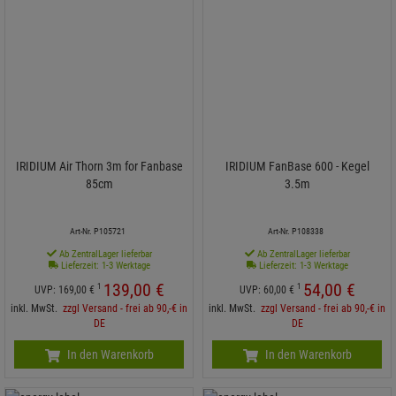
IRIDIUM Air Thorn 3m for Fanbase
IRIDIUM FanBase 600 - Kegel
85cm
3.5m
Art-Nr. P105721
Art-Nr. P108338
Ab ZentralLager lieferbar
Ab ZentralLager lieferbar
Lieferzeit: 1-3 Werktage
Lieferzeit: 1-3 Werktage
139,
00
€
54,
00
€
1
1
UVP:
169,
00
€
UVP:
60,
00
€
inkl. MwSt.
zzgl Versand - frei ab 90,-€ in
inkl. MwSt.
zzgl Versand - frei ab 90,-€ in
DE
DE
In den Warenkorb
In den Warenkorb