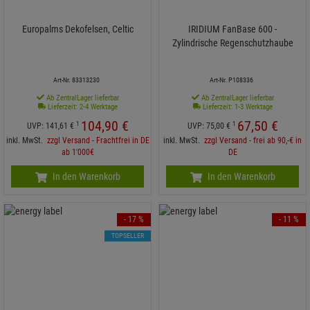
Europalms Dekofelsen, Celtic
IRIDIUM FanBase 600 -
Zylindrische Regenschutzhaube
Art-Nr. 83313230
Art-Nr. P108336
Ab ZentralLager lieferbar
Ab ZentralLager lieferbar
Lieferzeit: 2-4 Werktage
Lieferzeit: 1-3 Werktage
104,
90
€
67,
50
€
1
1
UVP:
141,
61
€
UVP:
75,
00
€
inkl. MwSt.
zzgl Versand - Frachtfrei in DE
inkl. MwSt.
zzgl Versand - frei ab 90,-€ in
ab 1'000€
DE
In den Warenkorb
In den Warenkorb
- 17 %
- 11 %
TOPSELLER