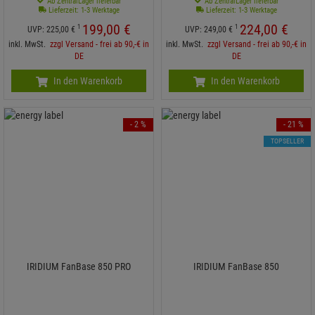
Ab ZentralLager lieferbar
Ab ZentralLager lieferbar
Lieferzeit: 1-3 Werktage
Lieferzeit: 1-3 Werktage
199,
00
€
224,
00
€
1
1
UVP:
225,
00
€
UVP:
249,
00
€
inkl. MwSt.
zzgl Versand - frei ab 90,-€ in
inkl. MwSt.
zzgl Versand - frei ab 90,-€ in
DE
DE
In den Warenkorb
In den Warenkorb
- 2 %
- 21 %
TOPSELLER
IRIDIUM FanBase 850 PRO
IRIDIUM FanBase 850