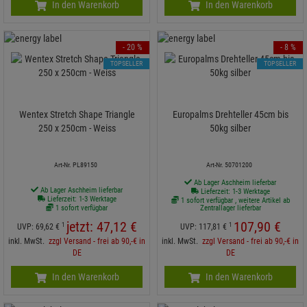
In den Warenkorb
In den Warenkorb
- 20 %
- 8 %
TOPSELLER
TOPSELLER
Wentex Stretch Shape Triangle
Europalms Drehteller 45cm bis
250 x 250cm - Weiss
50kg silber
Art-Nr. PL89150
Art-Nr. 50701200
Ab Lager Aschheim lieferbar
Ab Lager Aschheim lieferbar
Lieferzeit: 1-3 Werktage
Lieferzeit: 1-3 Werktage
1 sofort verfügbar , weitere Artikel ab
1 sofort verfügbar
Zentrallager lieferbar
jetzt:
47,
12
€
107,
90
€
1
1
UVP:
69,
62
€
UVP:
117,
81
€
inkl. MwSt.
zzgl Versand - frei ab 90,-€ in
inkl. MwSt.
zzgl Versand - frei ab 90,-€ in
DE
DE
In den Warenkorb
In den Warenkorb