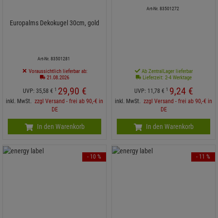
Art-Nr. 83501272
Europalms Dekokugel 30cm, gold
Art-Nr. 83501281
Voraussichtlich lieferbar ab:
Ab ZentralLager lieferbar
21.08.2026
Lieferzeit: 2-4 Werktage
29,
90
€
9,
24
€
1
1
UVP:
35,
58
€
UVP:
11,
78
€
inkl. MwSt.
zzgl Versand - frei ab 90,-€ in
inkl. MwSt.
zzgl Versand - frei ab 90,-€ in
DE
DE
In den Warenkorb
In den Warenkorb
- 10 %
- 11 %