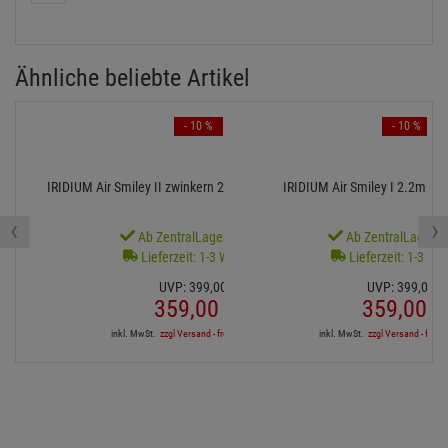
Ähnliche beliebte Artikel
- 10 %
- 10 %
IRIDIUM Air Smiley II zwinkern 2.2m for Fanbase 85cm
IRIDIUM Air Smiley I 2.2m fü
‹
›
Ab ZentralLager lieferbar
Ab ZentralLager li
Lieferzeit: 1-3 Werktage
Lieferzeit: 1-3 We
UVP:
399,
00
€
UVP:
399,
00
€
359,
00
€
359,
00
€
inkl. MwSt.
zzgl Versand - frei ab 90,-€ in DE
inkl. MwSt.
zzgl Versand - frei a