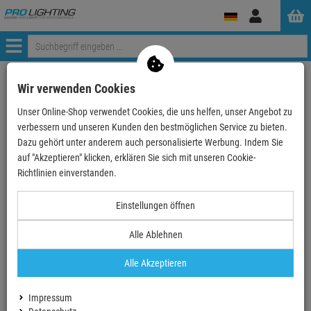
Anmelden
Menü
Weiter einkaufen
ProLighting
Deko & Textilpflanzen
Wir verwenden Cookies
Deko-Objekte
Inflatables - Aufblasbares
Unser Online-Shop verwendet Cookies, die uns helfen, unser Angebot zu
IRIDIUM Air Cone 3.5m for Fanbase 85cm
verbessern und unseren Kunden den bestmöglichen Service zu bieten.
Dazu gehört unter anderem auch personalisierte Werbung. Indem Sie
- 6 %
auf "Akzeptieren" klicken, erklären Sie sich mit unseren Cookie-
TOPSELLER
Richtlinien einverstanden.
IRIDIUM Air Cone 3.5m for Fanbase 85cm
Einstellungen öffnen
Artikel-Nummer:
P105710
Alle Ablehnen
Finanzierung ab
5,16 EUR
/ Monat
2
Alle Akzeptieren
UVP:
99,
00
€
92,
90
€
Impressum
inkl. MwSt.
zzgl Versand - frei ab 90,-€ in DE