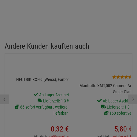
Andere Kunden kauften auch
2
NEUTRIK XXR-9 (Weiss), Farbcodier-Ring für XX-Serie
Manfrotto XMT,002 Camera Adapter
Super Clamp
Ab Lager Aschheim lieferbar
‹
›
Lieferzeit: 1-3 Werktage
Ab Lager Aschheim l
86 sofort verfügbar , weitere Artikel ab Zentrallager
Lieferzeit: 1-3 We
lieferbar
160 sofort verfü
0,
32
€
5,
80
€
inkl. MwSt.
zzgl Versand - frei ab 90,-€ in DE
inkl. MwSt.
zzgl Versand - frei a