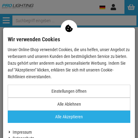
Anmelden
Menü
Weiter einkaufen
ProLighting
Foto
Studiofotografie
Wir verwenden Cookies
Hintergrund
Hintergrundsystem Stativmontage
Unser Online-Shop verwendet Cookies, die uns helfen, unser Angebot zu
Lastolite Hintergrundhalterung-Erweiterung 2m
verbessern und unseren Kunden den bestmöglichen Service zu bieten.
Dazu gehört unter anderem auch personalisierte Werbung. Indem Sie
- 11 %
auf "Akzeptieren" klicken, erklären Sie sich mit unseren Cookie-
Richtlinien einverstanden.
Lastolite Hintergrundhalterung-Erweiterung 2m
Einstellungen öffnen
Artikel-Nummer:
LLLB1143
Alle Ablehnen
Finanzierung ab
3,93 EUR
/ Monat
2
Alle Akzeptieren
UVP:
79,
33
€
70,
90
€
Impressum
inkl. MwSt.
zzgl Versand - frei ab 90,-€ in DE