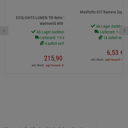
Manfrotto 037 Kamera Zapfen 
EVOLIGHTS LUMEN TRI Retro Vintage Scheinwerfer
warmweiß WW + RGB
Ab Lager Aschheim l
‹
›
Ab Lager Aschheim lieferbar
Lieferzeit: 1-3 We
Lieferzeit: 1-3 Werktage
14 sofort verfü
4 sofort verfügbar
6,
53
€
215,
90
€
inkl. MwSt.
zzgl Versand - frei a
inkl. MwSt.
zzgl Versand - frei ab 90,-€ in DE