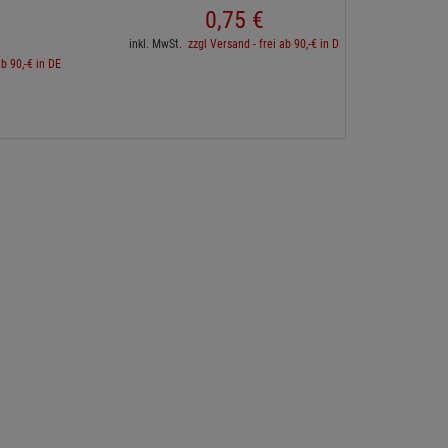
0,
75
€
inkl. 
inkl. MwSt.
zzgl Versand - frei ab 90,-€ in DE
ab 90,-€ in DE