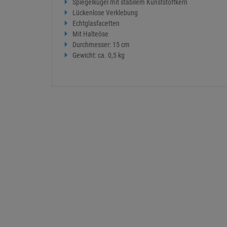
Spiegelkugel mit stabilem Kunststoffkern
Lückenlose Verklebung
Echtglasfacetten
Mit Halteöse
Durchmesser: 15 cm
Gewicht: ca. 0,5 kg