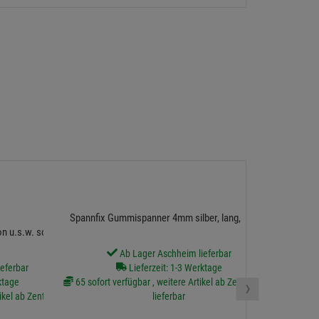
SpannFLEX
Spannfix Gummispanner 4mm silber, lang, 25 cm
n u.s.w. schwarz
Ab Lager Aschheim lieferbar
eferbar
Lieferzeit: 1-3 Werktage
450 sofort v
›
ktage
65 sofort verfügbar , weitere Artikel ab Zentrallager
ikel ab Zentrallager
lieferbar