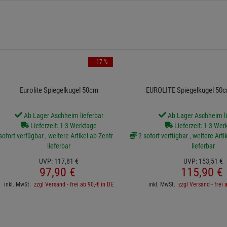
- 17 %
Eurolite Spiegelkugel 50cm
EUROLITE Spiegelkugel 50
Ab Lager Aschheim lieferbar
Ab Lager Aschheim li
Lieferzeit: 1-3 Werktage
Lieferzeit: 1-3 Wer
sofort verfügbar , weitere Artikel ab Zentrallager
2 sofort verfügbar , weitere Arti
lieferbar
lieferbar
UVP:
117,
81
€
UVP:
153,
51
€
97,
90
€
115,
90
€
inkl. MwSt.
zzgl Versand - frei ab 90,-€ in DE
inkl. MwSt.
zzgl Versand - frei 