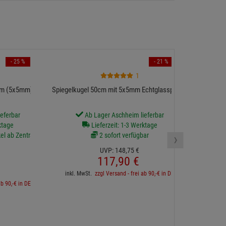
- 25 %
- 21 %
1
Spiegelku
cm (5x5mm)
Spiegelkugel 50cm mit 5x5mm Echtglasspiegel
eferbar
Ab Lager Aschheim lieferbar
ktage
Lieferzeit: 1-3 Werktage
›
kel ab Zentrallager
2 sofort verfügbar
UVP:
148,
75
€
inkl. 
117,
90
€
inkl. MwSt.
zzgl Versand - frei ab 90,-€ in DE
ab 90,-€ in DE