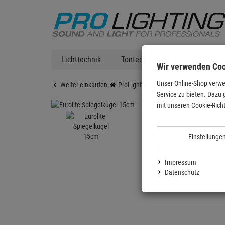
Lichttechnik
Tontechnik
DJ Equipment
Wir verwenden Co
Unser Online-Shop verwe
Weiter einkaufen
ProLighting
Lichttechnik
Lichtef
Service zu bieten. Dazu 
mit unseren Cookie-Richt
Einstellunge
Impressum
Datenschutz