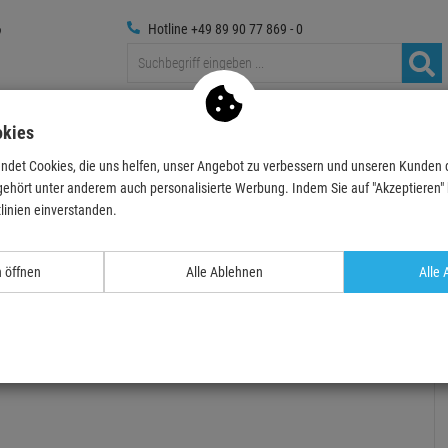
Hotline +49 89 90 77 869 - 0
Traversen
Foto
Medientechnik
Deko & Textilpfl
okies
ndet Cookies, die uns helfen, unser Angebot zu verbessern und unseren Kunden
fekte
Spiegelkugeln&Motoren
Spielgelkugeln
Eurolite Spiegelkugel 15c
gehört unter anderem auch personalisierte Werbung. Indem Sie auf "Akzeptieren" kl
linien einverstanden.
- 28 %
TOPSELLER
n öffnen
Alle Ablehnen
Alle 