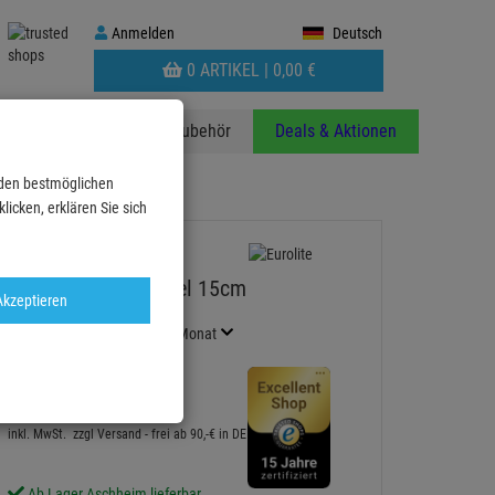
Anmelden
Anmelden
Deutsch
WARENKORB
0 ARTIKEL |
0,
00
€
AUFKLAPPEN
anzen
Stative
Zubehör
Deals & Aktionen
 den bestmöglichen
m
icken, erklären Sie sich
Eurolite Spiegelkugel 15cm
Akzeptieren
Artikel-Nummer:
50100210
Finanzierung ab
0,46 EUR
/ Monat
2
UVP:
11,
78
€
8,
43
€
inkl. MwSt.
zzgl Versand - frei ab 90,-€ in DE
Ab Lager Aschheim lieferbar