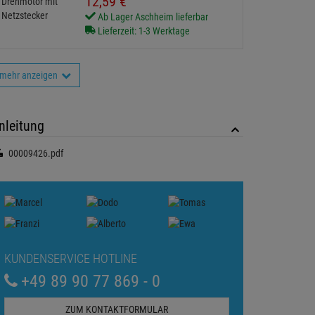
12,
59
€
Ab Lager Aschheim lieferbar
Lieferzeit: 1-3 Werktage
mehr anzeigen
nleitung
00009426.pdf
KUNDENSERVICE HOTLINE
+49 89 90 77 869 - 0
ZUM KONTAKTFORMULAR