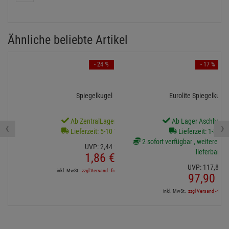
Ähnliche beliebte Artikel
- 24 %
- 17 %
Spiegelkugel 5cm
Eurolite Spiegelkuge
Ab ZentralLager lieferbar
Ab Lager Aschheim l
‹
›
Lieferzeit: 5-10 Werktage
Lieferzeit: 1-3 We
2 sofort verfügbar , weitere Art
UVP:
2,
44
€
lieferbar
1,
86
€
UVP:
117,
81
€
inkl. MwSt.
zzgl Versand - frei ab 90,-€ in DE
97,
90
€
inkl. MwSt.
zzgl Versand - frei a