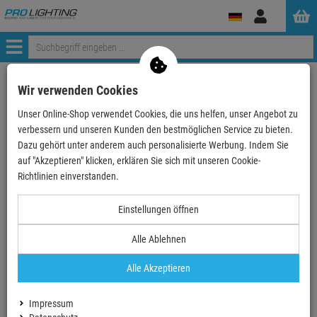
Anmelden
Menü
Weiter einkaufen
ProLighting
Lichttechnik
Lichteffekte
Wir verwenden Cookies
Spiegelkugeln&Motoren
Spielgelkugeln
Unser Online-Shop verwendet Cookies, die uns helfen, unser Angebot zu
Eurolite Spiegelkugel 40cm
verbessern und unseren Kunden den bestmöglichen Service zu bieten.
Dazu gehört unter anderem auch personalisierte Werbung. Indem Sie
- 17 %
auf "Akzeptieren" klicken, erklären Sie sich mit unseren Cookie-
TOPSELLER
Richtlinien einverstanden.
Eurolite Spiegelkugel 40cm
Einstellungen öffnen
Artikel-Nummer:
5010100A
Alle Ablehnen
Finanzierung ab
3,55 EUR
/ Monat
2
Alle Akzeptieren
UVP:
77,
23
€
63,
90
€
Impressum
inkl. MwSt.
zzgl Versand - frei ab 90,-€ in DE