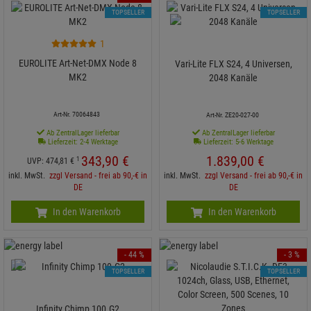
TOPSELLER
TOPSELLER
1
EUROLITE Art-Net-DMX Node 8
Vari-Lite FLX S24, 4 Universen,
MK2
2048 Kanäle
Art-Nr. 70064843
Art-Nr. ZE20-027-00
Ab ZentralLager lieferbar
Ab ZentralLager lieferbar
Lieferzeit: 2-4 Werktage
Lieferzeit: 5-6 Werktage
343,
90
€
1.839,
00
€
1
UVP:
474,
81
€
inkl. MwSt.
zzgl Versand - frei ab 90,-€ in
inkl. MwSt.
zzgl Versand - frei ab 90,-€ in
DE
DE
In den Warenkorb
In den Warenkorb
- 44 %
- 3 %
TOPSELLER
TOPSELLER
Infinity Chimp 100.G2