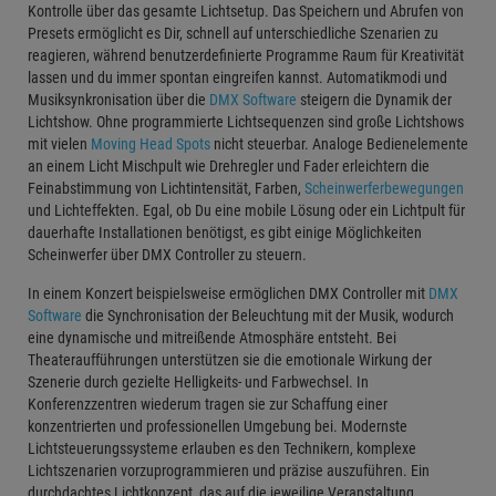
Kontrolle über das gesamte Lichtsetup. Das Speichern und Abrufen von
Presets ermöglicht es Dir, schnell auf unterschiedliche Szenarien zu
reagieren, während benutzerdefinierte Programme Raum für Kreativität
lassen und du immer spontan eingreifen kannst. Automatikmodi und
Musiksynkronisation über die
DMX Software
steigern die Dynamik der
Lichtshow. Ohne programmierte Lichtsequenzen sind große Lichtshows
mit vielen
Moving Head Spots
nicht steuerbar. Analoge Bedienelemente
an einem Licht Mischpult wie Drehregler und Fader erleichtern die
Feinabstimmung von Lichtintensität, Farben,
Scheinwerferbewegungen
und Lichteffekten. Egal, ob Du eine mobile Lösung oder ein Lichtpult für
dauerhafte Installationen benötigst, es gibt einige Möglichkeiten
Scheinwerfer über DMX Controller zu steuern.
In einem Konzert beispielsweise ermöglichen DMX Controller mit
DMX
Software
die Synchronisation der Beleuchtung mit der Musik, wodurch
eine dynamische und mitreißende Atmosphäre entsteht. Bei
Theateraufführungen unterstützen sie die emotionale Wirkung der
Szenerie durch gezielte Helligkeits- und Farbwechsel. In
Konferenzzentren wiederum tragen sie zur Schaffung einer
konzentrierten und professionellen Umgebung bei. Modernste
Lichtsteuerungssysteme erlauben es den Technikern, komplexe
Lichtszenarien vorzuprogrammieren und präzise auszuführen. Ein
durchdachtes Lichtkonzept, das auf die jeweilige Veranstaltung