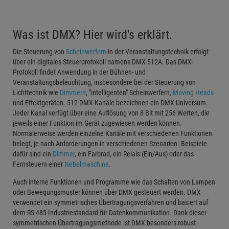
Was ist DMX? Hier wird's erklärt.
Die Steuerung von
Scheinwerfern
in der Veranstaltungstechnik erfolgt
über ein digitales Steuerprotokoll namens DMX-512A. Das DMX-
Protokoll findet Anwendung in der Bühnen- und
Veranstaltungsbeleuchtung, insbesondere bei der Steuerung von
Lichttechnik wie
Dimmern
, "intelligenten" Scheinwerfern,
Moving Heads
und Effektgeräten. 512 DMX-Kanäle bezeichnen ein DMX-Universum.
Jeder Kanal verfügt über eine Auflösung von 8 Bit mit 256 Werten, die
jeweils einer Funktion im Gerät zugewiesen werden können.
Normalerweise werden einzelne Kanäle mit verschiedenen Funktionen
belegt, je nach Anforderungen in verschiedenen Szenarien. Beispiele
dafür sind ein
Dimmer
, ein Farbrad, ein Relais (Ein/Aus) oder das
Fernsteuern einer
Nebelmaschine
.
Auch interne Funktionen und Programme wie das Schalten von Lampen
oder Bewegungsmuster können über DMX gesteuert werden. DMX
verwendet ein symmetrisches Übertragungsverfahren und basiert auf
dem RS-485 Industriestandard für Datenkommunikation. Dank dieser
symmetrischen Übertragungsmethode ist DMX besonders robust