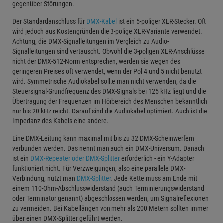
gegenüber Störungen.
Der Standardanschluss für
DMX-Kabel
ist ein 5-poliger XLR-Stecker. Oft
wird jedoch aus Kostengründen die 3-polige XLR-Variante verwendet.
Achtung, die DMX-Signalleitungen im Vergleich zu Audio-
Signalleitungen sind vertauscht. Obwohl die 3-poligen XLR-Anschlüsse
nicht der DMX-512-Norm entsprechen, werden sie wegen des
geringeren Preises oft verwendet, wenn der Pol 4 und 5 nicht benutzt
wird. Symmetrische Audiokabel sollte man nicht verwenden, da die
Steuersignal-Grundfrequenz des DMX-Signals bei 125 kHz liegt und die
Übertragung der Frequenzen im Hörbereich des Menschen bekanntlich
nur bis 20 kHz reicht. Darauf sind die Audiokabel optimiert. Auch ist die
Impedanz des Kabels eine andere.
Eine DMX-Leitung kann maximal mit bis zu 32 DMX-Scheinwerfern
verbunden werden. Das nennt man auch ein DMX-Universum. Danach
ist ein
DMX-Repeater oder DMX-Splitter
erforderlich - ein Y-Adapter
funktioniert nicht. Für Verzweigungen, also eine parallele DMX-
Verbindung, nutzt man
DMX-Splitter
. Jede Kette muss am Ende mit
einem 110-Ohm-Abschlusswiderstand (auch Terminierungswiderstand
oder Terminator genannt) abgeschlossen werden, um Signalreflexionen
zu vermeiden. Bei Kabellängen von mehr als 200 Metern sollten immer
über einen DMX-Splitter geführt werden.