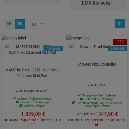
DMX-Konsolen
- 24 %
TOPSELLER
TOPSELLER
Showtec Pixel Controller
MAESTRO-DMX - SET1 - Controller,
Case und Midi Pad
Art-Nr. PL44510
Art-Nr. MAESTRODMX-SET1
Ab Lager Aschheim lieferbar
Ab Lager Aschheim lieferbar
Lieferzeit: 1-3 Werktage
Lieferzeit: 1-3 Werktage
1 sofort verfügbar , weitere Artikel ab
9 sofort verfügbar
Zentrallager lieferbar
1.039,
00
€
347,
90
€
1
UVP:
458,
15
€
inkl. MwSt.
zzgl Versand - frei ab 90,-€ in
inkl. MwSt.
zzgl Versand - frei ab 90,-€ in
DE
DE