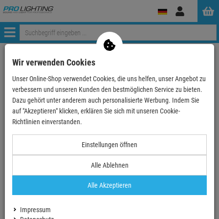
Anmelden
Menü
ProLighting
Lichttechnik
Lichtsteuerungen & Dimmer
Wir verwenden Cookies
DMX Controller und Software
Unser Online-Shop verwendet Cookies, die uns helfen, unser Angebot zu
verbessern und unseren Kunden den bestmöglichen Service zu bieten.
Dazu gehört unter anderem auch personalisierte Werbung. Indem Sie
auf "Akzeptieren" klicken, erklären Sie sich mit unseren Cookie-
DMX Controller und Software
Richtlinien einverstanden.
Einstellungen öffnen
24/48-Kanal DMX
Controller
DMX-Controller für
Alle Ablehnen
Movinglights
Alle Akzeptieren
Impressum