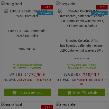
- 23 %
- 28 %
TOPSELLER
TOPSELLER
EUROLITE DMX Commander
24/48 Controller
Showtec ColorCue 2 Air,
Intelligenter, batteriebetriebener
Art-Nr. 70064550
LED-Controller mit Wireless DMX,
6 Fadern und 6 Farben
Art-Nr. PL50708
Ab ZentralLager lieferbar
Ab ZentralLager lieferbar
Lieferzeit: 2-4 Werktage
Lieferzeit: 2-4 Werktage
272,
90
€
210,
90
€
1
1
UVP:
355,
81
€
UVP:
291,
55
€
inkl. MwSt.
zzgl Versand - frei ab 90,-€ in
inkl. MwSt.
zzgl Versand - frei ab 90,-€ in
DE
DE
In den Warenkorb
In den Warenkorb
- 28 %