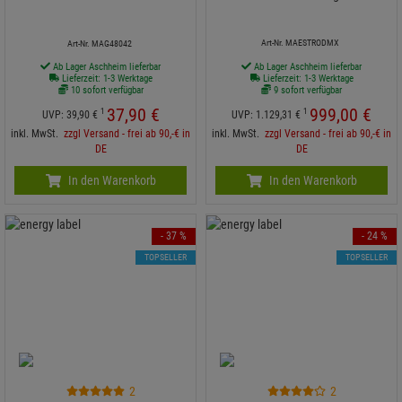
Art-Nr. MAESTRODMX
Art-Nr. MAG48042
Ab Lager Aschheim lieferbar
Ab Lager Aschheim lieferbar
Lieferzeit: 1-3 Werktage
Lieferzeit: 1-3 Werktage
10 sofort verfügbar
9 sofort verfügbar
37,
90
€
999,
00
€
1
1
UVP:
39,
90
€
UVP:
1.129,
31
€
inkl. MwSt.
zzgl Versand - frei ab 90,-€ in
inkl. MwSt.
zzgl Versand - frei ab 90,-€ in
DE
DE
In den Warenkorb
In den Warenkorb
- 37 %
- 24 %
TOPSELLER
TOPSELLER
2
2