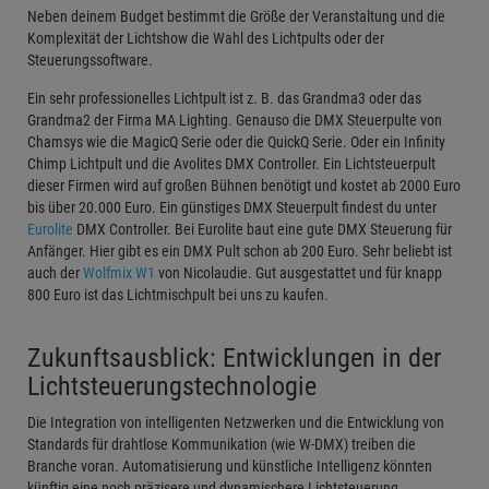
Neben deinem Budget bestimmt die Größe der Veranstaltung und die
Komplexität der Lichtshow die Wahl des Lichtpults oder der
Steuerungssoftware.
Ein sehr professionelles Lichtpult ist z. B. das Grandma3 oder das
Grandma2 der Firma MA Lighting. Genauso die DMX Steuerpulte von
Chamsys wie die MagicQ Serie oder die QuickQ Serie. Oder ein Infinity
Chimp Lichtpult und die Avolites DMX Controller. Ein Lichtsteuerpult
dieser Firmen wird auf großen Bühnen benötigt und kostet ab 2000 Euro
bis über 20.000 Euro. Ein günstiges DMX Steuerpult findest du unter
Eurolite
DMX Controller. Bei Eurolite baut eine gute DMX Steuerung für
Anfänger. Hier gibt es ein DMX Pult schon ab 200 Euro. Sehr beliebt ist
auch der
Wolfmix W1
von Nicolaudie. Gut ausgestattet und für knapp
800 Euro ist das Lichtmischpult bei uns zu kaufen.
Zukunftsausblick: Entwicklungen in der
Lichtsteuerungstechnologie
Die Integration von intelligenten Netzwerken und die Entwicklung von
Standards für drahtlose Kommunikation (wie W-DMX) treiben die
Branche voran. Automatisierung und künstliche Intelligenz könnten
künftig eine noch präzisere und dynamischere Lichtsteuerung