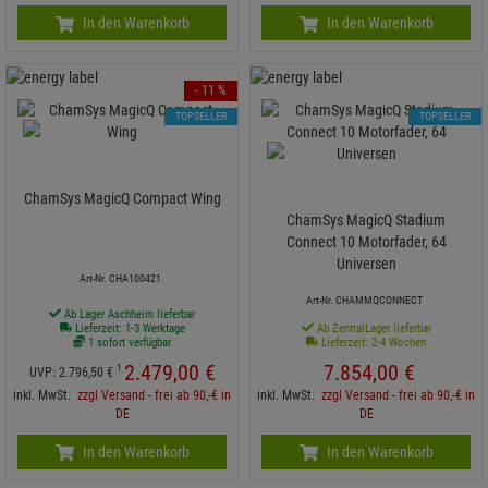
In den Warenkorb
In den Warenkorb
- 11 %
TOPSELLER
TOPSELLER
ChamSys MagicQ Compact Wing
ChamSys MagicQ Stadium
Connect 10 Motorfader, 64
Universen
Art-Nr. CHA100421
Art-Nr. CHAMMQCONNECT
Ab Lager Aschheim lieferbar
Lieferzeit: 1-3 Werktage
Ab ZentralLager lieferbar
1 sofort verfügbar
Lieferzeit: 2-4 Wochen
2.479,
00
€
7.854,
00
€
1
UVP:
2.796,
50
€
inkl. MwSt.
zzgl Versand - frei ab 90,-€ in
inkl. MwSt.
zzgl Versand - frei ab 90,-€ in
DE
DE
In den Warenkorb
In den Warenkorb