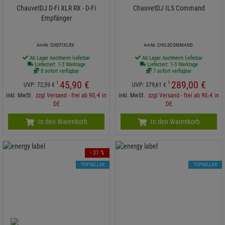
ChauvetDJ D-Fi XLR RX - D-Fi
ChauvetDJ ILS Command
Empfänger
Art-Nr. CHDFIXLRX
Art-Nr. CHILSCOMMAND
Ab Lager Aschheim lieferbar
Ab Lager Aschheim lieferbar
Lieferzeit: 1-3 Werktage
Lieferzeit: 1-3 Werktage
8 sofort verfügbar
7 sofort verfügbar
45,
90
€
289,
00
€
1
1
UVP:
72,
59
€
UVP:
379,
61
€
inkl. MwSt.
zzgl Versand - frei ab 90,-€ in
inkl. MwSt.
zzgl Versand - frei ab 90,-€ in
DE
DE
In den Warenkorb
In den Warenkorb
- 31 %
TOPSELLER
TOPSELLER