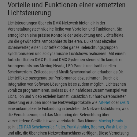
Vorteile und Funktionen einer vernetzten
Lichtsteuerung
Lichtsteuerungen über ein DMX-Netzwerk bieten dir in der
Veranstaltungstechnik eine Reihe von Vorteilen und Funktionen. Sie
ermöglichen eine präzise Kontrolle der Beleuchtung und Lichteffekte,
um die gewünschte Atmosphäre zu kreieren. Du kannst einzelne
Scheinwerfer, einen Lichteffekt oder ganze Beleuchtungsgruppen
synchronisieren und so dynamische Lichtshows realisieren. Mit einem
fortschrittlichen DMX Pult und DMX-Systemen steuerst Du komplexe
Arrangements aus Moving Heads, LED-Panels und traditionellen
Scheinwerfern. Zeitcodes und Musik-Synchronisation erlauben es Dir,
Lichteffekte passgenau zur Performance abzustimmen. Durch die
Integration von Software-Lösungen ist es zudem möglich, Lichtszenen
vorab zu programmieren, sodass Du ein nahtloses Zusammenspiel von
Licht, Ton und Video erzielen kannst. Zusätzlich zur hardwarebasierten
Steuerung erlauben moderne Netzwerkprotokolle wie
Art-Net
oder
sACN
eine unkomplizierte Einbindung in bestehende Netzwerkstrukturen, was
die Fernsteuerung und das Monitoring der Beleuchtung über
verschiedene Geräte hinweg vereinfacht. Das können
Moving Heads
sein,
LED PAR Scheinwerfer
,
Fluter
,
Punktstrahler
,
Beamer
,
Wash Lights
und alle, die über einen Netzwerkanschluss verfügen. Diese Vernetzung