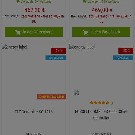
Lieferzeit: 2-4 Werktage
Lieferzeit: 5-10 Werktage
452,
20
€
469,
00
€
inkl. MwSt.
zzgl Versand - frei ab 90,-€ in
inkl. MwSt.
zzgl Versand - frei ab 90,-€ in
DE
DE
In den Warenkorb
In den Warenkorb
- 67 %
- 28 %
TOPSELLER
TOPSELLER
SOMMERDEALS 2026
3
EUROLITE DMX LED Color Chief
GLT Controller SC-1216
Controller
Art-Nr. 70064575
Art-Nr. P6037