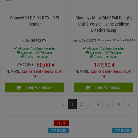
ChauvetDJ D-Fi XLR TX - D-Fi
Chamsys MagicDMX Full Dongle,
Sender
USB-C Version - ohne zeitliche
Einschränkung
Grundpreis: 1 Stück =
142,
80
€
Art-Nr. CHDFIXLRTX
Art-Nr. CHA300070
Ab Lager Aschheim lieferbar
Ab Lager Aschheim lieferbar
Lieferzeit: 1-3 Werktage
Lieferzeit: 1-3 Werktage
7 sofort verfügbar
7 sofort verfügbar
50,
00
€
142,
80
€
1
UVP:
72,
59
€
inkl. MwSt.
zzgl Versand - frei ab 90,-€ in
inkl. MwSt.
zzgl Versand - frei ab 90,-€ in
DE
DE
In den Warenkorb
In den Warenkorb
1
2
3
4
...
18
- 15 %
TOPSELLER
TOPSELLER