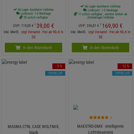
Ab Lager Aschheim lieferbar
Ab Lager Aschheim lieferbar
Lieferzeit: 1-3 Werktage
Lieferzeit: 1-3 Werktage
11 sofort verfügbar , weitere Artikel ab
35 sofort verfügbar
Zentrallager lieferbar
39,
00
€
169,
90
€
1
1
UVP:
119,
00
€
UVP:
236,
81
€
inkl. MwSt.
zzgl Versand - frei ab 90,-€ in
inkl. MwSt.
zzgl Versand - frei ab 90,-€ in
DE
DE
In den Warenkorb
In den Warenkorb
- 5 %
- 12 %
TOPSELLER
TOPSELLER
1
MAESTRO-DMX - intelligente
MAGMA CTRL CASE WOLFMIX,
Lichtsteuerung
black