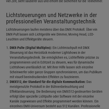
viel Zeit, sieht sauberer aus und erhöht die Sicherheit für die Teilnehmer.
Lichtsteuerungen und Netzwerke in der
professionellen Veranstaltungstechnik
Lichtsteuerungen laufen meistens über das DMX Protokoll. Über ein
DMX-Pult lassen sich Lichtgeräte wie Dimmer, Moving Head, LED-
Leuchten und Effektgeräte steuern.
DMX-Pulte (Digital Multiplex):
Ein Lichtmischpult mit DMX
Steuerung ist das Herzstück moderner Lightshows in der
Veranstaltungstechnik. Sie ermöglichen es, Lichteffekte präzise zu
programmieren und in Echtzeit zu steuern, was für dynamische
Lichtshows unerlässlich ist. Mit ihrer Hilfe lassen sich einzelne
Scheinwerfer oder ganze Gruppen synchronisieren, um das Publikum
mit visuell beeindruckenden Effekten zu faszinieren.
DMX512, der Standard für die digitale Kommunikation:
Das
meistgenutzte Protokoll in der Bühnenbeleuchtung und
Effektansteuerung. Die Bedienung von DMX512-gesteuerten Geräten
erfolgt über spezielle Lichtpulte oder Software mit der einzelne
Kanäle zugewiesen und Effekte programmiert werden können. Ein
einzelnes DMX-Universum besteht aus 512 Kanälen. Professionelle