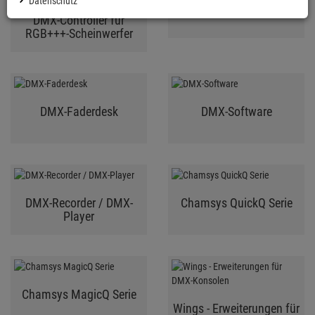
Datenschutz
DMX-PRO-Controller
DMX-Controller für
RGB+++-Scheinwerfer
DMX-Faderdesk
DMX-Software
DMX-Recorder / DMX-
Chamsys QuickQ Serie
Player
Chamsys MagicQ Serie
Wings - Erweiterungen für