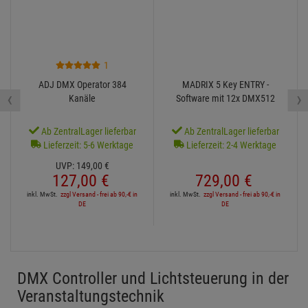
1
ADJ DMX Operator 384
MADRIX 5 Key ENTRY -
‹
›
Kanäle
Software mit 12x DMX512
Ab ZentralLager lieferbar
Ab ZentralLager lieferbar
Lieferzeit: 5-6 Werktage
Lieferzeit: 2-4 Werktage
UVP:
149,
00
€
127,
00
€
729,
00
€
inkl. MwSt.
zzgl Versand - frei ab 90,-€ in
inkl. MwSt.
zzgl Versand - frei ab 90,-€ in
DE
DE
DMX Controller und Lichtsteuerung in der
Veranstaltungstechnik