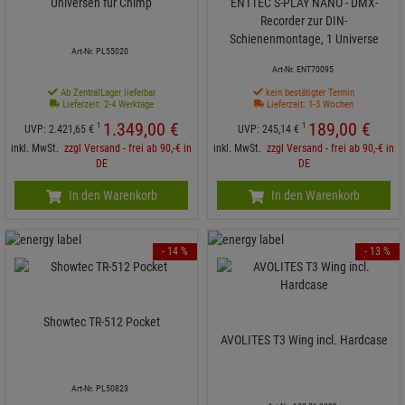
Universen für Chimp
ENTTEC S-PLAY NANO - DMX-
Recorder zur DIN-
Schienenmontage, 1 Universe
Art-Nr. PL55020
Art-Nr. ENT70095
Ab ZentralLager lieferbar
kein bestätigter Termin
Lieferzeit: 2-4 Werktage
Lieferzeit: 1-3 Wochen
1.349,
00
€
189,
00
€
1
1
UVP:
2.421,
65
€
UVP:
245,
14
€
inkl. MwSt.
zzgl Versand - frei ab 90,-€ in
inkl. MwSt.
zzgl Versand - frei ab 90,-€ in
DE
DE
In den Warenkorb
In den Warenkorb
- 14 %
- 13 %
Showtec TR-512 Pocket
AVOLITES T3 Wing incl. Hardcase
Art-Nr. PL50823