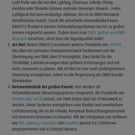
Licht Pulte wie die von MA Lighting, Chamsys, Infinity Chimp,
Avolites oder Showtec können mehrere Universen steuern. Jedes
Lichtgerät hat eine eindeutige Adresse, die es im DMX-Netzwerk
identifizierbar macht. Durch die universelle Anwendbarkeit kann
DMX512 flexibel in kleinen Veranstaltungsräumen bis hin zu großen
Arenen eingesetzt werden. Zudem kann man
DMX Splitter und DMX
Repeater
einsetzen, ohne dass die Signalqualität leidet.
Art-Net:
Neben DMX512 existieren weitere Protokolle wie
Art-Net
,
das über ein normales Computernetzwerk funktioniert und die
Übertragung von DMX über IP ermöglicht. Dies bietet Dir die
Flexibilität, Lichtsteuerungen über größere Entfernungen und mit
mehr Universen zu planen. Mit Art-Net ist eine noch umfangreichere
Steuerung ermöglichen, indem es die Begrenzung der DMX-Kanäle
überwinden.
Netzwerktechnik bei großen Events:
Hier werden oft
netzwerkbasierte Steuerungssysteme eingesetzt, die Protokolle wie
Art-Net oder sACN
nutzen, um DMX-Daten über ein IP-Netzwerk zu
senden. Diese Systeme ermöglichen eine flexible und erweiterbare
Lichtsteuerung, die es Dir erlaubt, komplexe Beleuchtungsszenarien
mit mehreren Universen zu kreieren. Mit der Integration von Software
wie
MA Lighting
,
ChamSys
oder
Avolites
kannst Du Lichtshows
programmieren und in Echtzeit steuern.