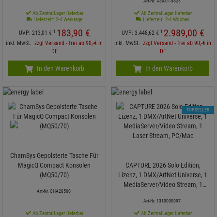
Art-Nr. A30-01-9823
Ab ZentralLager lieferbar
Ab ZentralLager lieferbar
Lieferzeit: 2-4 Werktage
Lieferzeit: 2-4 Wochen
183,
90
€
2.989,
00
€
1
1
UVP:
213,
01
€
UVP:
3.448,
62
€
inkl. MwSt.
zzgl Versand - frei ab 90,-€ in
inkl. MwSt.
zzgl Versand - frei ab 90,-€ in
DE
DE
In den Warenkorb
In den Warenkorb
TOPSELLER
ChamSys Gepolsterte Tasche Für
MagicQ Compact Konsolen
CAPTURE 2026 Solo Edition,
(MQ50/70)
Lizenz, 1 DMX/ArtNet Universe, 1
MediaServer/Video Stream, 1
Art-Nr. CHA28500
Laser Stream, PC/Mac
Art-Nr. 1310000097
Ab ZentralLager lieferbar
Ab ZentralLager lieferbar