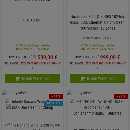
Nicolaudie S.T.I.C.K.-DE3 1024ch,
Art-Nr. PL55004
Glass, USB, Ethernet, Color Screen,
500 Scenes, 10 Zones
Art-Nr. NICOL-STICK-DE3
Ab ZentralLager lieferbar
Ab ZentralLager lieferbar
Lieferzeit: 5-6 Werktage
Lieferzeit: 2-4 Wochen
2.589,
00
€
999,
00
€
1
1
UVP:
4.616,
01
€
UVP:
1.030,
72
€
inkl. MwSt.
zzgl Versand - frei ab 90,-€ in
inkl. MwSt.
zzgl Versand - frei ab 90,-€ in
DE
DE
In den Warenkorb
In den Warenkorb
- 44 %
- 23 %
TOPSELLER
Infinity Banana Wing, 2 extra DMX