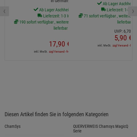
in Germany
Ab Lager Aschheim l
‹
›
Ab Lager Aschheim lieferbar
Lieferzeit: 1-3 We
Lieferzeit: 1-3 Werktage
71 sofort verfügbar , weitere Art
190 sofort verfügbar , weitere Artikel ab Zentrallager
lieferbar
lieferbar
UVP:
6,
70
€
5,
90
€
17,
90
€
inkl. MwSt.
zzgl Versand - frei a
inkl. MwSt.
zzgl Versand - frei ab 90,-€ in DE
Diesen Artikel finden Sie in folgenden Kategorien
ChamSys
QUERVERWEIS Chamsys MagicQ
Serie