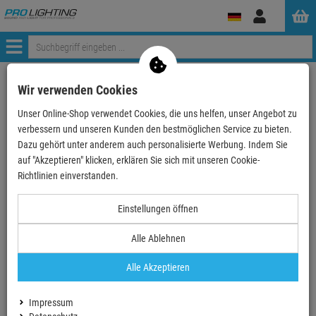
Anmelden
Menü
Weiter einkaufen
ProLighting
Lichttechnik
Wir verwenden Cookies
Lichtsteuerungen & Dimmer
DMX Controller und Software
Unser Online-Shop verwendet Cookies, die uns helfen, unser Angebot zu
ChamSys MagicQ Stadium Connect 10 Motorfader, 64 …
verbessern und unseren Kunden den bestmöglichen Service zu bieten.
Dazu gehört unter anderem auch personalisierte Werbung. Indem Sie
auf "Akzeptieren" klicken, erklären Sie sich mit unseren Cookie-
TOPSELLER
Richtlinien einverstanden.
Einstellungen öffnen
Alle Ablehnen
Alle Akzeptieren
Impressum