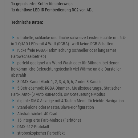
Farb-, Auto- (3 Auto Run-Modi), DMX-Steuerungs-Modus
digitale DMX-Anzeige mit 4-Tasten-Menü für leichte Navigation
Stand-alone oder Master/Slave-Konfiguration
Abstrahlwinkel: 40 Grad
15 integrierte Farb-Makros (Farbtöne)
DMX-512-Protokoll
stroboskopischer Farbeffekt
Verbindung über 3-poliges XLR-Kabel
elektronische Dimmung: 0–100 %
flimmerfrei
verstellbare Befestigungsbügel für die Befestigung an der Wand
oder auf dem Boden
langlebige LEDs (50.000 Betriebsstunden)
Leistungsaufnahme: max. 21 W
IEC-Ein- und Ausgang für Wechselstrom in Serienschaltung
seitlich am Gerät (verbindet bis zu 30 Geräte)
kompatibel mit der drahtlosen IR-Fernbedienung LED RC2 von
ADJ mit bis zu 10 m Reichweite (im Set enthalten)
Schaltnetzteil: AC 100 V-240 V / 50/60 Hz
Abmessungen (L x B x H): 22" x 2,5" x 3,5” / 560 x 63 x 90 mm
Gewicht: 1,7 kg