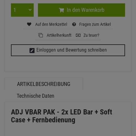
Technische Daten
ADJ VBAR PAK - 2x LED Bar + Soft
Case + Fernbedienung
Der VBar Pak von ADJ ist ein Set für eine kompakte, flache LED-
Leistenleuchte mit zwei VBAR LED-Leisten, einem gepolsterten
Koffer für unterwegs und einer drahtlosen IR-Fernbedienung. Die
LED-Leistenleuchten verfügen über 5 LEDs mit je 4 Watt (rot, grün,
blau und bernsteinfarben), verstellbaren Befestigungsbügeln,
Gummifüße für eine Verwendung als Deckenfluter und einer 4-
Tasten DMX-Anzeige. Der VBar wurde für eine lineare
Deckenbeleuchtung und Bühnenbeleuchtung entwickelt und wertet
Ihre Veranstaltung mit einer atemberaubenden Beleuchtung auf.
Die VBars bieten eine ruckelfreie RGB-Farbmischung, verfügen über
einen 40-Grad Abstrahlwinkel, 15 integrierte Farbmakros, 5
Betriebsmodi (einschließlich DMX, Musiksteuerung und
Master/Slave), und sie sind mit 8 DMX-Kanal-Modi ausgestattet,