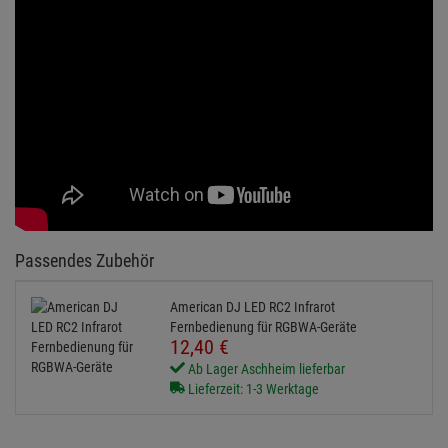
American DJ LED RC2 Infrarot
Fernbedienung für RGBWA-Geräte
12,
40
€
Ab Lager Aschheim lieferbar
Lieferzeit: 1-3 Werktage
KUNDENSERVICE HOTLINE
+49 89 90 77 869 - 0
ZUM KONTAKTFORMULAR
Echte
Bewertungen