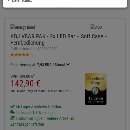
Datenschutz
inkl. MwSt.
zzgl Versand - frei ab 90,-€ in DE
Ab Lager Aschheim lieferbar
Lieferzeit: 1-3 Werktage
2 sofort verfügbar , weitere Artikel ab
Zentrallager lieferbar
In den Warenkorb
Auf den Merkzettel
Fragen zum Artikel
Artikelherkunft
Zu teuer?
Einloggen und Bewertung schreiben
ARTIKELBESCHREIBUNG