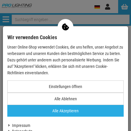
Anmelden
Menü
Weiter einkaufen
ProLighting
Lichttechnik
Scheinwerfer
Wir verwenden Cookies
LED Bars
ADJ VBAR PAK - 2x LED Bar + Soft Case + Fernbedie…
Unser Online-Shop verwendet Cookies, die uns helfen, unser Angebot zu
verbessern und unseren Kunden den bestmöglichen Service zu bieten.
- 24 %
Dazu gehört unter anderem auch personalisierte Werbung. Indem Sie
auf "Akzeptieren" klicken, erklären Sie sich mit unseren Cookie-
TOPSELLER
Richtlinien einverstanden.
ADJ VBAR PAK - 2x LED Bar + Soft Case +
Einstellungen öffnen
Fernbedienung
Artikel-Nummer:
1226100281
Alle Ablehnen
4
Finanzierung ab
7,93 EUR
/ Monat
Alle Akzeptieren
2
UVP:
189,
00
€
Impressum
142,
90
€