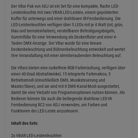
damit Sie eine Vielzahl von Programmoptionen nutzen können. Als
Bediener können Sie auch die beiliegende drahtlose LED-IR-
Fernbedienung RC2 von ADJ verwenden, um Farben und
Funktionen der LED-Leiste anzusteuern.
Inhalt des Sets:
2x VBAR LED-Leistenleuchten
1x gepolsterter Koffer für unterwegs
1x drahtlose LED-IR-Fernbedienung RC2 von ADJ
Technische Daten:
ultrahelle, schlanke und flache schwarze Leistenleuchte mit 5 4-
in-1-QUAD-LEDs mit 4 Watt (RGBA) - wirft keine RGB-Schatten
ruckelfreie RGBA-Farbmischung (schneller oder langsamer
Farbwechselbetrieb)
perfekt geeignet als Wand-Wash oder für Bühnen, bei denen
herkömmliche Beleuchtungstechnik viel Wärme an die Darsteller
abstrahlt
8 DMX-Kanal-Modi: 1, 2, 3, 4, 5, 6, 7 oder 8 Kanäle
5 Betriebsmodi: RGBA-Dimmer-, Musiksteuerungs-, Statischer