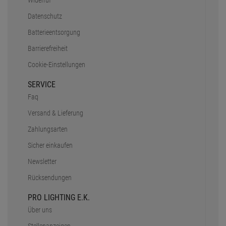
Newsletter
Rücksendungen
PRO LIGHTING E.K.
Über uns
Stellenanzeigen
Inhouse Workshop
DMX Rechner
Truss Tool
Partner
Unser Team
KONTAKT
+49 89 90 77 869 - 0
+49 89 90 77 869 - 99
eMail - Anfrage