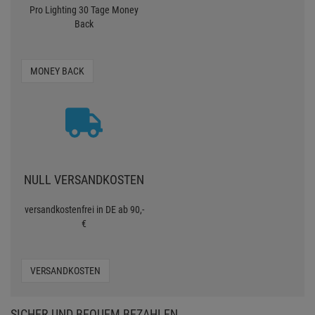
versandkostenfrei in DE ab 90,-
€
VERSANDKOSTEN
SICHER UND BEQUEM BEZAHLEN
GEPRÜFTER SHOP
Sicher einkaufen mit Trusted Shops
Bonität
Kostentransparent
Kundenservice
Datenschutz
SSL-Verschlüsselung