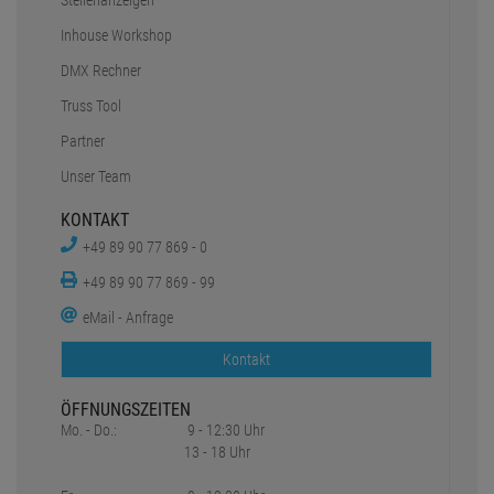
Kontakt
ÖFFNUNGSZEITEN
Mo. - Do.:
9 - 12:30 Uhr
13 - 18 Uhr
Fr:
9 - 12:30 Uhr
13 - 16 Uhr
Sa.:
geschlossen
SOCIAL MEDIA
* Preisangaben inkl. gesetzl. MwSt. und zzgl.
Versandkosten
1
2
Ursprünglicher Preis des Händlers,
Unverbindliche Preisempfehlung des Herstellers