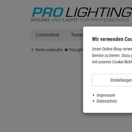
Lichttechnik
Tontechnik
DJ Equipment
Wir verwenden Co
Unser Online-Shop verwe
Weiter einkaufen
ProLighting
Stative
Lichtstative
Service zu bieten. Dazu 
mit unseren Cookie-Richt
Einstellunge
Impressum
Datenschutz