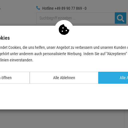
Hotline +49 89 90 77 869 - 0
Traversen
Foto
Medientechnik
Deko & Textilpfl
okies
ndet Cookies, die uns helfen, unser Angebot zu verbessern und unseren Kunden
EUROLITE STV-60-WOT EU Stahlstativ schwarz
gehört unter anderem auch personalisierte Werbung. Indem Sie auf "Akzeptieren" kl
linien einverstanden.
- 11 %
TOPSELLER
n öffnen
Alle Ablehnen
Alle 