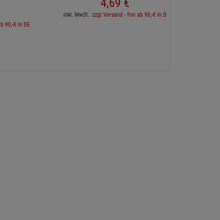
4,
69
€
inkl. 
inkl. MwSt.
zzgl Versand - frei ab 90,-€ in DE
ab 90,-€ in DE