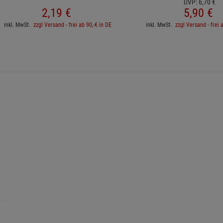
UVP:
6,
70
€
2,
19
€
5,
90
€
inkl. MwSt.
zzgl Versand - frei ab 90,-€ in DE
inkl. MwSt.
zzgl Versand - frei 