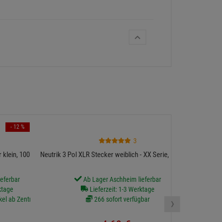
- 12 %
3
Neutrik 3
 klein, 100kg
Neutrik 3 Pol XLR Stecker weiblich - XX Serie, schwarz
eferbar
Ab Lager Aschheim lieferbar
ktage
Lieferzeit: 1-3 Werktage
›
kel ab Zentrallager
266 sofort verfügbar