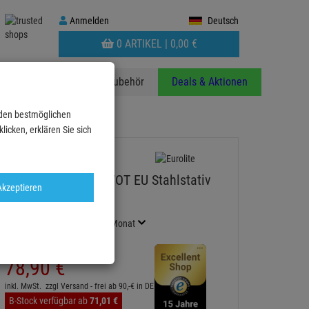
Anmelden
Anmelden
Deutsch
WARENKORB
0 ARTIKEL |
0,
00
€
AUFKLAPPEN
anzen
Stative
Zubehör
Deals & Aktionen
 den bestmöglichen
icken, erklären Sie sich
EUROLITE STV-60-WOT EU Stahlstativ
Akzeptieren
schwarz
Artikel-Nummer:
59007011
Finanzierung ab
4,38 EUR
/ Monat
2
UVP:
89,
13
€
78,
90
€
inkl. MwSt.
zzgl Versand - frei ab 90,-€ in DE
B-Stock verfügbar ab
71,
01
€