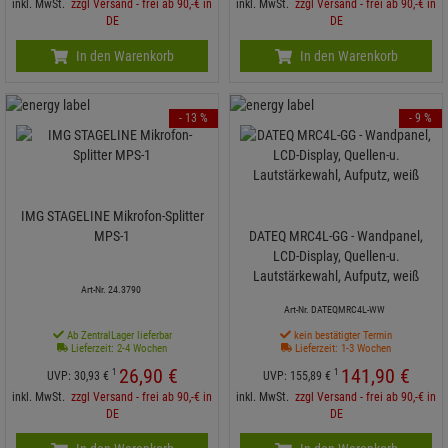
inkl. MwSt.
zzgl Versand - frei ab 90,-€ in
inkl. MwSt.
zzgl Versand - frei ab 90,-€ in
DE
DE
In den Warenkorb
In den Warenkorb
- 13 %
- 9 %
IMG STAGELINE Mikrofon-Splitter
MPS-1
DATEQ MRC4L-GG - Wandpanel,
LCD-Display, Quellen-u.
Lautstärkewahl, Aufputz, weiß
Art-Nr. 24.3790
Art-Nr. DATEQMRC4L-WW
Ab ZentralLager lieferbar
kein bestätigter Termin
Lieferzeit: 2-4 Wochen
Lieferzeit: 1-3 Wochen
26,
90
€
141,
90
€
1
1
UVP:
30,
93
€
UVP:
155,
89
€
inkl. MwSt.
zzgl Versand - frei ab 90,-€ in
inkl. MwSt.
zzgl Versand - frei ab 90,-€ in
DE
DE