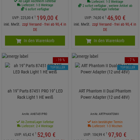
Ab Lager Aschheim lieferbar
Lieferzeit: 1-3 Werktage
Lieferzeit: 1-3 Werktage
2 sofort verfügbar , weitere Artikel ab
6 sofort verfügbar
Zentrallager lieferbar
199,
00
€
46,
90
€
1
1
UVP:
225,
00
€
UVP:
74,
00
€
inkl. MwSt.
zzgl Versand - frei ab 90,-€ in
inkl. MwSt.
zzgl Versand - frei ab 90,-€ in
DE
DE
In den Warenkorb
In den Warenkorb
- 19 %
- 7 %
TOPSELLER
TOPSELLER
ah 19" Parts 87451 PRO 19" LED
ART Phantom II Dual Phantom
Rack Light 1 HE weiß
Power Adapter (12 und 48V)
Art-Nr. AH87451PRO
Art-Nr. ARTPHANTOMII
Ab ZentralLager lieferbar
kein bestätigter Termin
Lieferzeit: 2-4 Werktage
Lieferzeit: 1-3 Wochen
52,
90
€
97,
90
€
1
1
UVP:
65,
42
€
UVP:
104,
99
€