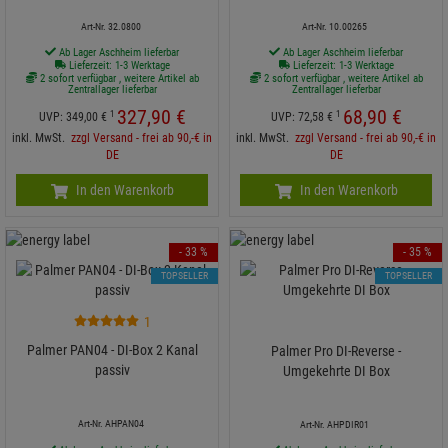
Art-Nr. 32.0800
Art-Nr. 10.00265
Ab Lager Aschheim lieferbar
Ab Lager Aschheim lieferbar
Lieferzeit: 1-3 Werktage
Lieferzeit: 1-3 Werktage
2 sofort verfügbar , weitere Artikel ab
2 sofort verfügbar , weitere Artikel ab
Zentrallager lieferbar
Zentrallager lieferbar
327,
90
€
68,
90
€
1
1
UVP:
349,
00
€
UVP:
72,
58
€
inkl. MwSt.
zzgl Versand - frei ab 90,-€ in
inkl. MwSt.
zzgl Versand - frei ab 90,-€ in
DE
DE
In den Warenkorb
In den Warenkorb
- 33 %
- 35 %
TOPSELLER
TOPSELLER
1
Palmer PAN04 - DI-Box 2 Kanal
Palmer Pro DI-Reverse -
passiv
Umgekehrte DI Box
Art-Nr. AHPAN04
Art-Nr. AHPDIR01