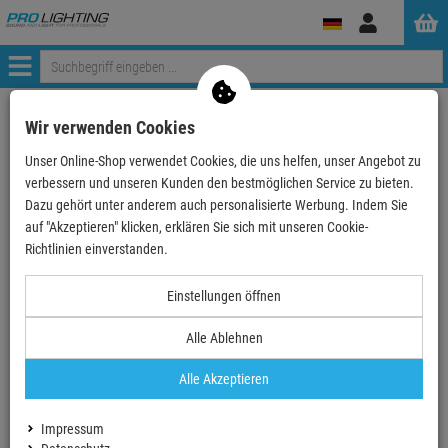
Anmelden
Menü
ProLighting
Tontechnik
Audio Zubehör
Wir verwenden Cookies
Unser Online-Shop verwendet Cookies, die uns helfen, unser Angebot zu
verbessern und unseren Kunden den bestmöglichen Service zu bieten.
Audio Zubehör
Dazu gehört unter anderem auch personalisierte Werbung. Indem Sie
auf "Akzeptieren" klicken, erklären Sie sich mit unseren Cookie-
Richtlinien einverstanden.
Little Helper
Megaphone
Einstellungen öffnen
Alle Ablehnen
Alle Akzeptieren
Sonstiges Audiozubehör
SPL-Guard
Impressum