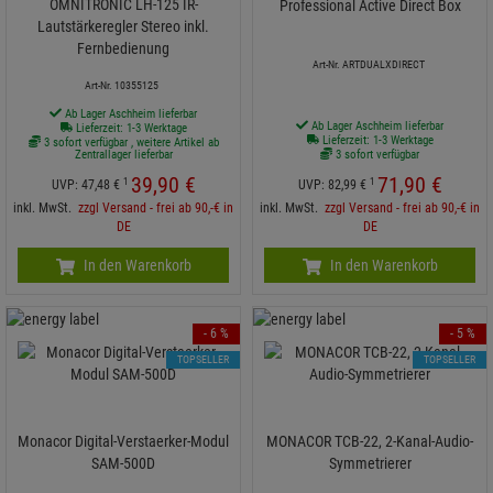
OMNITRONIC LH-125 IR-
Professional Active Direct Box
Lautstärkeregler Stereo inkl.
Fernbedienung
Art-Nr. ARTDUALXDIRECT
Art-Nr. 10355125
Ab Lager Aschheim lieferbar
Ab Lager Aschheim lieferbar
Lieferzeit: 1-3 Werktage
Lieferzeit: 1-3 Werktage
3 sofort verfügbar , weitere Artikel ab
Zentrallager lieferbar
3 sofort verfügbar
39,
90
€
71,
90
€
1
1
UVP:
47,
48
€
UVP:
82,
99
€
inkl. MwSt.
zzgl Versand - frei ab 90,-€ in
inkl. MwSt.
zzgl Versand - frei ab 90,-€ in
DE
DE
In den Warenkorb
In den Warenkorb
- 6 %
- 5 %
TOPSELLER
TOPSELLER
Monacor Digital-Verstaerker-Modul
MONACOR TCB-22, 2-Kanal-Audio-
SAM-500D
Symmetrierer