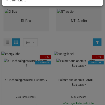
Datenschutz
DI Box
NTi Audio
- 12 %
- 37 %
TOPSELLER
TOPSELLER
dBTechnologies RDNET Control 2
Palmer Audionomix PAN01 - DI-
Box passiv
Art-Nr. DB105110009
Art-Nr. AHPAN01
Ab Lager Aschheim lieferbar