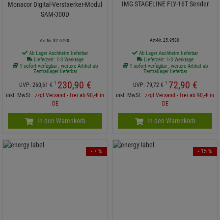
IMG STAGELINE FLY-16T Sender
Monacor Digital-Verstaerker-Modul
SAM-300D
Art-Nr. 25.9580
Art-Nr. 32.0790
Ab Lager Aschheim lieferbar
Ab Lager Aschheim lieferbar
Lieferzeit: 1-3 Werktage
Lieferzeit: 1-3 Werktage
1 sofort verfügbar , weitere Artikel ab
1 sofort verfügbar , weitere Artikel ab
Zentrallager lieferbar
Zentrallager lieferbar
230,
90
€
72,
90
€
1
1
UVP:
260,
61
€
UVP:
79,
72
€
inkl. MwSt.
zzgl Versand - frei ab 90,-€ in
inkl. MwSt.
zzgl Versand - frei ab 90,-€ in
DE
DE
In den Warenkorb
In den Warenkorb
- 7 %
- 15 %