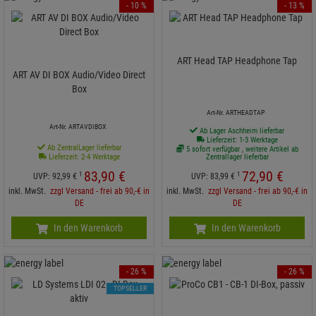
- 10 %
- 13 %
ART Head TAP Headphone Tap
ART AV DI BOX Audio/Video Direct
Box
Art-Nr. ARTHEADTAP
Art-Nr. ARTAVDIBOX
Ab Lager Aschheim lieferbar
Lieferzeit: 1-3 Werktage
Ab ZentralLager lieferbar
5 sofort verfügbar , weitere Artikel ab
Lieferzeit: 2-4 Werktage
Zentrallager lieferbar
83,
90
€
72,
90
€
1
1
UVP:
92,
99
€
UVP:
83,
99
€
inkl. MwSt.
zzgl Versand - frei ab 90,-€ in
inkl. MwSt.
zzgl Versand - frei ab 90,-€ in
DE
DE
In den Warenkorb
In den Warenkorb
- 26 %
- 26 %
TOPSELLER