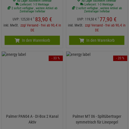
Ab Lager Aschheim lieferbar
Ab Lager Aschheim lieferbar
Lieferzeit: 1-3 Werktage
Lieferzeit: 1-3 Werktage
2 sofort verfügbar , weitere Artikel ab
2 sofort verfügbar , weitere Artikel ab
Zentrallager lieferbar
Zentrallager lieferbar
83,
90
€
77,
90
€
1
1
UVP:
125,
50
€
UVP:
119,
50
€
inkl. MwSt.
zzgl Versand - frei ab 90,-€ in
inkl. MwSt.
zzgl Versand - frei ab 90,-€ in
DE
DE
In den Warenkorb
In den Warenkorb
- 33 %
- 20 %
Palmer PAN04 A - DI-Box 2 Kanal
Palmer MT 06 - Splitübertrager
Aktiv
symmetrisch für Linepegel