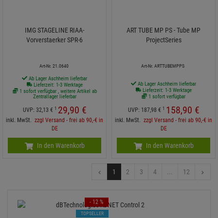
IMG STAGELINE RIAA-
ART TUBE MP PS - Tube MP
Vorverstaerker SPR-6
ProjectSeries
Art-Nr. 21.0640
Art-Nr. ARTTUBEMPPS
Ab Lager Aschheim lieferbar
Ab Lager Aschheim lieferbar
Lieferzeit: 1-3 Werktage
Lieferzeit: 1-3 Werktage
1 sofort verfügbar , weitere Artikel ab
Zentrallager lieferbar
1 sofort verfügbar
29,
90
€
158,
90
€
1
1
UVP:
32,
13
€
UVP:
187,
98
€
inkl. MwSt.
zzgl Versand - frei ab 90,-€ in
inkl. MwSt.
zzgl Versand - frei ab 90,-€ in
DE
DE
In den Warenkorb
In den Warenkorb
1
2
3
4
...
12
- 12 %
TOPSELLER