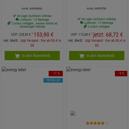
Art-Nr. AHPAN04A
Art-Nr. AHPMT06
Ab Lager Aschheim lieferbar
Ab Lager Aschheim lieferbar
Lieferzeit: 1-3 Werktage
Lieferzeit: 1-3 Werktage
2 sofort verfügbar , weitere Artikel ab
Zentrallager lieferbar
2 sofort verfügbar
153,
90
€
jetzt:
68,
72
€
1
1
UVP:
228,
50
€
UVP:
113,
48
€
inkl. MwSt.
zzgl Versand - frei ab 90,-€ in
inkl. MwSt.
zzgl Versand - frei ab 90,-€ in
DE
DE
In den Warenkorb
In den Warenkorb
- 11 %
- 9 %
TOPSELLER
1