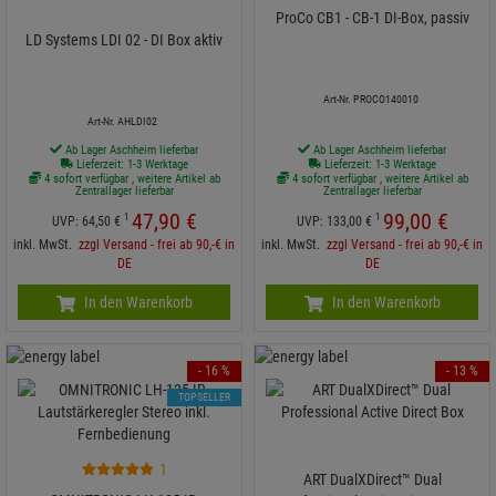
ProCo CB1 - CB-1 DI-Box, passiv
LD Systems LDI 02 - DI Box aktiv
Art-Nr. PROCO140010
Art-Nr. AHLDI02
Ab Lager Aschheim lieferbar
Ab Lager Aschheim lieferbar
Lieferzeit: 1-3 Werktage
Lieferzeit: 1-3 Werktage
4 sofort verfügbar , weitere Artikel ab
4 sofort verfügbar , weitere Artikel ab
Zentrallager lieferbar
Zentrallager lieferbar
47,
90
€
99,
00
€
1
1
UVP:
64,
50
€
UVP:
133,
00
€
inkl. MwSt.
zzgl Versand - frei ab 90,-€ in
inkl. MwSt.
zzgl Versand - frei ab 90,-€ in
DE
DE
In den Warenkorb
In den Warenkorb
- 16 %
- 13 %
TOPSELLER
1
ART DualXDirect™ Dual