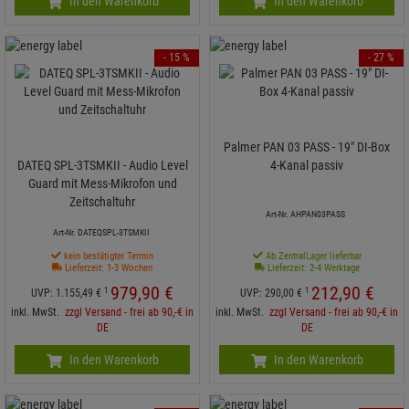
In den Warenkorb
In den Warenkorb
- 15 %
- 27 %
Palmer PAN 03 PASS - 19" DI-Box
DATEQ SPL-3TSMKII - Audio Level
4-Kanal passiv
Guard mit Mess-Mikrofon und
Zeitschaltuhr
Art-Nr. AHPAN03PASS
Art-Nr. DATEQSPL-3TSMKII
kein bestätigter Termin
Ab ZentralLager lieferbar
Lieferzeit: 1-3 Wochen
Lieferzeit: 2-4 Werktage
979,
90
€
212,
90
€
1
1
UVP:
1.155,
49
€
UVP:
290,
00
€
inkl. MwSt.
zzgl Versand - frei ab 90,-€ in
inkl. MwSt.
zzgl Versand - frei ab 90,-€ in
DE
DE
In den Warenkorb
In den Warenkorb