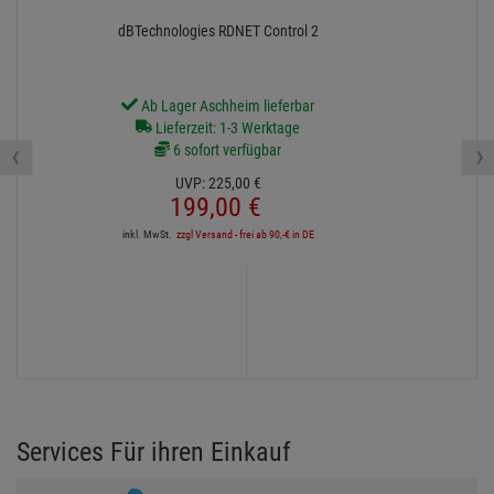
dBTechnologies RDNET Control 2
Ab Lager Aschheim lieferbar
Lieferzeit: 1-3 Werktage
‹
›
6 sofort verfügbar
UVP:
225,
00
€
199,
00
€
inkl. MwSt.
zzgl Versand - frei ab 90,-€ in DE
Services Für ihren Einkauf