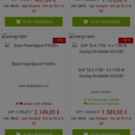
inkl. MwSt.
zzgl Versand - frei ab 90,-€ in
inkl. MwSt.
zzgl Versand - frei ab 90,-€ in
DE
DE
In den Warenkorb
In den Warenkorb
- 3 %
- 18 %
Bose PowerSpace P4300+
DAP TA-4.1700 - 4 x 1700 W
Touring-Verstärker mit DSP
Art-Nr. BOSE803289-2110
Art-Nr. PLD4223
Ab ZentralLager lieferbar
aktuell nicht lieferbar.
Lieferzeit: 2-4 Werktage
2.149,
00
€
1.589,
00
€
1
1
UVP:
2.205,
00
€
UVP:
1.945,
65
€
inkl. MwSt.
zzgl Versand - frei ab 90,-€ in
inkl. MwSt.
zzgl Versand - frei ab 90,-€ in
DE
DE
In den Warenkorb
In den Warenkorb