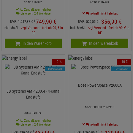
Art-Nr. XTI2002
Art-Nr. PLD4530
Ab ZentralLager lieferbar
Lieferzeit: 2-4 Werktage
aktuell nicht lieferbar.
749,
90
€
356,
90
€
1
1
UVP:
1.217,
37
€
UVP:
529,
55
€
inkl. MwSt.
zzgl Versand - frei ab 90,-€ in
inkl. MwSt.
zzgl Versand - frei ab 90,-€ in
DE
DE
In den Warenkorb
In den Warenkorb
- 9 %
- 10 %
TOPSELLER
TOPSELLER
Bose PowerSpace P2600A
JB Systems AMP 200.4 - 4-Kanal
Endstufe
Art-Nr. BOSE803286-2110
Art-Nr. T40074
Ab ZentralLager lieferbar
Lieferzeit: 2-4 Werktage
aktuell nicht lieferbar.
437,
90
€
1.129,
00
€
1
1
UVP:
479,
00
€
UVP:
1.260,
00
€