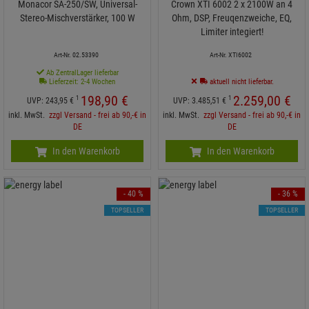
Monacor SA-250/SW, Universal-
Crown XTI 6002 2 x 2100W an 4
Stereo-Mischverstärker, 100 W
Ohm, DSP, Freuqenzweiche, EQ,
Limiter integiert!
Art-Nr. 02.53390
Art-Nr. XTI6002
Ab ZentralLager lieferbar
Lieferzeit: 2-4 Wochen
aktuell nicht lieferbar.
198,
90
€
2.259,
00
€
1
1
UVP:
243,
95
€
UVP:
3.485,
51
€
inkl. MwSt.
zzgl Versand - frei ab 90,-€ in
inkl. MwSt.
zzgl Versand - frei ab 90,-€ in
DE
DE
In den Warenkorb
In den Warenkorb
- 40 %
- 36 %
TOPSELLER
TOPSELLER