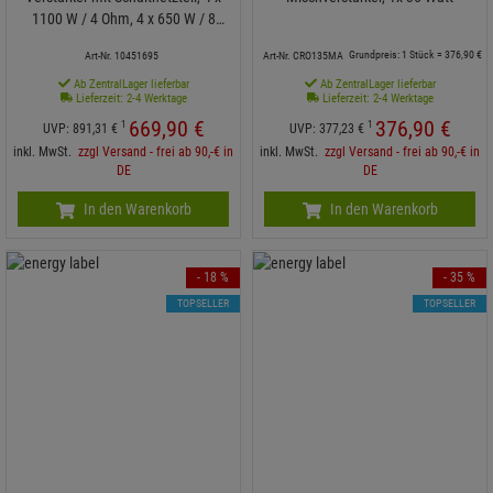
1100 W / 4 Ohm, 4 x 650 W / 8
Ohm
Grundpreis: 1 Stück =
376,
90
€
Art-Nr. 10451695
Art-Nr. CRO135MA
Ab ZentralLager lieferbar
Ab ZentralLager lieferbar
Lieferzeit: 2-4 Werktage
Lieferzeit: 2-4 Werktage
669,
90
€
376,
90
€
1
1
UVP:
891,
31
€
UVP:
377,
23
€
inkl. MwSt.
zzgl Versand - frei ab 90,-€ in
inkl. MwSt.
zzgl Versand - frei ab 90,-€ in
DE
DE
In den Warenkorb
In den Warenkorb
- 18 %
- 35 %
TOPSELLER
TOPSELLER