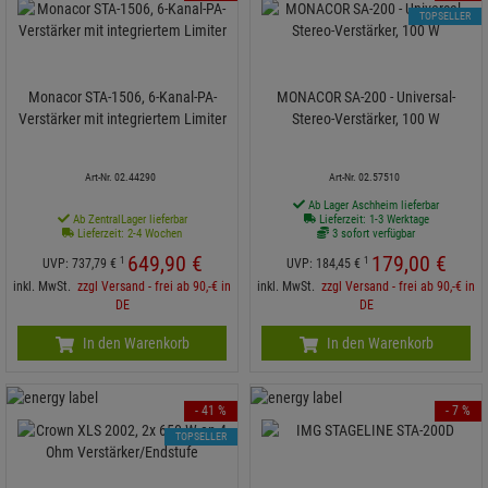
TOPSELLER
Monacor STA-1506, 6-Kanal-PA-
MONACOR SA-200 - Universal-
Verstärker mit integriertem Limiter
Stereo-Verstärker, 100 W
Art-Nr. 02.44290
Art-Nr. 02.57510
Ab Lager Aschheim lieferbar
Ab ZentralLager lieferbar
Lieferzeit: 1-3 Werktage
Lieferzeit: 2-4 Wochen
3 sofort verfügbar
649,
90
€
179,
00
€
1
1
UVP:
737,
79
€
UVP:
184,
45
€
inkl. MwSt.
zzgl Versand - frei ab 90,-€ in
inkl. MwSt.
zzgl Versand - frei ab 90,-€ in
DE
DE
In den Warenkorb
In den Warenkorb
- 41 %
- 7 %
TOPSELLER