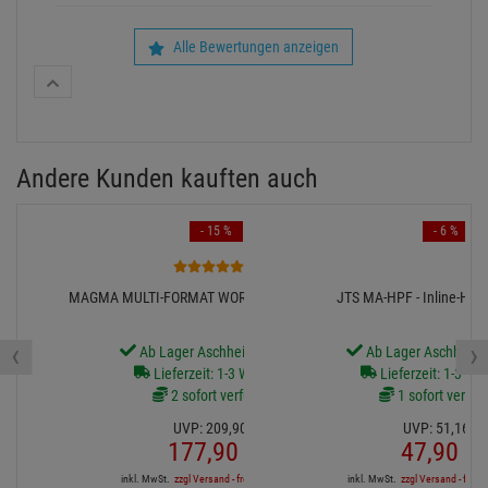
Alle Bewertungen anzeigen
Andere Kunden kauften auch
- 15 %
- 6 %
1
MAGMA MULTI-FORMAT WORKSTATION XL PLUS
JTS MA-HPF - Inline-Hoch
‹
›
Ab Lager Aschheim lieferbar
Ab Lager Aschheim l
Lieferzeit: 1-3 Werktage
Lieferzeit: 1-3 We
2 sofort verfügbar
1 sofort verfüg
UVP:
209,
90
€
UVP:
51,
16
€
177,
90
€
47,
90
€
inkl. MwSt.
zzgl Versand - frei ab 90,-€ in DE
inkl. MwSt.
zzgl Versand - frei a