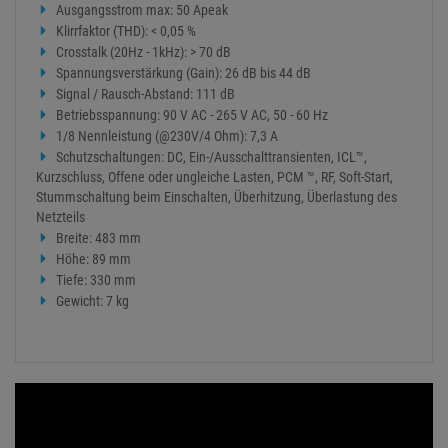
Ausgangsstrom max: 50 Apeak
Klirrfaktor (THD): < 0,05 %
Crosstalk (20Hz - 1kHz): > 70 dB
Spannungsverstärkung (Gain): 26 dB bis 44 dB
Signal / Rausch-Abstand: 111 dB
Betriebsspannung: 90 V AC - 265 V AC, 50 - 60 Hz
1/8 Nennleistung (@230V/4 Ohm): 7,3 A
Schutzschaltungen: DC, Ein-/Ausschalttransienten, ICL™,
Kurzschluss, Offene oder ungleiche Lasten, PCM ™, RF, Soft-Start,
Stummschaltung beim Einschalten, Überhitzung, Überlastung des
Netzteils
Breite: 483 mm
Höhe: 89 mm
Tiefe: 330 mm
Gewicht: 7 kg