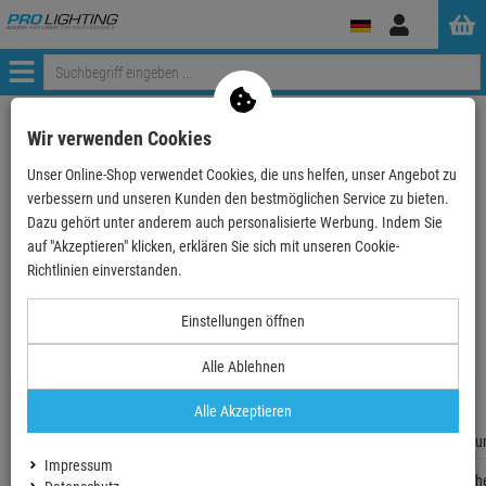
Anmelden
Menü
Weiter einkaufen
ProLighting
Tontechnik
Endstufen
Wir verwenden Cookies
Mehrkanal- Endstufen
Unser Online-Shop verwendet Cookies, die uns helfen, unser Angebot zu
Ram Audio DENEB 10Q AES3 - DENEB 10Q 4 Kanal Vers…
verbessern und unseren Kunden den bestmöglichen Service zu bieten.
Dazu gehört unter anderem auch personalisierte Werbung. Indem Sie
auf "Akzeptieren" klicken, erklären Sie sich mit unseren Cookie-
Richtlinien einverstanden.
Ram Audio DENEB 10Q AES3 - DENEB 10Q 4
Einstellungen öffnen
Kanal Verstärker + AES3
Alle Ablehnen
Artikel-Nummer:
AHRAMDENEB10QAES3
aktuell nicht lieferbar.
Alle Akzeptieren
Fragen zum
Weitere Infos Anfordern
Impressum
Artikelh