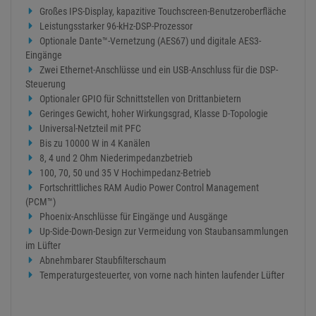
Großes IPS-Display, kapazitive Touchscreen-Benutzeroberfläche
Leistungsstarker 96-kHz-DSP-Prozessor
Optionale Dante™-Vernetzung (AES67) und digitale AES3-
Eingänge
Zwei Ethernet-Anschlüsse und ein USB-Anschluss für die DSP-
Steuerung
Optionaler GPIO für Schnittstellen von Drittanbietern
Geringes Gewicht, hoher Wirkungsgrad, Klasse D-Topologie
Universal-Netzteil mit PFC
Bis zu 10000 W in 4 Kanälen
8, 4 und 2 Ohm Niederimpedanzbetrieb
100, 70, 50 und 35 V Hochimpedanz-Betrieb
Fortschrittliches RAM Audio Power Control Management
(PCM™)
Phoenix-Anschlüsse für Eingänge und Ausgänge
Up-Side-Down-Design zur Vermeidung von Staubansammlungen
im Lüfter
Abnehmbarer Staubfilterschaum
Temperaturgesteuerter, von vorne nach hinten laufender Lüfter