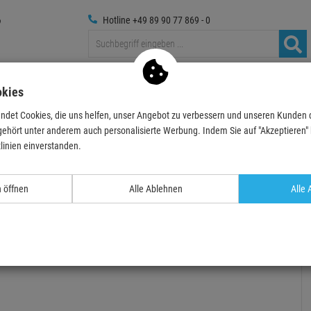
Hotline +49 89 90 77 869 - 0
Traversen
Foto
Medientechnik
Deko & Textilpfl
okies
ndet Cookies, die uns helfen, unser Angebot zu verbessern und unseren Kunden
ehör
Farbfilter
Lee Filter Standard Bogen 25cm
LEE-Filters, Nr. 126, 
gehört unter anderem auch personalisierte Werbung. Indem Sie auf "Akzeptieren" kl
linien einverstanden.
n öffnen
Alle Ablehnen
Alle 