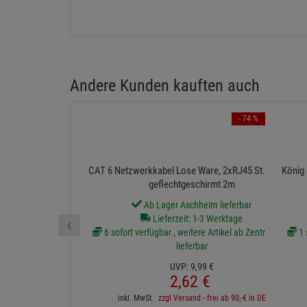
Andere Kunden kauften auch
- 74 %
CAT 6 Netzwerkkabel Lose Ware, 2xRJ45 St. PIMF +
König 
geflechtgeschirmt 2m
Ab Lager Aschheim lieferbar
‹
Lieferzeit: 1-3 Werktage
6 sofort verfügbar , weitere Artikel ab Zentrallager
1 
lieferbar
UVP:
9,
99
€
2,
62
€
inkl. MwSt.
zzgl Versand - frei ab 90,-€ in DE