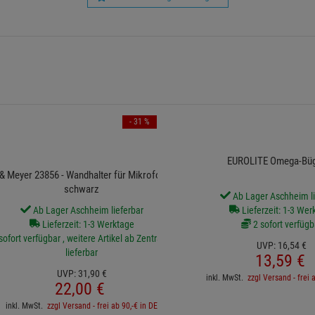
- 31 %
EUROLITE Omega-Büg
& Meyer 23856 - Wandhalter für Mikrofonarme,
schwarz
Ab Lager Aschheim li
Ab Lager Aschheim lieferbar
Lieferzeit: 1-3 Wer
Lieferzeit: 1-3 Werktage
2 sofort verfügb
sofort verfügbar , weitere Artikel ab Zentrallager
UVP:
16,
54
€
lieferbar
13,
59
€
UVP:
31,
90
€
inkl. MwSt.
zzgl Versand - frei 
22,
00
€
inkl. MwSt.
zzgl Versand - frei ab 90,-€ in DE