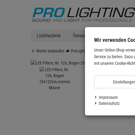
Lichttechnik
Tontechnik
DJ Equipment
Wir verwenden Co
Unser Online-Shop verwe
Weiter einkaufen
ProLighting
Zubehör
Bühnenzub
Service zu bieten. Dazu 
mit unseren Cookie-Richt
Einstellunge
Impressum
Datenschutz