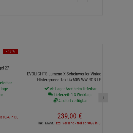
- 18 %
el 27
EVOLIGHTS Lumeno X Scheinwerfer Vintage Retro
Hintergrundeffekt 4x60W WW RGB LED
eferbar
ktage
Ab Lager Aschheim lieferbar
›
ar
Lieferzeit: 1-3 Werktage
4 sofort verfügbar
239,
00
€
ab 90,-€ in DE
inkl. MwSt.
zzgl Versand - frei ab 90,-€ in DE