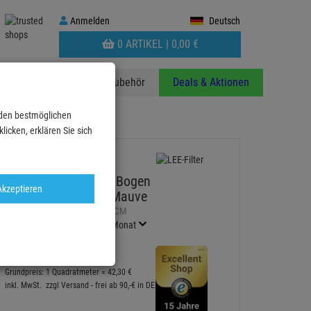
Anmelden
Anmelden
Deutsch
WARENKORB
0 ARTIKEL |
0,
00
€
AUFKLAPPEN
anzen
Stative
Zubehör
Deals & Aktionen
 den bestmöglichen
Bogen 25x122cm,normal, Mauve
icken, erklären Sie sich
LEE-Filters, Nr. 126, Bogen
Akzeptieren
25x122cm,normal, Mauve
Artikel-Nummer:
LFR126X25CM
Finanzierung ab
0,71 EUR
/ Monat
12,
90
€
Grundpreis: 1 Quadratmeter =
42,
30
€
inkl. MwSt.
zzgl Versand - frei ab 90,-€ in DE