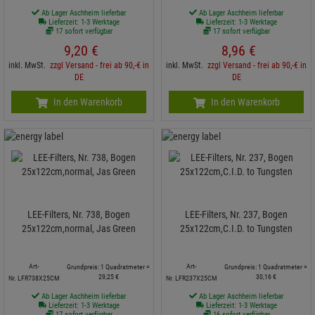
Ab Lager Aschheim lieferbar
Ab Lager Aschheim lieferbar
Lieferzeit: 1-3 Werktage
Lieferzeit: 1-3 Werktage
17 sofort verfügbar
17 sofort verfügbar
9,
20
€
8,
96
€
inkl. MwSt.
zzgl Versand - frei ab 90,-€ in
inkl. MwSt.
zzgl Versand - frei ab 90,-€ in
DE
DE
In den Warenkorb
In den Warenkorb
LEE-Filters, Nr. 738, Bogen
LEE-Filters, Nr. 237, Bogen
25x122cm,normal, Jas Green
25x122cm,C.I.D. to Tungsten
Art-
Art-
Grundpreis: 1 Quadratmeter =
Grundpreis: 1 Quadratmeter =
29,
25
€
30,
16
€
Nr. LFR738X25CM
Nr. LFR237X25CM
Ab Lager Aschheim lieferbar
Ab Lager Aschheim lieferbar
Lieferzeit: 1-3 Werktage
Lieferzeit: 1-3 Werktage
17 sofort verfügbar
16 sofort verfügbar