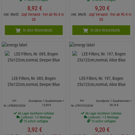
8,
92
€
9,
20
€
inkl. MwSt.
zzgl Versand - frei ab 90,-€ in
inkl. MwSt.
zzgl Versand - frei ab 90,-€ in
DE
DE
In den Warenkorb
In den Warenkorb
LEE-Filters, Nr. 085, Bogen
LEE-Filters, Nr. 197, Bogen
25x122cm,normal, Deeper Blue
25x122cm,normal, Alice Blue
Art-
Art-
Grundpreis: 1 Quadratmeter =
Grundpreis: 1 Quadratmeter =
12,
85
€
30,
16
€
Nr. LFR085X25CM
Nr. LFR197X25CM
Ab Lager Aschheim lieferbar
Ab Lager Aschheim lieferbar
Lieferzeit: 1-3 Werktage
Lieferzeit: 1-3 Werktage
15 sofort verfügbar
15 sofort verfügbar
3,
92
€
9,
20
€