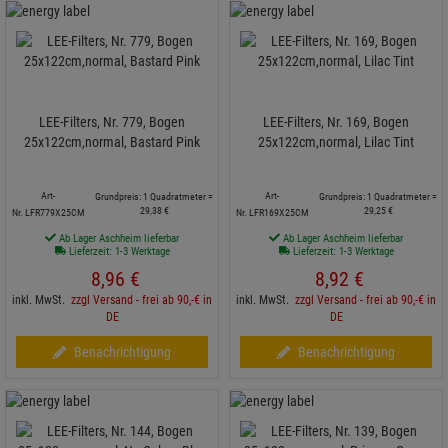
LEE-Filters, Nr. 779, Bogen
LEE-Filters, Nr. 169, Bogen
25x122cm,normal, Bastard Pink
25x122cm,normal, Lilac Tint
Art-
Art-
Grundpreis: 1 Quadratmeter =
Grundpreis: 1 Quadratmeter =
29,
38
€
29,
25
€
Nr. LFR779X25CM
Nr. LFR169X25CM
Ab Lager Aschheim lieferbar
Ab Lager Aschheim lieferbar
Lieferzeit: 1-3 Werktage
Lieferzeit: 1-3 Werktage
8,
96
€
8,
92
€
inkl. MwSt.
zzgl Versand - frei ab 90,-€ in
inkl. MwSt.
zzgl Versand - frei ab 90,-€ in
DE
DE
Benachrichtigung
Benachrichtigung