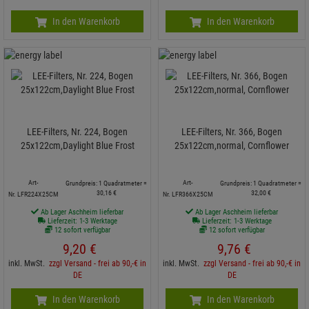
In den Warenkorb
In den Warenkorb
LEE-Filters, Nr. 224, Bogen
LEE-Filters, Nr. 366, Bogen
25x122cm,Daylight Blue Frost
25x122cm,normal, Cornflower
Art-
Art-
Grundpreis: 1 Quadratmeter =
Grundpreis: 1 Quadratmeter =
30,
16
€
32,
00
€
Nr. LFR224X25CM
Nr. LFR366X25CM
Ab Lager Aschheim lieferbar
Ab Lager Aschheim lieferbar
Lieferzeit: 1-3 Werktage
Lieferzeit: 1-3 Werktage
12 sofort verfügbar
12 sofort verfügbar
9,
20
€
9,
76
€
inkl. MwSt.
zzgl Versand - frei ab 90,-€ in
inkl. MwSt.
zzgl Versand - frei ab 90,-€ in
DE
DE
In den Warenkorb
In den Warenkorb