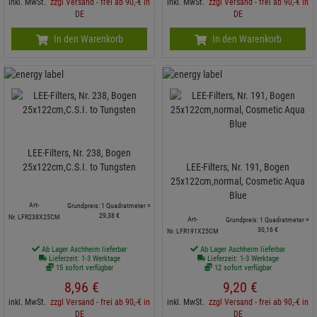
inkl. MwSt.
zzgl Versand - frei ab 90,-€ in
inkl. MwSt.
zzgl Versand - frei ab 90,-€ in
DE
DE
In den Warenkorb
In den Warenkorb
LEE-Filters, Nr. 238, Bogen
25x122cm,C.S.I. to Tungsten
LEE-Filters, Nr. 191, Bogen
25x122cm,normal, Cosmetic Aqua
Blue
Art-
Grundpreis: 1 Quadratmeter =
29,
38
€
Nr. LFR238X25CM
Art-
Grundpreis: 1 Quadratmeter =
30,
16
€
Nr. LFR191X25CM
Ab Lager Aschheim lieferbar
Ab Lager Aschheim lieferbar
Lieferzeit: 1-3 Werktage
Lieferzeit: 1-3 Werktage
15 sofort verfügbar
12 sofort verfügbar
8,
96
€
9,
20
€
inkl. MwSt.
zzgl Versand - frei ab 90,-€ in
inkl. MwSt.
zzgl Versand - frei ab 90,-€ in
DE
DE