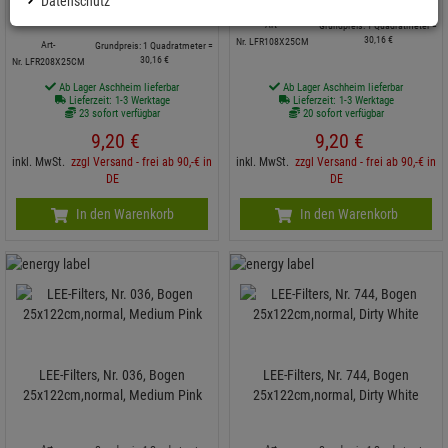
Datenschutz
Density
Art-
Grundpreis: 1 Quadratmeter =
30,
16
€
Nr. LFR108X25CM
Art-
Grundpreis: 1 Quadratmeter =
30,
16
€
Nr. LFR208X25CM
Ab Lager Aschheim lieferbar
Ab Lager Aschheim lieferbar
Lieferzeit: 1-3 Werktage
Lieferzeit: 1-3 Werktage
23 sofort verfügbar
20 sofort verfügbar
9,
20
€
9,
20
€
inkl. MwSt.
zzgl Versand - frei ab 90,-€ in
inkl. MwSt.
zzgl Versand - frei ab 90,-€ in
DE
DE
In den Warenkorb
In den Warenkorb
LEE-Filters, Nr. 036, Bogen
LEE-Filters, Nr. 744, Bogen
25x122cm,normal, Medium Pink
25x122cm,normal, Dirty White