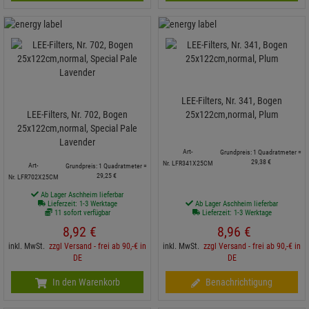
LEE-Filters, Nr. 341, Bogen
LEE-Filters, Nr. 702, Bogen
25x122cm,normal, Plum
25x122cm,normal, Special Pale
Lavender
Art-
Grundpreis: 1 Quadratmeter =
29,
38
€
Nr. LFR341X25CM
Art-
Grundpreis: 1 Quadratmeter =
29,
25
€
Nr. LFR702X25CM
Ab Lager Aschheim lieferbar
Lieferzeit: 1-3 Werktage
Ab Lager Aschheim lieferbar
11 sofort verfügbar
Lieferzeit: 1-3 Werktage
8,
92
€
8,
96
€
inkl. MwSt.
zzgl Versand - frei ab 90,-€ in
inkl. MwSt.
zzgl Versand - frei ab 90,-€ in
DE
DE
In den Warenkorb
Benachrichtigung