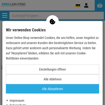
Anmelden
Menü
ProLighting
LEE-Filter
Wir verwenden Cookies
Unser Online-Shop verwendet Cookies, die uns helfen, unser Angebot zu
verbessern und unseren Kunden den bestmöglichen Service zu bieten.
LEE-Filter
Dazu gehört unter anderem auch personalisierte Werbung. Indem Sie
auf "Akzeptieren" klicken, erklären Sie sich mit unseren Cookie-
Richtlinien einverstanden.
Einstellungen öffnen
Alle Ablehnen
Alle Akzeptieren
LEE-Filters, Nr. 108, Bogen
LEE-Filters, Nr. 208, Bogen
25x122cm,normal, English Rose
Impressum
25x122cm,C.T.Orange + .6 Neutral