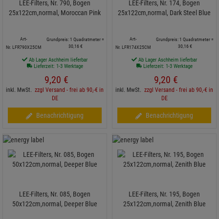
LEE-Filters, Nr. 790, Bogen
LEE-Filters, Nr. 174, Bogen
25x122cm,normal, Moroccan Pink
25x122cm,normal, Dark Steel Blue
Art-
Art-
Grundpreis: 1 Quadratmeter =
Grundpreis: 1 Quadratmeter =
30,
16
€
30,
16
€
Nr. LFR790X25CM
Nr. LFR174X25CM
Ab Lager Aschheim lieferbar
Ab Lager Aschheim lieferbar
Lieferzeit: 1-3 Werktage
Lieferzeit: 1-3 Werktage
9,
20
€
9,
20
€
inkl. MwSt.
zzgl Versand - frei ab 90,-€ in
inkl. MwSt.
zzgl Versand - frei ab 90,-€ in
DE
DE
Benachrichtigung
Benachrichtigung
LEE-Filters, Nr. 085, Bogen
LEE-Filters, Nr. 195, Bogen
50x122cm,normal, Deeper Blue
25x122cm,normal, Zenith Blue