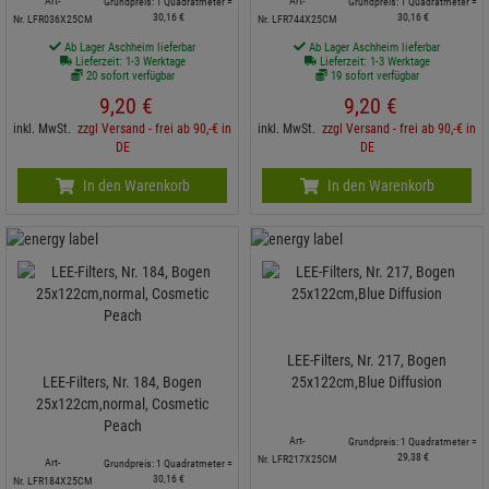
Art-
Art-
Grundpreis: 1 Quadratmeter =
Grundpreis: 1 Quadratmeter =
30,
16
€
30,
16
€
Nr. LFR036X25CM
Nr. LFR744X25CM
Ab Lager Aschheim lieferbar
Ab Lager Aschheim lieferbar
Lieferzeit: 1-3 Werktage
Lieferzeit: 1-3 Werktage
20 sofort verfügbar
19 sofort verfügbar
9,
20
€
9,
20
€
inkl. MwSt.
zzgl Versand - frei ab 90,-€ in
inkl. MwSt.
zzgl Versand - frei ab 90,-€ in
DE
DE
In den Warenkorb
In den Warenkorb
LEE-Filters, Nr. 217, Bogen
LEE-Filters, Nr. 184, Bogen
25x122cm,Blue Diffusion
25x122cm,normal, Cosmetic
Peach
Art-
Grundpreis: 1 Quadratmeter =
29,
38
€
Nr. LFR217X25CM
Art-
Grundpreis: 1 Quadratmeter =
30,
16
€
Nr. LFR184X25CM