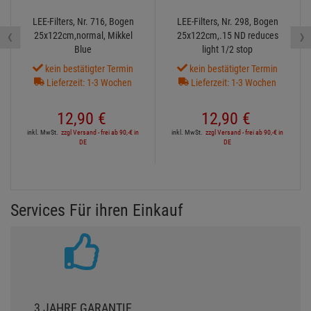
LEE-Filters, Nr. 716, Bogen
LEE-Filters, Nr. 298, Bogen
‹
›
25x122cm,normal, Mikkel
25x122cm,.15 ND reduces
Blue
light 1/2 stop
kein bestätigter Termin
kein bestätigter Termin
Lieferzeit: 1-3 Wochen
Lieferzeit: 1-3 Wochen
12,
90
€
12,
90
€
inkl. MwSt.
zzgl Versand - frei ab 90,-€ in
inkl. MwSt.
zzgl Versand - frei ab 90,-€ in
DE
DE
Services Für ihren Einkauf
3 JAHRE GARANTIE