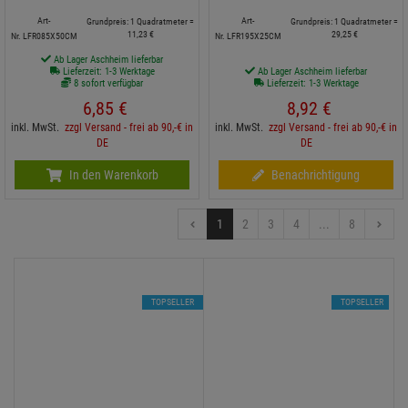
Art-
Art-
Grundpreis: 1 Quadratmeter =
Grundpreis: 1 Quadratmeter =
11,
23
€
29,
25
€
Nr. LFR085X50CM
Nr. LFR195X25CM
Ab Lager Aschheim lieferbar
Lieferzeit: 1-3 Werktage
Ab Lager Aschheim lieferbar
8 sofort verfügbar
Lieferzeit: 1-3 Werktage
6,
85
€
8,
92
€
inkl. MwSt.
zzgl Versand - frei ab 90,-€ in
inkl. MwSt.
zzgl Versand - frei ab 90,-€ in
DE
DE
In den Warenkorb
Benachrichtigung
1
2
3
4
...
8
TOPSELLER
TOPSELLER