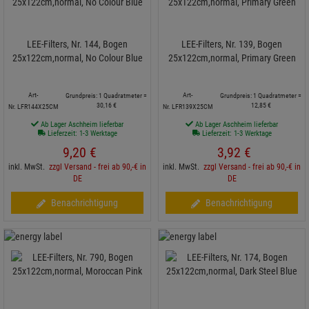
LEE-Filters, Nr. 144, Bogen
LEE-Filters, Nr. 139, Bogen
25x122cm,normal, No Colour Blue
25x122cm,normal, Primary Green
Art-
Art-
Grundpreis: 1 Quadratmeter =
Grundpreis: 1 Quadratmeter =
30,
16
€
12,
85
€
Nr. LFR144X25CM
Nr. LFR139X25CM
Ab Lager Aschheim lieferbar
Ab Lager Aschheim lieferbar
Lieferzeit: 1-3 Werktage
Lieferzeit: 1-3 Werktage
9,
20
€
3,
92
€
inkl. MwSt.
zzgl Versand - frei ab 90,-€ in
inkl. MwSt.
zzgl Versand - frei ab 90,-€ in
DE
DE
Benachrichtigung
Benachrichtigung