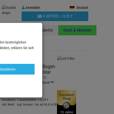
Anmelden
Anmelden
Deutsch
WARENKORB
0 ARTIKEL |
0,
00
€
AUFKLAPPEN
anzen
Stative
Zubehör
Deals & Aktionen
 den bestmöglichen
ogen 25x122cm,normal, Clear
icken, erklären Sie sich
LEE-Filters, Nr. 130, Bogen
Akzeptieren
25x122cm,normal, Clear
Artikel-Nummer:
LFR130X25CM
Finanzierung ab
0,71 EUR
/ Monat
12,
90
€
Grundpreis: 1 Quadratmeter =
42,
30
€
inkl. MwSt.
zzgl Versand - frei ab 90,-€ in DE