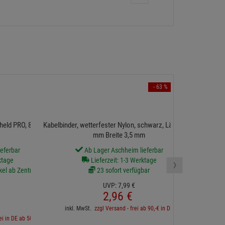
- 63 %
held PRO, 80cm,
Kabelbinder, wetterfester Nylon, schwarz, Länge 300
mm Breite 3,5 mm
eferbar
Ab Lager Aschheim lieferbar
2 sofort v
›
ktage
Lieferzeit: 1-3 Werktage
kel ab Zentrallager
23 sofort verfügbar
UVP:
7,
99
€
2,
96
€
inkl. 
inkl. MwSt.
zzgl Versand - frei ab 90,-€ in DE
ei in DE ab 500€