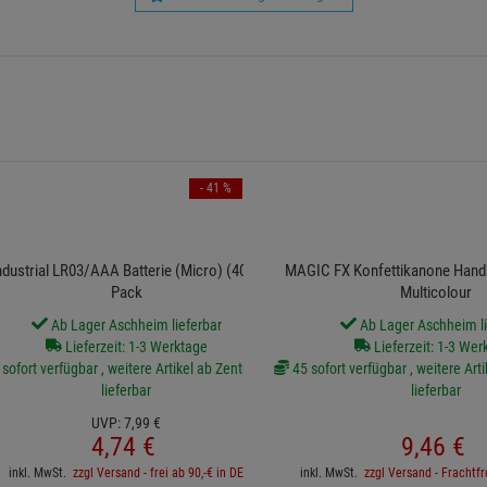
- 41 %
ndustrial LR03/AAA Batterie (Micro) (4003) 10er
MAGIC FX Konfettikanone Hand
Pack
Multicolour
Ab Lager Aschheim lieferbar
Ab Lager Aschheim li
Lieferzeit: 1-3 Werktage
Lieferzeit: 1-3 Wer
sofort verfügbar , weitere Artikel ab Zentrallager
45 sofort verfügbar , weitere Arti
lieferbar
lieferbar
UVP:
7,
99
€
4,
74
€
9,
46
€
inkl. MwSt.
zzgl Versand - frei ab 90,-€ in DE
inkl. MwSt.
zzgl Versand - Frachtfr