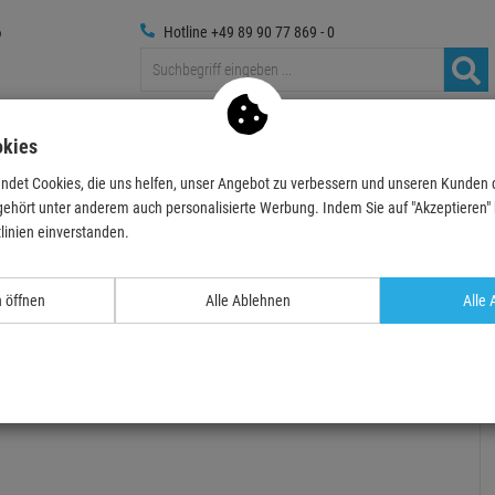
Hotline +49 89 90 77 869 - 0
Traversen
Foto
Medientechnik
Deko & Textilpfl
okies
ndet Cookies, die uns helfen, unser Angebot zu verbessern und unseren Kunden
ehör
Farbfilter
Lee Filter Standard Bogen 25cm
LEE-Filters, Nr. 130, B
gehört unter anderem auch personalisierte Werbung. Indem Sie auf "Akzeptieren" kl
linien einverstanden.
n öffnen
Alle Ablehnen
Alle 