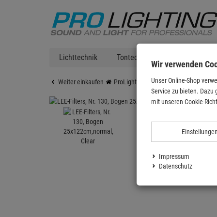
Lichttechnik
Tontechnik
DJ Equipment
Wir verwenden Co
Unser Online-Shop verwe
Weiter einkaufen
ProLighting
Zubehör
Bühnenzub
Service zu bieten. Dazu 
mit unseren Cookie-Richt
Einstellunge
Impressum
Datenschutz