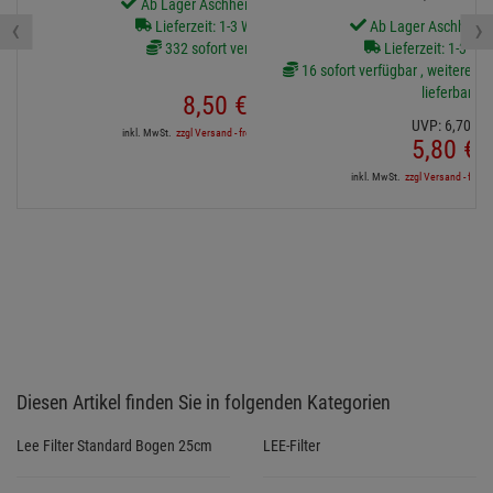
Ab Lager Aschheim lieferbar
‹
›
Lieferzeit: 1-3 Werktage
Ab Lager Aschheim l
332 sofort verfügbar
Lieferzeit: 1-3 We
16 sofort verfügbar , weitere Art
lieferbar
8,
50
€
UVP:
6,
70
€
inkl. MwSt.
zzgl Versand - frei ab 90,-€ in DE
5,
80
€
inkl. MwSt.
zzgl Versand - frei a
Diesen Artikel finden Sie in folgenden Kategorien
Lee Filter Standard Bogen 25cm
LEE-Filter