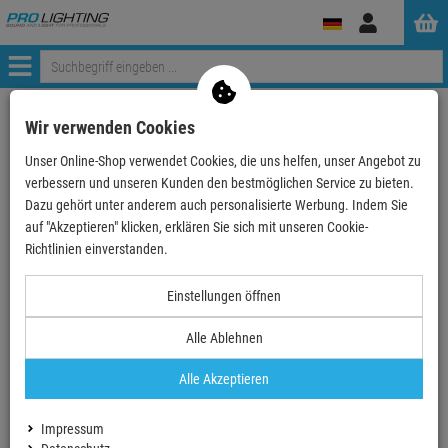
Anmelden
Menü
Weiter einkaufen
ProLighting
Zubehör
Bühnenzubehör
Wir verwenden Cookies
Farbfilter
Lee Filter Standard Bogen 25cm
Unser Online-Shop verwendet Cookies, die uns helfen, unser Angebot zu
LEE-Filters, Nr. 140, Bogen 25x122cm,normal, Summ…
verbessern und unseren Kunden den bestmöglichen Service zu bieten.
Dazu gehört unter anderem auch personalisierte Werbung. Indem Sie
auf "Akzeptieren" klicken, erklären Sie sich mit unseren Cookie-
Richtlinien einverstanden.
LEE-Filters, Nr. 140, Bogen 25x122cm,normal,
Einstellungen öffnen
Summer Blue
Alle Ablehnen
Artikel-Nummer:
LFR140X25CM
Alle Akzeptieren
LEE-Filters, Nr. 140, Rolle
762x122cm,normal, Summer Blue
fester Bestandteil dieses Sets
Impressum