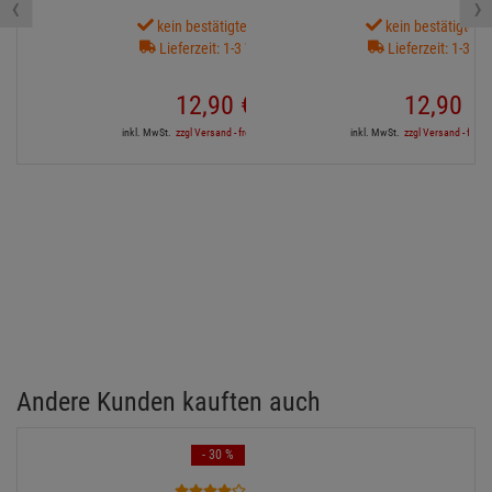
‹
›
kein bestätigter Termin
kein bestätigter 
Lieferzeit: 1-3 Wochen
Lieferzeit: 1-3 W
12,
90
€
12,
90
€
inkl. MwSt.
zzgl Versand - frei ab 90,-€ in DE
inkl. MwSt.
zzgl Versand - frei a
Andere Kunden kauften auch
- 30 %
1