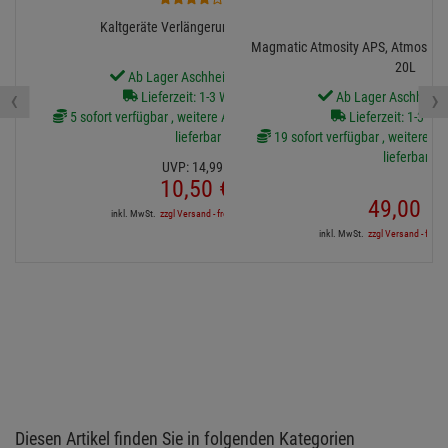
Kaltgeräte Verlängerungskabel, 5m
Magmatic Atmosity APS, Atmosity 
20L
Ab Lager Aschheim lieferbar
‹
›
Lieferzeit: 1-3 Werktage
Ab Lager Aschheim l
5 sofort verfügbar , weitere Artikel ab Zentrallager
Lieferzeit: 1-3 We
lieferbar
19 sofort verfügbar , weitere Art
lieferbar
UVP:
14,
99
€
10,
50
€
49,
00
€
inkl. MwSt.
zzgl Versand - frei ab 90,-€ in DE
inkl. MwSt.
zzgl Versand - frei a
Diesen Artikel finden Sie in folgenden Kategorien