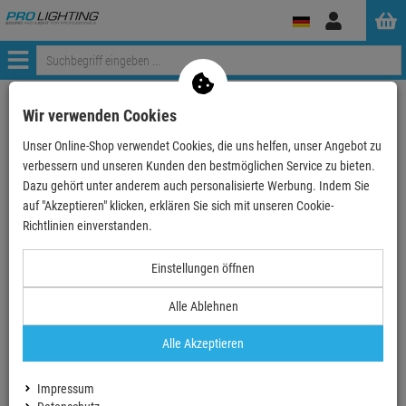
Anmelden
Menü
Weiter einkaufen
ProLighting
Zubehör
Bühnenzubehör
Wir verwenden Cookies
Farbfilter
Lee Filter Standard Bogen 25cm
Unser Online-Shop verwendet Cookies, die uns helfen, unser Angebot zu
LEE-Filters, Nr. 174, Bogen 25x122cm,normal, Dark…
verbessern und unseren Kunden den bestmöglichen Service zu bieten.
Dazu gehört unter anderem auch personalisierte Werbung. Indem Sie
auf "Akzeptieren" klicken, erklären Sie sich mit unseren Cookie-
Richtlinien einverstanden.
LEE-Filters, Nr. 174, Bogen 25x122cm,normal,
Einstellungen öffnen
Dark Steel Blue
Alle Ablehnen
Artikel-Nummer:
LFR174X25CM
Alle Akzeptieren
LEE-Filters, Nr. 174, Rolle
762x122cm,normal, Dark Steel Blue
fester Bestandteil dieses Sets
Impressum