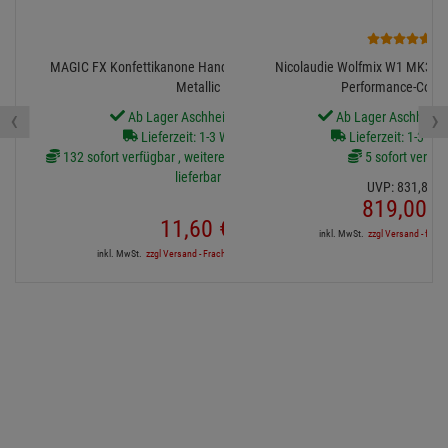
2
MAGIC FX Konfettikanone Handheld PRO, 80cm, Gold
Nicolaudie Wolfmix W1 MK3 - 
Metallic
Performance-Contro
‹
›
Ab Lager Aschheim lieferbar
Ab Lager Aschheim l
Lieferzeit: 1-3 Werktage
Lieferzeit: 1-3 We
132 sofort verfügbar , weitere Artikel ab Zentrallager
5 sofort verfüg
lieferbar
UVP:
831,
81
€
819,
00
€
11,
60
€
inkl. MwSt.
zzgl Versand - frei a
inkl. MwSt.
zzgl Versand - Frachtfrei in DE ab 500€