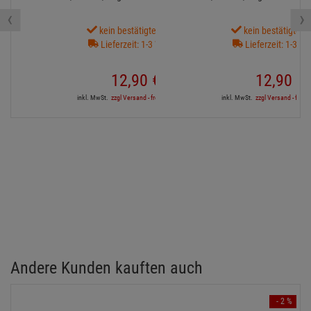
‹
›
kein bestätigter Termin
kein bestätigter 
Lieferzeit: 1-3 Wochen
Lieferzeit: 1-3 W
12,
90
€
12,
90
€
inkl. MwSt.
zzgl Versand - frei ab 90,-€ in DE
inkl. MwSt.
zzgl Versand - frei a
Andere Kunden kauften auch
- 2 %