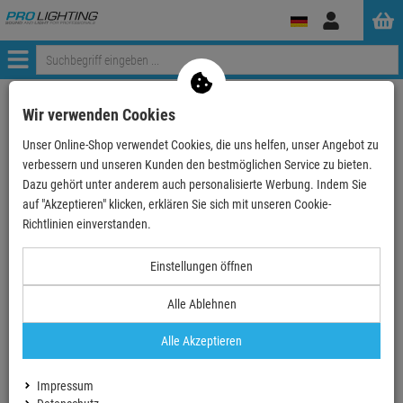
Anmelden
Menü
Weiter einkaufen
ProLighting
Zubehör
Bühnenzubehör
Wir verwenden Cookies
Farbfilter
Lee Filter Standard Bogen 25cm
Unser Online-Shop verwendet Cookies, die uns helfen, unser Angebot zu
LEE-Filters, Nr. 744, Bogen 25x122cm,normal, Dirt…
verbessern und unseren Kunden den bestmöglichen Service zu bieten.
Dazu gehört unter anderem auch personalisierte Werbung. Indem Sie
auf "Akzeptieren" klicken, erklären Sie sich mit unseren Cookie-
Richtlinien einverstanden.
LEE-Filters, Nr. 744, Bogen 25x122cm,normal,
Einstellungen öffnen
Dirty White
Alle Ablehnen
Artikel-Nummer:
LFR744X25CM
Alle Akzeptieren
LEE-Filters, Nr. 744, Rolle
762x122cm,normal, Dirty White
fester Bestandteil dieses Sets
Impressum