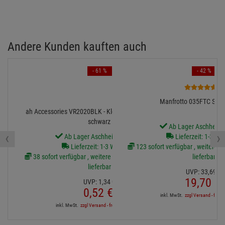
Andere Kunden kauften auch
- 61 %
- 42 %
6
Manfrotto 035FTC Sup
ah Accessories VR2020BLK - Klett Kabelbinder 20 cm
schwarz
Ab Lager Aschheim l
‹
›
Ab Lager Aschheim lieferbar
Lieferzeit: 1-3 We
Lieferzeit: 1-3 Werktage
123 sofort verfügbar , weitere Ar
38 sofort verfügbar , weitere Artikel ab Zentrallager
lieferbar
lieferbar
UVP:
33,
69
€
19,
70
€
UVP:
1,
34
€
0,
52
€
inkl. MwSt.
zzgl Versand - frei a
inkl. MwSt.
zzgl Versand - frei ab 90,-€ in DE