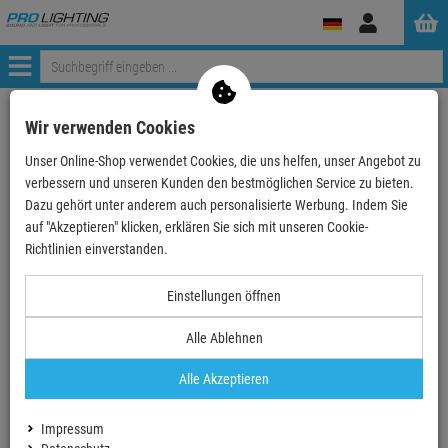
Anmelden
Menü
Weiter einkaufen
ProLighting
Zubehör
Bühnenzubehör
Wir verwenden Cookies
Farbfilter
Lee-Filter Standard Rollen
Unser Online-Shop verwendet Cookies, die uns helfen, unser Angebot zu
LEE-Filters, Nr. 049, Rolle 762x122cm,normal Rose…
verbessern und unseren Kunden den bestmöglichen Service zu bieten.
Dazu gehört unter anderem auch personalisierte Werbung. Indem Sie
- 36 %
auf "Akzeptieren" klicken, erklären Sie sich mit unseren Cookie-
Richtlinien einverstanden.
LEE-Filters, Nr. 049, Rolle 762x122cm,normal
Einstellungen öffnen
Rose Purple
Alle Ablehnen
Artikel-Nummer:
LFR049
Finanzierung ab
5,82 EUR
/ Monat
Alle Akzeptieren
2
UVP:
162,
91
€
104,
90
€
Impressum