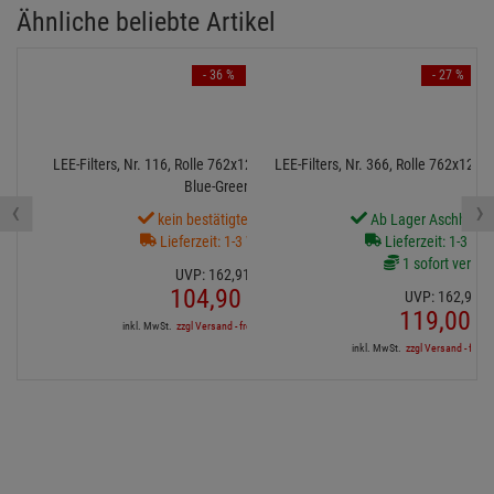
Ähnliche beliebte Artikel
- 36 %
- 27 %
LEE-Filters, Nr. 116, Rolle 762x122cm,normal, Medium
LEE-Filters, Nr. 366, Rolle 762x122
Blue-Green
‹
›
kein bestätigter Termin
Ab Lager Aschheim l
Lieferzeit: 1-3 Wochen
Lieferzeit: 1-3 We
1 sofort verfüg
UVP:
162,
91
€
104,
90
€
UVP:
162,
91
€
119,
00
€
inkl. MwSt.
zzgl Versand - frei ab 90,-€ in DE
inkl. MwSt.
zzgl Versand - frei a