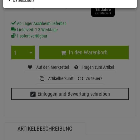
Datenschutz
Grundpreis: 1 Quadratmeter =
11,
28
€
inkl. MwSt.
zzgl Versand - frei ab 90,-€ in DE
Ab Lager Aschheim lieferbar
Lieferzeit: 1-3 Werktage
1 sofort verfügbar
In den Warenkorb
Auf den Merkzettel
Fragen zum Artikel
Artikelherkunft
Zu teuer?
Einloggen und Bewertung schreiben
ARTIKELBESCHREIBUNG