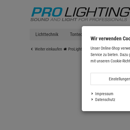
Lichttechnik
Tontechnik
DJ Equipment
Wir verwenden Co
Unser Online-Shop verwe
Weiter einkaufen
ProLighting
Zubehör
Bühnenzub
Service zu bieten. Dazu 
mit unseren Cookie-Richt
Einstellunge
Impressum
Datenschutz