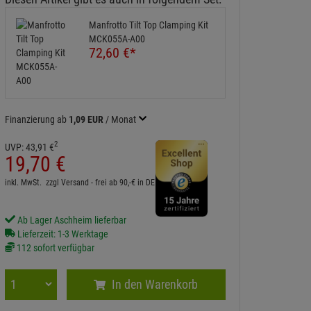
Manfrotto Tilt Top Clamping Kit
MCK055A-A00
72,
60
€
*
Finanzierung ab
1,09 EUR
/ Monat
2
UVP:
43,
91
€
19,
70
€
inkl. MwSt.
zzgl Versand - frei ab 90,-€ in DE
Ab Lager Aschheim lieferbar
Lieferzeit: 1-3 Werktage
112 sofort verfügbar
In den Warenkorb