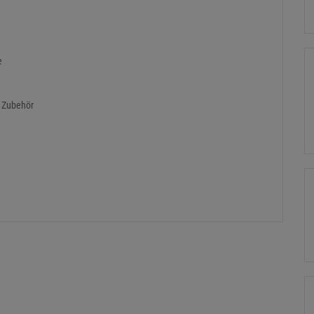
e
n Zubehör