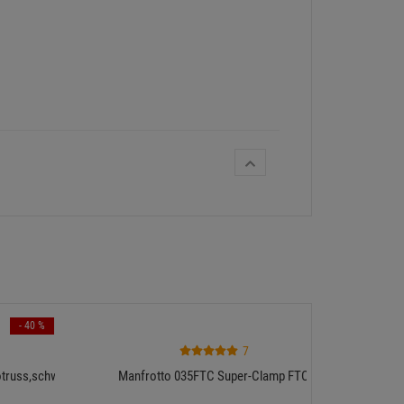
- 40 %
7
Manfrott
otruss,schwarz
Manfrotto 035FTC Super-Clamp FTC