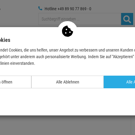
Hotline +49 89 90 77 869 - 0
Traversen
Foto
Medientechnik
Deko & Textilpfl
okies
ndet Cookies, die uns helfen, unser Angebot zu verbessern und unseren Kunden
ehör
Haken
Bis 25 mm Rohr
Manfrotto 035 Super-Clamp
gehört unter anderem auch personalisierte Werbung. Indem Sie auf "Akzeptieren" kl
linien einverstanden.
- 55 %
TOPSELLER
n öffnen
Alle Ablehnen
Alle 