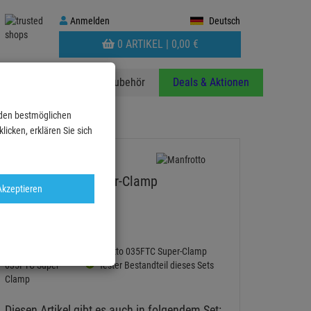
Anmelden
Anmelden
Deutsch
WARENKORB
0 ARTIKEL |
0,
00
€
AUFKLAPPEN
anzen
Stative
Zubehör
Deals & Aktionen
 den bestmöglichen
icken, erklären Sie sich
Manfrotto 035 Super-Clamp
Akzeptieren
Artikel-Nummer:
035
25
Manfrotto 035FTC Super-Clamp
fester Bestandteil dieses Sets
Diesen Artikel gibt es auch in folgendem Set: