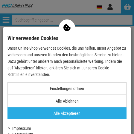
Anmelden
Menü
Weiter einkaufen
ProLighting
Zubehör
Bühnenzubehör
Wir verwenden Cookies
Roady-Stuff
Werkzeug
Unser Online-Shop verwendet Cookies, die uns helfen, unser Angebot zu
Fixpoint Spannungsprüfer 190 mm, 200V-250V
verbessern und unseren Kunden den bestmöglichen Service zu bieten.
Dazu gehört unter anderem auch personalisierte Werbung. Indem Sie
- 76 %
auf "Akzeptieren" klicken, erklären Sie sich mit unseren Cookie-
Richtlinien einverstanden.
Fixpoint Spannungsprüfer 190 mm, 200V-250V
Einstellungen öffnen
Artikel-Nummer:
WT77010
Alle Ablehnen
Finanzierung ab
0,04 EUR
/ Monat
2
Alle Akzeptieren
UVP:
3,
49
€
0,
84
€
Impressum
inkl. MwSt.
zzgl Versand - frei ab 90,-€ in DE