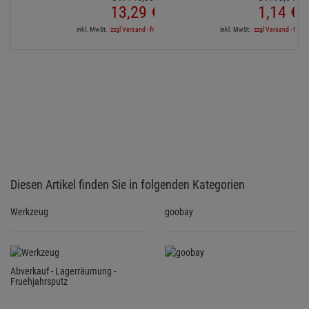
13,
29
€
1,
14
€
inkl. MwSt.
zzgl Versand - frei ab 90,-€ in DE
inkl. MwSt.
zzgl Versand - frei a
Diesen Artikel finden Sie in folgenden Kategorien
Werkzeug
goobay
Abverkauf - Lagerräumung -
Fruehjahrsputz