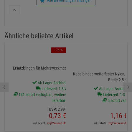
Alle Bewertungen anzeigen
Ähnliche beliebte Artikel
- 76 %
Ersatzklingen für Mehrzweckmesser, 10er Pack - 18 mm
Kabelbinder, wetterfester Nylon, s
Breite 2,5 mm
Ab Lager Aschheim lieferbar
‹
›
Lieferzeit: 1-3 Werktage
Ab Lager Aschheim l
141 sofort verfügbar , weitere Artikel ab Zentrallager
Lieferzeit: 1-3 We
lieferbar
5 sofort verfüg
UVP:
2,
99
€
0,
73
€
1,
16
€
inkl. MwSt.
zzgl Versand - frei ab 90,-€ in DE
inkl. MwSt.
zzgl Versand - frei a