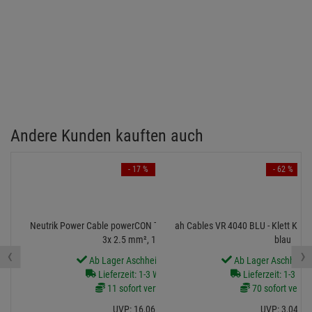
Andere Kunden kauften auch
- 17 %
- 62 %
Neutrik Power Cable powerCON TRUE1 to Schutzkontakt
ah Cables VR 4040 BLU - Klett Kab
3x 2.5 mm², 1,5 m
blau
‹
›
Ab Lager Aschheim lieferbar
Ab Lager Aschheim l
Lieferzeit: 1-3 Werktage
Lieferzeit: 1-3 We
11 sofort verfügbar
70 sofort verfü
UVP:
16,
06
€
UVP:
3,
04
€