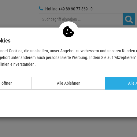
Hotline +49 89 90 77 869 - 0
Traversen
Foto
Medientechnik
Deko & Textilpfl
okies
ndet Cookies, die uns helfen, unser Angebot zu verbessern und unseren Kunden
ehör
Roady-Stuff
Werkzeug
NEUTRIK NA-Housing - Strangpressprofil-Ki
gehört unter anderem auch personalisierte Werbung. Indem Sie auf "Akzeptieren" kl
linien einverstanden.
- 13 %
TOPSELLER
n öffnen
Alle Ablehnen
Alle 