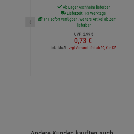
Ab Lager Aschheim lieferbar
Lieferzeit: 1-3 Werktage
‹
141 sofort verfügbar , weitere Artikel ab Zentrallager
lieferbar
UVP:
2,
99
€
0,
73
€
inkl. MwSt.
zzgl Versand - frei ab 90,-€ in DE
Andere Kunden kauften auch