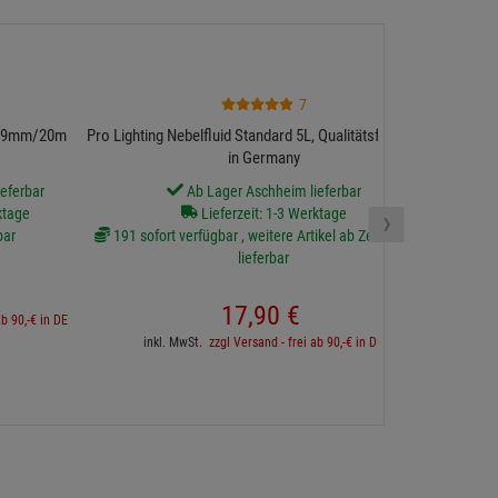
NEUTRIK XXR-
7
 19mm/20m schwarz
Pro Lighting Nebelfluid Standard 5L, Qualitätsfluid Made
in Germany
eferbar
Ab Lager Aschheim lieferbar
123 sofort v
›
ktage
Lieferzeit: 1-3 Werktage
bar
191 sofort verfügbar , weitere Artikel ab Zentrallager
lieferbar
inkl. 
17,
90
€
ab 90,-€ in DE
inkl. MwSt.
zzgl Versand - frei ab 90,-€ in DE