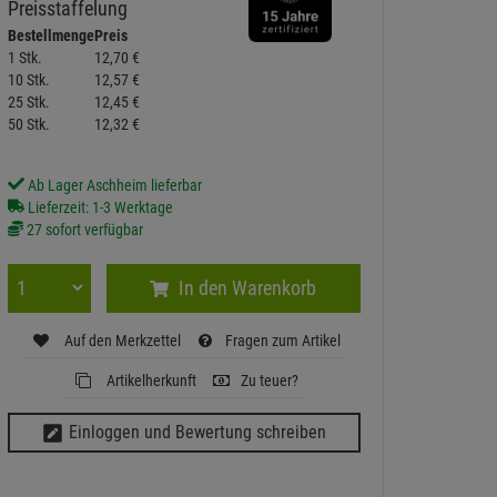
Preisstaffelung
Bestellmenge
Preis
1 Stk.
12,
70
€
10 Stk.
12,
57
€
25 Stk.
12,
45
€
50 Stk.
12,
32
€
Ab Lager Aschheim lieferbar
Lieferzeit: 1-3 Werktage
27 sofort verfügbar
In den Warenkorb
Auf den Merkzettel
Fragen zum Artikel
Artikelherkunft
Zu teuer?
Einloggen und Bewertung schreiben