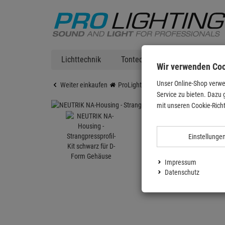
Lichttechnik
Tontechnik
DJ Equipment
Wir verwenden Co
Unser Online-Shop verwe
Weiter einkaufen
ProLighting
Zubehör
Bühnenzub
Service zu bieten. Dazu 
mit unseren Cookie-Richt
Einstellunge
Impressum
Datenschutz