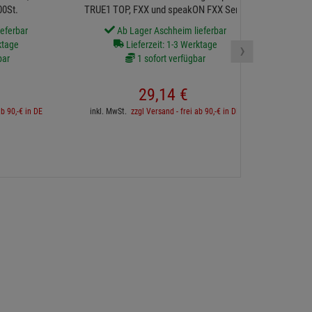
00St.
TRUE1 TOP, FXX und speakON FXX Serie
eferbar
Ab Lager Aschheim lieferbar
›
ktage
Lieferzeit: 1-3 Werktage
bar
1 sofort verfügbar
inkl. 
29,
14
€
ab 90,-€ in DE
inkl. MwSt.
zzgl Versand - frei ab 90,-€ in DE