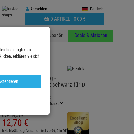
Anmelden
Anmelden
Deutsch
WARENKORB
0 ARTIKEL |
0,
00
€
AUFKLAPPEN
anzen
Stative
Zubehör
Deals & Aktionen
 den bestmöglichen
t schwar…
icken, erklären Sie sich
NEUTRIK NA-Housing -
Akzeptieren
Strangpressprofil-Kit schwarz für D-
Form Gehäuse
Artikel-Nummer:
NAHOUSING
Finanzierung ab
0,70 EUR
/ Monat
2
UVP:
14,
59
€
12,
70
€
inkl. MwSt.
zzgl Versand - frei ab 90,-€ in DE