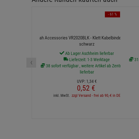
- 61 %
ah Accessories VR2020BLK - Klett Kabelbinder 20 cm
schwarz
Ab Lager Aschheim lieferbar
‹
Lieferzeit: 1-3 Werktage
31 
38 sofort verfügbar , weitere Artikel ab Zentrallager
lieferbar
UVP:
1,
34
€
0,
52
€
inkl. MwSt.
zzgl Versand - frei ab 90,-€ in DE