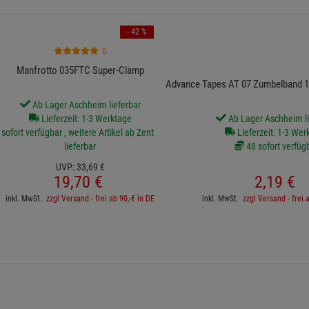
- 42 %
6
Manfrotto 035FTC Super-Clamp
Advance Tapes AT 07 Zumbelband
Ab Lager Aschheim lieferbar
Lieferzeit: 1-3 Werktage
Ab Lager Aschheim li
sofort verfügbar , weitere Artikel ab Zentrallager
Lieferzeit: 1-3 Wer
lieferbar
48 sofort verfüg
UVP:
33,
69
€
19,
70
€
2,
19
€
inkl. MwSt.
zzgl Versand - frei ab 90,-€ in DE
inkl. MwSt.
zzgl Versand - frei 