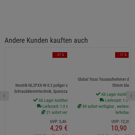
Andere Kunden kauften auch
- 21 %
- 11 %
Global Truss Trussaufnehmer doppe
Neutrik NL2FXX-W-S 2 poliger speakON Kabelstecker,
50mm black
Schraubklemmtechnik, Spannzangenzugentlastung für
‹
›
Ab Lager Aschheim l
Kabeldurchmesser 6 bis 12 mm
Ab Lager Aschheim lieferbar
Lieferzeit: 1-3 We
Lieferzeit: 1-3 Werktage
89 sofort verfügbar , weitere Art
21 sofort verfügbar
lieferbar
UVP:
5,
46
€
UVP:
12,
20
€
4,
29
€
10,
90
€