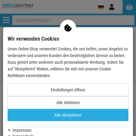
Anmelden
Menü
Wir verwenden Cookies
- 16 %
Unser Online-Shop verwendet Cookies, die uns helfen, unser Angebot zu
verbessern und unseren Kunden den bestmöglichen Service zu bieten.
Dazu gehört unter anderem auch personalisierte Werbung. Indem Sie
auf "Akzeptieren" klicken, erklären Sie sich mit unseren Cookie-
NEUTRIK XCR-0 farbiger Markierungsring für
Richtlinien einverstanden.
die X Serie, SCHWARZ, mit Beschriftungsfeld
Artikel-Nummer:
XCR0
Finanzierung ab
0,02 EUR
/ Monat
Einstellungen öffnen
2
UVP:
0,
49
€
Alle Ablehnen
0,
41
€
Alle Akzeptieren
inkl. MwSt.
zzgl Versand - frei ab 90,-€ in DE
Preisstaffelung
Bestellmenge
Impressum
Preis