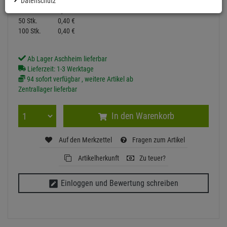
1 Stk.
Datenschutz
0,
41
€
10 Stk.
0,
41
€
50 Stk.
0,
40
€
100 Stk.
0,
40
€
Ab Lager Aschheim lieferbar
Lieferzeit: 1-3 Werktage
94 sofort verfügbar , weitere Artikel ab
Zentrallager lieferbar
In den Warenkorb
Auf den Merkzettel
Fragen zum Artikel
Artikelherkunft
Zu teuer?
Einloggen und Bewertung schreiben