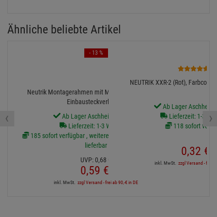
Ähnliche beliebte Artikel
- 13 %
1
NEUTRIK XXR-2 (Rot), Farbcodier-
Neutrik Montagerahmen mit M3 Gewinde f. D-Form
Einbausteckverbinder
Ab Lager Aschheim l
‹
›
Ab Lager Aschheim lieferbar
Lieferzeit: 1-3 We
Lieferzeit: 1-3 Werktage
118 sofort verfü
185 sofort verfügbar , weitere Artikel ab Zentrallager
lieferbar
0,
32
€
UVP:
0,
68
€
inkl. MwSt.
zzgl Versand - frei a
0,
59
€
inkl. MwSt.
zzgl Versand - frei ab 90,-€ in DE