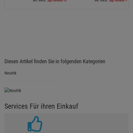
inkl. MwSt.
zzgl Versand - frei ab 90,-€ in DE
inkl. MwSt.
zzgl Versand - frei a
Diesen Artikel finden Sie in folgenden Kategorien
Neutrik
Services Für ihren Einkauf