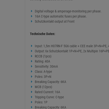
Digital voltage & amperage-monitoring per phase.
16A C-type automatic fuses per phase.
Schutzkontakt output at Front
Technische Daten:
Input: 1,5m H07RN-F 5G6 cable + CEE male 3P+N+PE,
Output: 6x Schutzkontakt 1P+N+PE, 2x Multipin 16P+P
RCCB (1pcs)
Rating: 40A
Sensitivity: 30mA
Class: A-type
Poles: 3P+N
Breaking Capacity: 6KA
MCB (12pcs)
Rated Current: 16A
Tripping Curve: C-type
Poles: 1P
Breaking Capacity: 6KA