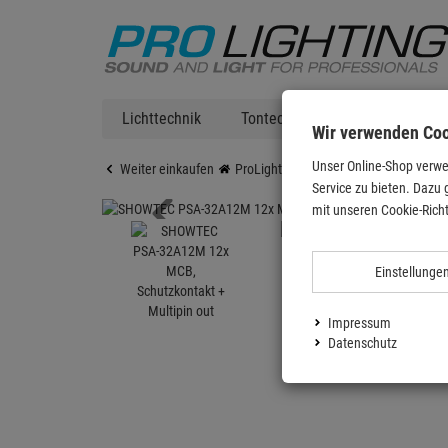
Lichttechnik
Tontechnik
DJ Equipment
Wir verwenden Co
Unser Online-Shop verwe
Weiter einkaufen
ProLighting
Zubehör
Stromvertei
Service zu bieten. Dazu 
mit unseren Cookie-Richt
Einstellunge
Impressum
Datenschutz