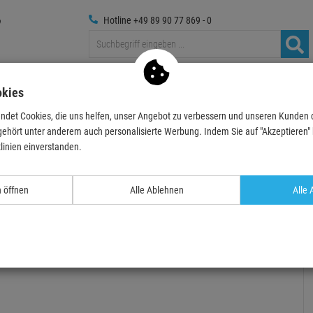
Hotline +49 89 90 77 869 - 0
Traversen
Foto
Medientechnik
Deko & Textilpfl
okies
ndet Cookies, die uns helfen, unser Angebot zu verbessern und unseren Kunden
ler & Splittboxen
Mit 32A CEE Eingang
32A CEE Verteiler für Rackmontage
gehört unter anderem auch personalisierte Werbung. Indem Sie auf "Akzeptieren" kl
linien einverstanden.
- 29 %
TOPSELLER
n öffnen
Alle Ablehnen
Alle 