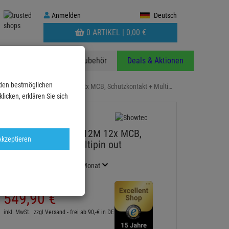
Anmelden
Anmelden
Deutsch
WARENKORB
0 ARTIKEL |
0,
00
€
AUFKLAPPEN
anzen
Stative
Zubehör
Deals & Aktionen
 den bestmöglichen
SHOWTEC PSA-32A12M 12x MCB, Schutzkontakt + Multi…
icken, erklären Sie sich
SHOWTEC PSA-32A12M 12x MCB,
Akzeptieren
Schutzkontakt + Multipin out
Artikel-Nummer:
PL50665
Finanzierung ab
9,93 EUR
/ Monat
2
UVP:
779,
45
€
549,
90
€
inkl. MwSt.
zzgl Versand - frei ab 90,-€ in DE