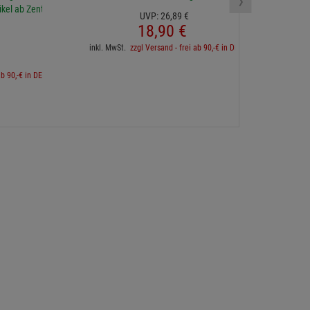
›
ikel ab Zentrallager
UVP:
26,
89
€
18,
90
€
inkl. 
inkl. MwSt.
zzgl Versand - frei ab 90,-€ in DE
ab 90,-€ in DE