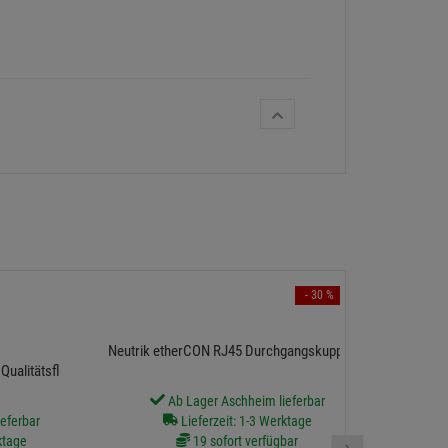
- 30 %
Seetronic
Neutrik etherCON RJ45 Durchgangskupplung
 Qualitätsfluid Made
Ab Lager Aschheim lieferbar
eferbar
Lieferzeit: 1-3 Werktage
ktage
19 sofort verfügbar