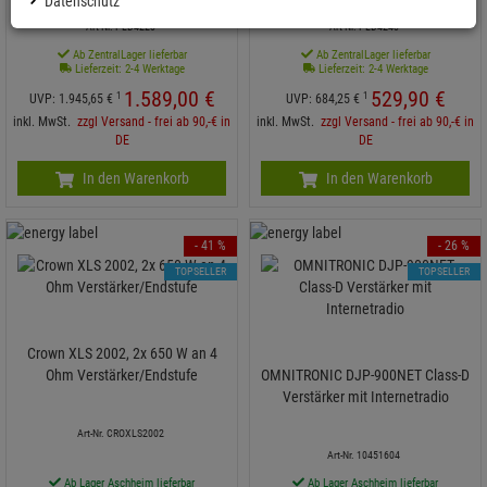
Datenschutz
Art-Nr. PLD4223
Art-Nr. PLD4243
Ab ZentralLager lieferbar
Ab ZentralLager lieferbar
Lieferzeit: 2-4 Werktage
Lieferzeit: 2-4 Werktage
1.589,
00
€
529,
90
€
1
1
UVP:
1.945,
65
€
UVP:
684,
25
€
inkl. MwSt.
zzgl Versand - frei ab 90,-€ in
inkl. MwSt.
zzgl Versand - frei ab 90,-€ in
DE
DE
In den Warenkorb
In den Warenkorb
- 41 %
- 26 %
TOPSELLER
TOPSELLER
Crown XLS 2002, 2x 650 W an 4
Ohm Verstärker/Endstufe
OMNITRONIC DJP-900NET Class-D
Verstärker mit Internetradio
Art-Nr. CROXLS2002
Art-Nr. 10451604
Ab Lager Aschheim lieferbar
Ab Lager Aschheim lieferbar