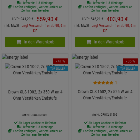
Lieferzeit: 1-3 Werktage
Lieferzeit: 1-3 Werktage
2 sofort verfügbar , weitere Artikel ab
1 sofort verfügbar , weitere Artikel ab
Zentrallager lieferbar
Zentrallager lieferbar
559,
90
€
403,
90
€
1
1
UVP:
941,
29
€
UVP:
546,
21
€
inkl. MwSt.
zzgl Versand - frei ab 90,-€ in
inkl. MwSt.
zzgl Versand - frei ab 90,-€ in
DE
DE
In den Warenkorb
In den Warenkorb
- 41 %
- 35 %
TOPSELLER
TOPSELLER
1
Crown XLS 1502, 2x 525 W an 4
Crown XLS 1002, 2x 350 W an 4
Ohm Verstärker/Endstufe
Ohm Verstärker/Endstufe
Art-Nr. CROXLS1502
Art-Nr. CROXLS1002
Ab Lager Aschheim lieferbar
Ab Lager Aschheim lieferbar
Lieferzeit: 1-3 Werktage
Lieferzeit: 1-3 Werktage
1 sofort verfügbar , weitere Artikel ab
1 sofort verfügbar , weitere Artikel ab
Zentrallager lieferbar
Zentrallager lieferbar