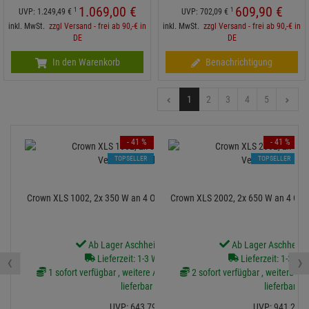
1.069,
00
€
609,
90
€
1
1
UVP:
1.249,
49
€
UVP:
702,
09
€
inkl. MwSt.
zzgl Versand - frei ab 90,-€ in
inkl. MwSt.
zzgl Versand - frei ab 90,-€ in
DE
DE
In den Warenkorb
Benachrichtigung
1
2
3
4
5
- 41 %
- 41 %
TOPSELLER
TOPSELLER
Crown XLS 1002, 2x 350 W an 4 Ohm Verstärker/Endstufe
Crown XLS 2002, 2x 650 W an 4 Ohm
Ab Lager Aschheim lieferbar
Ab Lager Aschheim l
‹
›
Lieferzeit: 1-3 Werktage
Lieferzeit: 1-3 We
1 sofort verfügbar , weitere Artikel ab Zentrallager
2 sofort verfügbar , weitere Art
lieferbar
lieferbar
UVP:
643,
79
€
UVP:
941,
29
€