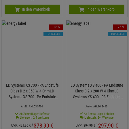
In den Warenkorb
In den Warenkorb
- 12 %
- 25 %
TOPSELLER
TOPSELLER
LD Systems XS 700 - PA Endstufe
LD Systems XS 400 - PA Endstufe
Class D 2 x 350 W 4 OhmLD
Class D 2 x 200 W 4 OhmLD
Systems XS 700 - PA Endstufe
Systems XS 400 - PA Endstufe
Class D 2 x 350 W
Class D 2 x 200 W
Art-Nr. AHLDXS700
Art-Nr. AHLDXS400
Ab ZentralLager lieferbar
Ab ZentralLager lieferbar
Lieferzeit: 2-4 Werktage
Lieferzeit: 2-4 Werktage
378,
90
€
297,
90
€
1
1
UVP:
429,
90
€
UVP:
394,
90
€