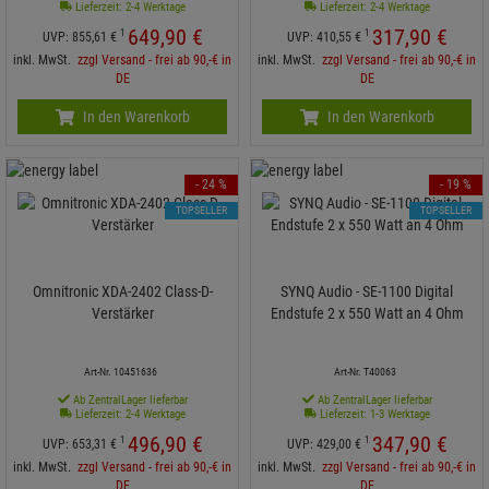
Lieferzeit: 2-4 Werktage
Lieferzeit: 2-4 Werktage
649,
90
€
317,
90
€
1
1
UVP:
855,
61
€
UVP:
410,
55
€
inkl. MwSt.
zzgl Versand - frei ab 90,-€ in
inkl. MwSt.
zzgl Versand - frei ab 90,-€ in
DE
DE
In den Warenkorb
In den Warenkorb
- 24 %
- 19 %
TOPSELLER
TOPSELLER
Omnitronic XDA-2402 Class-D-
SYNQ Audio - SE-1100 Digital
Verstärker
Endstufe 2 x 550 Watt an 4 Ohm
Art-Nr. 10451636
Art-Nr. T40063
Ab ZentralLager lieferbar
Ab ZentralLager lieferbar
Lieferzeit: 2-4 Werktage
Lieferzeit: 1-3 Werktage
496,
90
€
347,
90
€
1
1
UVP:
653,
31
€
UVP:
429,
00
€
inkl. MwSt.
zzgl Versand - frei ab 90,-€ in
inkl. MwSt.
zzgl Versand - frei ab 90,-€ in
DE
DE