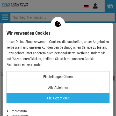
Anmelden
Menü
ProLighting
Tontechnik
Endstufen
Volldigitale Endstufen
Wir verwenden Cookies
Unser Online-Shop verwendet Cookies, die uns helfen, unser Angebot zu
verbessern und unseren Kunden den bestmöglichen Service zu bieten.
Volldigitale Endstufen
Dazu gehört unter anderem auch personalisierte Werbung. Indem Sie
auf "Akzeptieren" klicken, erklären Sie sich mit unseren Cookie-
Richtlinien einverstanden.
Einstellungen öffnen
- 18 %
- 23 %
Alle Ablehnen
Alle Akzeptieren
DAP TA-4.1700 - 4 x 1700 W
DAP SI-4.450 - 4 x 450 W
Touring-Verstärker mit DSP
Verstärker zur Festinstallation
Impressum