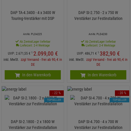
DAP TA-4.3400 - 4 x 3400 W
DAP SI-2.750 - 2 x 750 W
Touring-Verstärker mit DSP
Verstärker zur Festinstallation
Art-Nr. PLD4225
Art-Nr. PLD4230
Ab ZentralLager lieferbar
Ab ZentralLager lieferbar
Lieferzeit: 2-4 Werktage
Lieferzeit: 2-4 Werktage
2.099,
00
€
382,
90
€
1
1
UVP:
2.671,
55
€
UVP:
486,
71
€
inkl. MwSt.
zzgl Versand - frei ab 90,-€ in
inkl. MwSt.
zzgl Versand - frei ab 90,-€ in
DE
DE
In den Warenkorb
In den Warenkorb
- 22 %
- 20 %
TOPSELLER
TOPSELLER
DAP SI-2.1800 - 2 x 1800 W
DAP SI-4.700 - 4 x 700 W
Verstärker zur Festinstallation
Verstärker zur Festinstallation