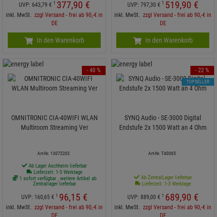
377,
90
€
519,
90
€
1
1
UVP:
643,
79
€
UVP:
797,
30
€
inkl. MwSt.
zzgl Versand - frei ab 90,-€ in
inkl. MwSt.
zzgl Versand - frei ab 90,-€ in
DE
DE
In den Warenkorb
In den Warenkorb
- 40 %
- 22 %
TOPSELLER
OMNITRONIC CIA-40WIFI WLAN
SYNQ Audio - SE-3000 Digital
Multiroom Streaming Ver
Endstufe 2x 1500 Watt an 4 Ohm
Art-Nr. 13072202
Art-Nr. T40065
Ab Lager Aschheim lieferbar
Lieferzeit: 1-3 Werktage
Ab ZentralLager lieferbar
1 sofort verfügbar , weitere Artikel ab
Zentrallager lieferbar
Lieferzeit: 1-3 Werktage
96,
15
€
689,
90
€
1
1
UVP:
160,
65
€
UVP:
889,
00
€
inkl. MwSt.
zzgl Versand - frei ab 90,-€ in
inkl. MwSt.
zzgl Versand - frei ab 90,-€ in
DE
DE