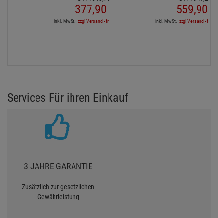
377,
90
€
559,
90
€
inkl. MwSt.
zzgl Versand - frei ab 90,-€ in DE
inkl. MwSt.
zzgl Versand - frei a
Services Für ihren Einkauf
3 JAHRE GARANTIE
Zusätzlich zur gesetzlichen
Gewährleistung