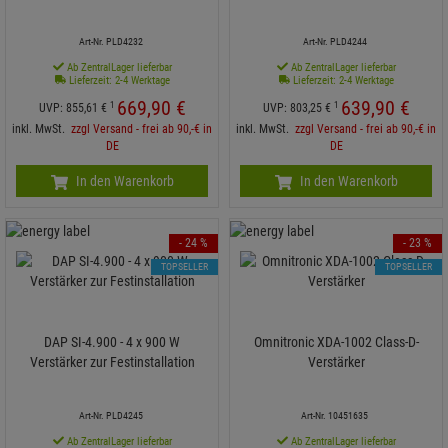
Art-Nr. PLD4232
Art-Nr. PLD4244
Ab ZentralLager lieferbar
Ab ZentralLager lieferbar
Lieferzeit: 2-4 Werktage
Lieferzeit: 2-4 Werktage
669,
90
€
639,
90
€
1
1
UVP:
855,
61
€
UVP:
803,
25
€
inkl. MwSt.
zzgl Versand - frei ab 90,-€ in
inkl. MwSt.
zzgl Versand - frei ab 90,-€ in
DE
DE
In den Warenkorb
In den Warenkorb
- 24 %
- 23 %
TOPSELLER
TOPSELLER
DAP SI-4.900 - 4 x 900 W
Omnitronic XDA-1002 Class-D-
Verstärker zur Festinstallation
Verstärker
Art-Nr. PLD4245
Art-Nr. 10451635
Ab ZentralLager lieferbar
Ab ZentralLager lieferbar