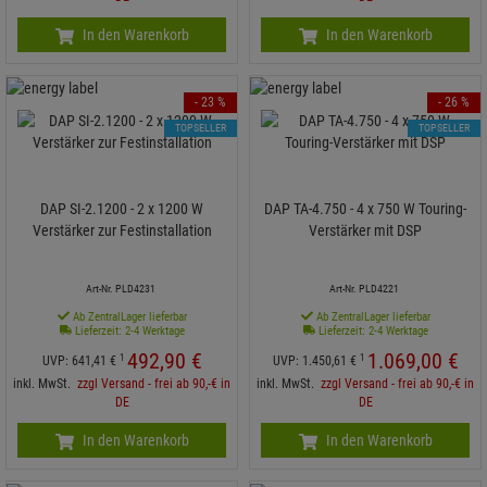
In den Warenkorb
In den Warenkorb
- 23 %
- 26 %
TOPSELLER
TOPSELLER
DAP SI-2.1200 - 2 x 1200 W
DAP TA-4.750 - 4 x 750 W Touring-
Verstärker zur Festinstallation
Verstärker mit DSP
Art-Nr. PLD4231
Art-Nr. PLD4221
Ab ZentralLager lieferbar
Ab ZentralLager lieferbar
Lieferzeit: 2-4 Werktage
Lieferzeit: 2-4 Werktage
492,
90
€
1.069,
00
€
1
1
UVP:
641,
41
€
UVP:
1.450,
61
€
inkl. MwSt.
zzgl Versand - frei ab 90,-€ in
inkl. MwSt.
zzgl Versand - frei ab 90,-€ in
DE
DE
In den Warenkorb
In den Warenkorb