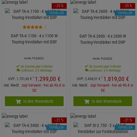
- 25 %
- 25 %
TOPSELLER
TOPSELLER
1
DAP TA-4.1100 - 4 x 1100 W
DAP TA-4.2600 - 4 x 2600 W
Touring-Verstärker mit DSP
Touring-Verstärker mit DSP
Art-Nr. PLD4222
Art-Nr. PLD4224
Ab ZentralLager lieferbar
Ab ZentralLager lieferbar
Lieferzeit: 2-4 Werktage
Lieferzeit: 2-4 Werktage
1.299,
00
€
1.819,
00
€
1
1
UVP:
1.731,
45
€
UVP:
2.438,
31
€
inkl. MwSt.
zzgl Versand - frei ab 90,-€ in
inkl. MwSt.
zzgl Versand - frei ab 90,-€ in
DE
DE
In den Warenkorb
In den Warenkorb
- 21 %
- 21 %
TOPSELLER
TOPSELLER