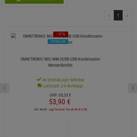
1
- 17 %
TOPSELLER
OMNITRONIC MIC MM-2USB USB-Kondensator-
Messmikrofon
Ab ZentralLager lieferbar
‹
›
Lieferzeit: 2-4 Werktage
UVP:
65,
33
€
53,
90
€
inkl. MwSt.
zzgl Versand - frei ab 90,-€ in DE