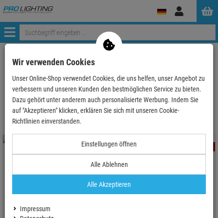
Anmelden
Menü
ProLighting
Tontechnik
Mikrofone
Messmikrofon
Wir verwenden Cookies
Unser Online-Shop verwendet Cookies, die uns helfen, unser Angebot zu
verbessern und unseren Kunden den bestmöglichen Service zu bieten.
Messmikrofon
Dazu gehört unter anderem auch personalisierte Werbung. Indem Sie
auf "Akzeptieren" klicken, erklären Sie sich mit unseren Cookie-
Richtlinien einverstanden.
Einstellungen öffnen
- 17 %
- 13 %
TOPSELLER
Alle Ablehnen
Alle Akzeptieren
OMNITRONIC MIC MM-2USB USB-
Kondensator-Messmikrofon
Audix TM1-Plus -
Impressum
Omnidirektionales Messmikrofon-