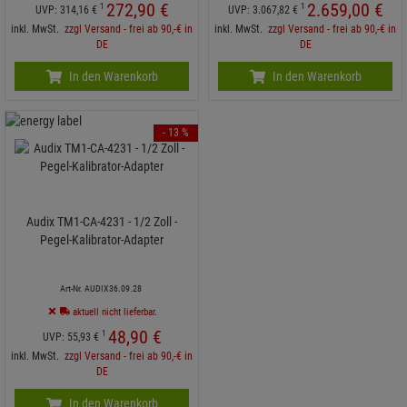
272,
90
€
2.659,
00
€
1
1
UVP:
314,
16
€
UVP:
3.067,
82
€
inkl. MwSt.
zzgl Versand - frei ab 90,-€ in
inkl. MwSt.
zzgl Versand - frei ab 90,-€ in
DE
DE
In den Warenkorb
In den Warenkorb
- 13 %
Audix TM1-CA-4231 - 1/2 Zoll -
Pegel-Kalibrator-Adapter
Art-Nr. AUDIX36.09.28
aktuell nicht lieferbar.
48,
90
€
1
UVP:
55,
93
€
inkl. MwSt.
zzgl Versand - frei ab 90,-€ in
DE
In den Warenkorb