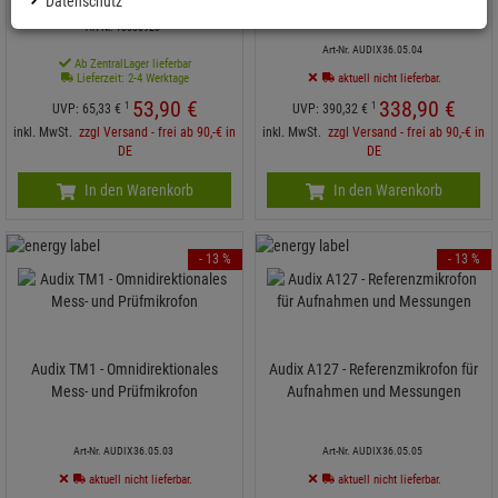
Datenschutz
Kit
Art-Nr. 13030923
Art-Nr. AUDIX36.05.04
Ab ZentralLager lieferbar
Lieferzeit: 2-4 Werktage
aktuell nicht lieferbar.
53,
90
€
338,
90
€
1
1
UVP:
65,
33
€
UVP:
390,
32
€
inkl. MwSt.
zzgl Versand - frei ab 90,-€ in
inkl. MwSt.
zzgl Versand - frei ab 90,-€ in
DE
DE
In den Warenkorb
In den Warenkorb
- 13 %
- 13 %
Audix TM1 - Omnidirektionales
Audix A127 - Referenzmikrofon für
Mess- und Prüfmikrofon
Aufnahmen und Messungen
Art-Nr. AUDIX36.05.03
Art-Nr. AUDIX36.05.05
aktuell nicht lieferbar.
aktuell nicht lieferbar.