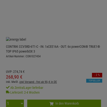
CONTRIK CCV5RD-6T1-C - IN: 1xCEE16A - OUT: 6x powerCON® TRUE1®
TOP IP65 powerbOX 3
Artikel-Nummer: CON1027454
UVP:
274,
74
€
- 2 %
268,
90
€
TOPSELLER
inkl. MwSt.
zzgl Versand - frei ab 90,-€ in DE
Ab ZentralLager lieferbar
Lieferzeit: 2-4 Wochen
In den Warenkorb