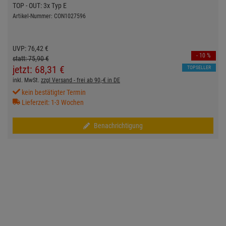
TOP - OUT: 3x Typ E
Artikel-Nummer: CON1027596
UVP:
76,
42
€
- 10 %
statt:
75,
90
€
jetzt:
68,
31
€
TOPSELLER
inkl. MwSt.
zzgl Versand - frei ab 90,-€ in DE
kein bestätigter Termin
Lieferzeit: 1-3 Wochen
Benachrichtigung