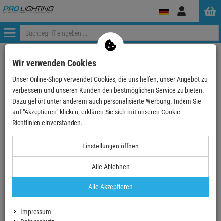
Anmelden
Menü
ProLighting
Zubehör
Stromverteiler & Splittboxen
Wir verwenden Cookies
CONTRIK Stromverteiler
Unser Online-Shop verwendet Cookies, die uns helfen, unser Angebot zu
verbessern und unseren Kunden den bestmöglichen Service zu bieten.
CONTRIK professionelle
Dazu gehört unter anderem auch personalisierte Werbung. Indem Sie
auf "Akzeptieren" klicken, erklären Sie sich mit unseren Cookie-
Stromverteiler
Richtlinien einverstanden.
Einstellungen öffnen
CONTRIK Stromverteiler Sortimentsüberblick
Alle Ablehnen
Contrik Power Distribution ist ein
Alle Akzeptieren
durchdachtes professionelles
Stromverteilungssystem
Impressum