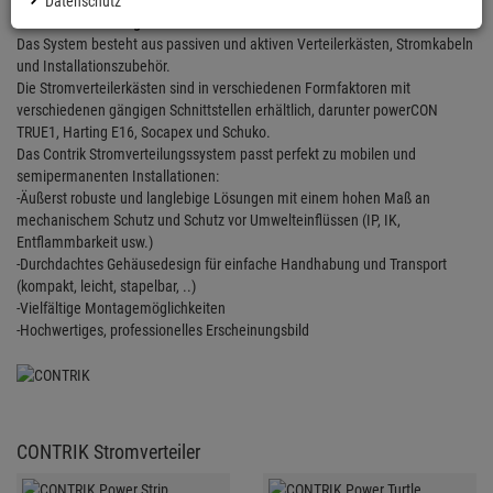
für den Veranstaltungsbereich. Speziell für Videowände,
Datenschutz
Bühnenbeleuchtung und Audioinstallationen.
Das System besteht aus passiven und aktiven Verteilerkästen, Stromkabeln
und Installationszubehör.
Die Stromverteilerkästen sind in verschiedenen Formfaktoren mit
verschiedenen gängigen Schnittstellen erhältlich, darunter powerCON
TRUE1, Harting E16, Socapex und Schuko.
Das Contrik Stromverteilungssystem passt perfekt zu mobilen und
semipermanenten Installationen:
-Äußerst robuste und langlebige Lösungen mit einem hohen Maß an
mechanischem Schutz und Schutz vor Umwelteinflüssen (IP, IK,
Entflammbarkeit usw.)
-Durchdachtes Gehäusedesign für einfache Handhabung und Transport
(kompakt, leicht, stapelbar, ..)
-Vielfältige Montagemöglichkeiten
-Hochwertiges, professionelles Erscheinungsbild
CONTRIK Stromverteiler