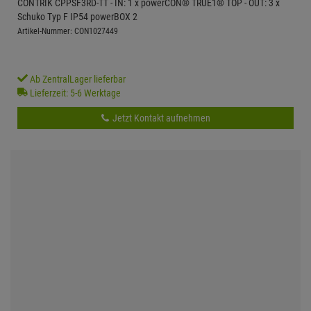
CONTRIK CPPSF3RD-TT - IN: 1 x powerCON® TRUE1® TOP - OUT: 3 x
Schuko Typ F IP54 powerBOX 2
Artikel-Nummer: CON1027449
Ab ZentralLager lieferbar
Lieferzeit: 5-6 Werktage
Jetzt Kontakt aufnehmen