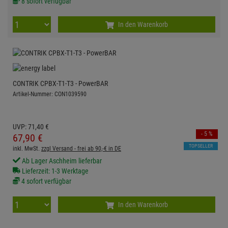
8 sofort verfügbar
In den Warenkorb
CONTRIK CPBX-T1-T3 - PowerBAR
Artikel-Nummer: CON1039590
UVP:
71,
40
€
- 5 %
67,
90
€
TOPSELLER
inkl. MwSt.
zzgl Versand - frei ab 90,-€ in DE
Ab Lager Aschheim lieferbar
Lieferzeit: 1-3 Werktage
4 sofort verfügbar
In den Warenkorb