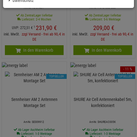
Datenschutz
Art-Nr. 10.01401
Art-Nr. F.01U.353.088
Ab ZentralLager lieferbar
Ab ZentralLager lieferbar
Lieferzeit: 2-4 Wochen
Lieferzeit: 5-6 Werktage
231,
90
€
209,
00
€
1
UVP:
272,
51
€
inkl. MwSt.
zzgl Versand - frei ab 90,-€ in
inkl. MwSt.
zzgl Versand - frei ab 90,-€ in
DE
DE
In den Warenkorb
In den Warenkorb
- 11 %
TOPSELLER
TOPSELLER
Sennheiser AM 2 Antennen
SHURE Air Cell Antennenkabel 5m,
Montage Set
konfektioniert
Art-Nr. SE009912
Art-Nr. SHUREAC005K
Ab Lager Aschheim lieferbar
Ab Lager Aschheim lieferbar
Lieferzeit: 1-3 Werktage
Lieferzeit: 1-3 Werktage