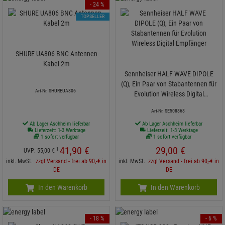
- 24 %
TOPSELLER
SHURE UA806 BNC Antennen
Kabel 2m
Sennheiser HALF WAVE DIPOLE
(Q), Ein Paar von Stabantennen für
Art-Nr. SHUREUA806
Evolution Wireless Digital
Empfänger
Art-Nr. SE508868
Ab Lager Aschheim lieferbar
Ab Lager Aschheim lieferbar
Lieferzeit: 1-3 Werktage
Lieferzeit: 1-3 Werktage
1 sofort verfügbar
1 sofort verfügbar
41,
90
€
29,
00
€
1
UVP:
55,
00
€
inkl. MwSt.
zzgl Versand - frei ab 90,-€ in
inkl. MwSt.
zzgl Versand - frei ab 90,-€ in
DE
DE
In den Warenkorb
In den Warenkorb
- 18 %
- 6 %