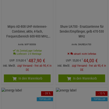
Mipro AD-808 UHF-Antennen-
Shure UA700 - Ersatzantenne für
Combiner, aktiv, 4-fach,
Sender/Empfänger, gelb 470-530
Frequenzbereich 600-900 MHz,
MHz
9,5" Metallgehäuse
Art-Nr. MIP180006
Art-Nr. SHUREUA700
Ab ZentralLager lieferbar
Lieferzeit: 2-4 Werktage
aktuell nicht lieferbar.
487,
90
€
44,
00
€
1
1
UVP:
519,
00
€
UVP:
55,
00
€
inkl. MwSt.
zzgl Versand - frei ab 90,-€ in
inkl. MwSt.
zzgl Versand - frei ab 90,-€ in
DE
DE
In den Warenkorb
In den Warenkorb
- 39 %
- 13 %
TOPSELLER
TOPSELLER