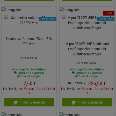
- 6 %
TOPSELLER
TOPSELLER
Sennheiser Antenne, 78mm 718-
790MHz
Mipro AT-90W UHF Sende- und
Empfangsrichtantenne, für
Drahtlosempfänger
Art-Nr. SE578853
Art-Nr. MIP180009
Ab Lager Aschheim lieferbar
Ab Lager Aschheim lieferbar
Lieferzeit: 1-3 Werktage
Lieferzeit: 1-3 Werktage
1 sofort verfügbar
1 sofort verfügbar
2,
60
€
326,
90
€
1
UVP:
349,
00
€
inkl. MwSt.
zzgl Versand - frei ab 90,-€ in
inkl. MwSt.
zzgl Versand - frei ab 90,-€ in
DE
DE
In den Warenkorb
In den Warenkorb