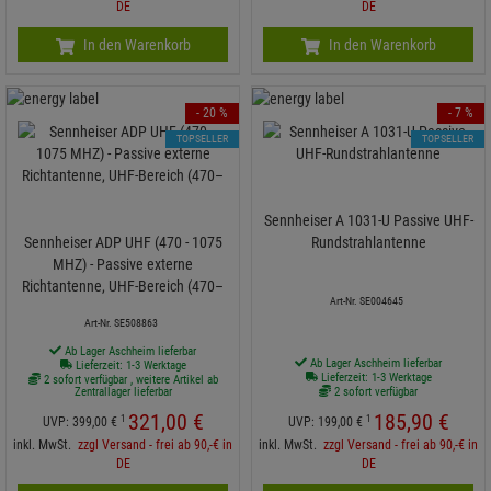
DE
DE
In den Warenkorb
In den Warenkorb
- 20 %
- 7 %
TOPSELLER
TOPSELLER
Sennheiser A 1031-U Passive UHF-
Sennheiser ADP UHF (470 - 1075
Rundstrahlantenne
MHZ) - Passive externe
Richtantenne, UHF-Bereich (470–
Art-Nr. SE004645
Art-Nr. SE508863
Ab Lager Aschheim lieferbar
Ab Lager Aschheim lieferbar
Lieferzeit: 1-3 Werktage
Lieferzeit: 1-3 Werktage
2 sofort verfügbar , weitere Artikel ab
Zentrallager lieferbar
2 sofort verfügbar
321,
00
€
185,
90
€
1
1
UVP:
399,
00
€
UVP:
199,
00
€
inkl. MwSt.
zzgl Versand - frei ab 90,-€ in
inkl. MwSt.
zzgl Versand - frei ab 90,-€ in
DE
DE