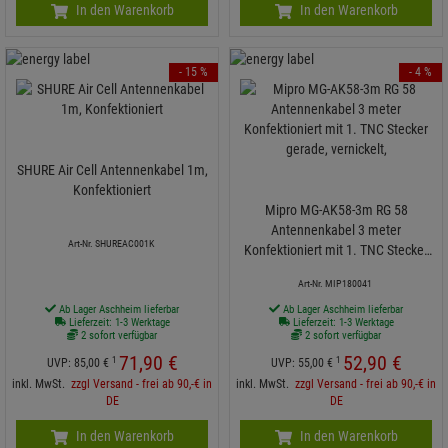
In den Warenkorb
In den Warenkorb
- 15 %
- 4 %
SHURE Air Cell Antennenkabel 1m,
Konfektioniert
Mipro MG-AK58-3m RG 58
Antennenkabel 3 meter
Art-Nr. SHUREAC001K
Konfektioniert mit 1. TNC Stecker
gerade, vernickelt,
Art-Nr. MIP180041
Ab Lager Aschheim lieferbar
Ab Lager Aschheim lieferbar
Lieferzeit: 1-3 Werktage
Lieferzeit: 1-3 Werktage
2 sofort verfügbar
2 sofort verfügbar
71,
90
€
52,
90
€
1
1
UVP:
85,
00
€
UVP:
55,
00
€
inkl. MwSt.
zzgl Versand - frei ab 90,-€ in
inkl. MwSt.
zzgl Versand - frei ab 90,-€ in
DE
DE
In den Warenkorb
In den Warenkorb