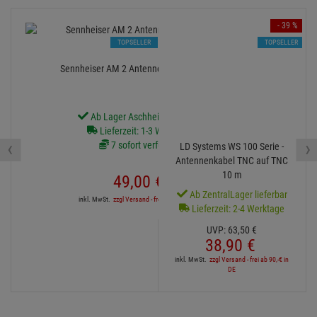
- 39 %
TOPSELLER
TOPSELLER
Sennheiser AM 2 Antennen Montage Set
Ab Lager Aschheim lieferbar
Lieferzeit: 1-3 Werktage
‹
›
7 sofort verfügbar
LD Systems WS 100 Serie -
Antennenkabel TNC auf TNC
10 m
49,
00
€
Ab ZentralLager lieferbar
inkl. MwSt.
zzgl Versand - frei ab 90,-€ in DE
Lieferzeit: 2-4 Werktage
UVP:
63,
50
€
38,
90
€
inkl. MwSt.
zzgl Versand - frei ab 90,-€ in
DE