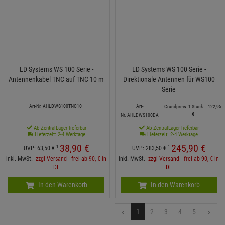
LD Systems WS 100 Serie -
LD Systems WS 100 Serie -
Antennenkabel TNC auf TNC 10 m
Direktionale Antennen für WS100
Serie
Art-Nr. AHLDWS100TNC10
Art-
Grundpreis: 1 Stück =
122,
95
€
Nr. AHLDWS100DA
Ab ZentralLager lieferbar
Ab ZentralLager lieferbar
Lieferzeit: 2-4 Werktage
Lieferzeit: 2-4 Werktage
38,
90
€
245,
90
€
1
1
UVP:
63,
50
€
UVP:
283,
50
€
inkl. MwSt.
zzgl Versand - frei ab 90,-€ in
inkl. MwSt.
zzgl Versand - frei ab 90,-€ in
DE
DE
In den Warenkorb
In den Warenkorb
1
2
3
4
5