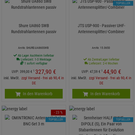
TOPSELLER
Shure UA860 SWB
JTS USP-900 - Passiver UHF-
Rundstrahlantennen passiv
Antennensplitter/-Combiner
Art-Nr. SHURE-UA860SWB
Art-Nr. 15.0650
Ab Lager Aschheim lieferbar
Lieferzeit: 1-3 Werktage
Ab ZentralLager lieferbar
1 sofort verfügbar
Lieferzeit: 2-4 Wochen
327,
90
€
44,
90
€
1
1
UVP:
399,
00
€
UVP:
47,
59
€
inkl. MwSt.
zzgl Versand - frei ab 90,-€ in
inkl. MwSt.
zzgl Versand - frei ab 90,-€ in
DE
DE
In den Warenkorb
In den Warenkorb
- 23 %
TOPSELLER
TOPSELLER