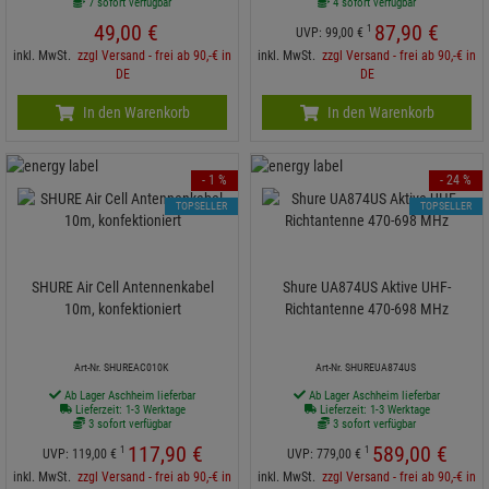
7 sofort verfügbar
4 sofort verfügbar
49,
00
€
87,
90
€
1
UVP:
99,
00
€
inkl. MwSt.
zzgl Versand - frei ab 90,-€ in
inkl. MwSt.
zzgl Versand - frei ab 90,-€ in
DE
DE
In den Warenkorb
In den Warenkorb
- 1 %
- 24 %
TOPSELLER
TOPSELLER
SHURE Air Cell Antennenkabel
Shure UA874US Aktive UHF-
10m, konfektioniert
Richtantenne 470-698 MHz
Art-Nr. SHUREAC010K
Art-Nr. SHUREUA874US
Ab Lager Aschheim lieferbar
Ab Lager Aschheim lieferbar
Lieferzeit: 1-3 Werktage
Lieferzeit: 1-3 Werktage
3 sofort verfügbar
3 sofort verfügbar
117,
90
€
589,
00
€
1
1
UVP:
119,
00
€
UVP:
779,
00
€
inkl. MwSt.
zzgl Versand - frei ab 90,-€ in
inkl. MwSt.
zzgl Versand - frei ab 90,-€ in