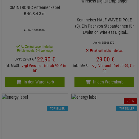
OMINTRONIC Antennenkabel
BNC-Set 3 m
Sennheiser HALF WAVE DIPOLE
(S), Ein Paar von Stabantennen für
Art-Nr. 13063036
Evolution Wireless Digital
Empfänger
Art-Nr. SE508870
Ab ZentralLager lieferbar
Lieferzeit: 2-4 Werktage
aktuell nicht lieferbar.
22,
90
€
29,
00
€
1
UVP:
29,
63
€
inkl. MwSt.
zzgl Versand - frei ab 90,-€ in
inkl. MwSt.
zzgl Versand - frei ab 90,-€ in
DE
DE
In den Warenkorb
In den Warenkorb
- 3 %
TOPSELLER
TOPSELLER