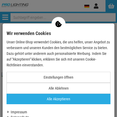
Anmelden
Menü
ProLighting
Tontechnik
Mikrofone
Zubehör für Mikrofone
Wir verwenden Cookies
Funkmikro Antennen und Antennenzubehör
Unser Online-Shop verwendet Cookies, die uns helfen, unser Angebot zu
verbessern und unseren Kunden den bestmöglichen Service zu bieten.
Funkmikro Antennen und Antennenzubehör
Dazu gehört unter anderem auch personalisierte Werbung. Indem Sie
auf "Akzeptieren" klicken, erklären Sie sich mit unseren Cookie-
Richtlinien einverstanden.
Einstellungen öffnen
- 15 %
Alle Ablehnen
Alle Akzeptieren
JTS UDA-49AP - Aktive/passive
Electro-Voice RE3-ACC-PASP , 1 x 2
UHF-Richtantenne
passiver Antennensplitter Kit
Impressum